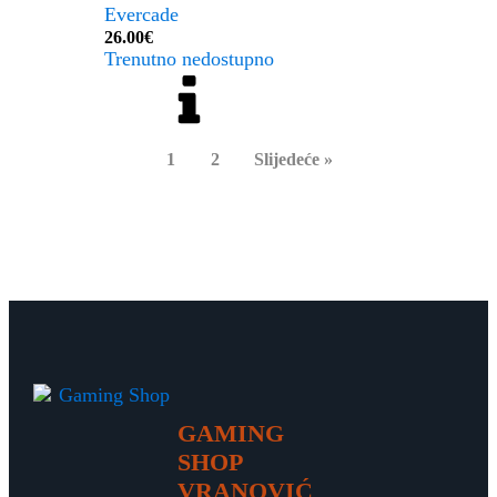
Evercade
26.00
€
Trenutno nedostupno
1
2
Slijedeće »
GAMING
SHOP
VRANOVIĆ