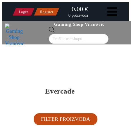
0.00 €
Login
Register
0 proizvoda
Gaming Shop Vranović
Products
search
Evercade
FILTER PROIZVODA