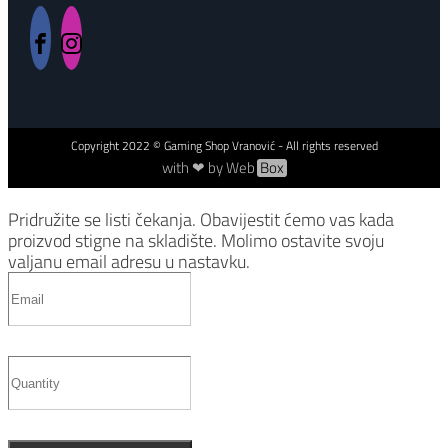
Copyright
2022
© Gaming Shop Vranović - All rights reserved
with ❤ by Web
Box
Pridružite se listi čekanja.
Obavijestit ćemo vas kada
proizvod stigne na skladište. Molimo ostavite svoju
valjanu email adresu u nastavku.