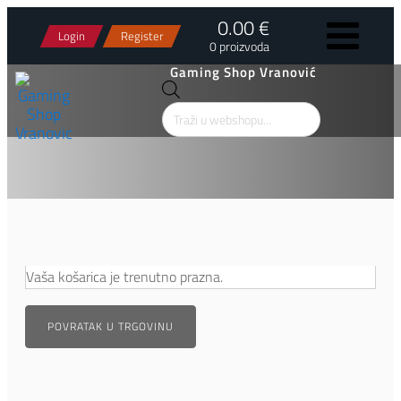
0.00 €
Login
Register
0 proizvoda
Gaming Shop Vranović
Products
search
Vaša košarica je trenutno prazna.
POVRATAK U TRGOVINU