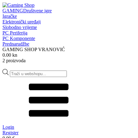
GAMING
Društvene igre
Igračke
Elektronički uređaji
Slobodno vrijeme
PC Periferija
PC Komponente
Prednarudžbe
GAMING SHOP VRANOVIĆ
0.00 kn
2 proizvoda
Products
search
Login
Register