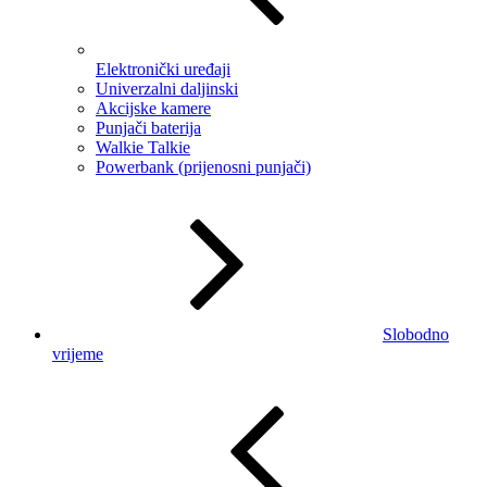
Elektronički uređaji
Univerzalni daljinski
Akcijske kamere
Punjači baterija
Walkie Talkie
Powerbank (prijenosni punjači)
Slobodno
vrijeme