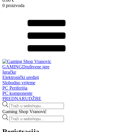
0.00 €
0 proizvoda
GAMING
Društvene igre
Igračke
Elektronički uređaji
Slobodno vrijeme
PC Periferijia
PC komponente
PREDNARUDŽBE
Products
search
Gaming Shop Vranović
Products
search
Registracija