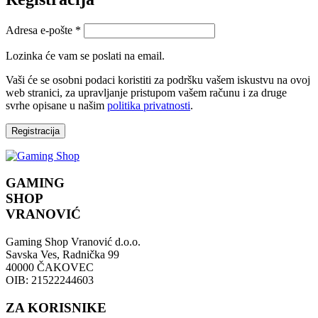
Adresa e-pošte
*
Lozinka će vam se poslati na email.
Vaši će se osobni podaci koristiti za podršku vašem iskustvu na ovoj
web stranici, za upravljanje pristupom vašem računu i za druge
svrhe opisane u našim
politika privatnosti
.
Registracija
GAMING
SHOP
VRANOVIĆ
Gaming Shop Vranović d.o.o.
Savska Ves, Radnička 99
40000 ČAKOVEC
OIB: 21522244603
ZA KORISNIKE