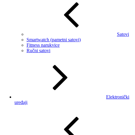
Satovi
Smartwatch (pametni satovi)
Fitness narukvice
Ručni satovi
Elektronički
uređaji