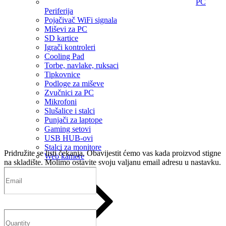
PC
Periferija
Pojačivač WiFi signala
Miševi za PC
SD kartice
Igrači kontroleri
Cooling Pad
Torbe, navlake, ruksaci
Tipkovnice
Podloge za miševe
Zvučnici za PC
Mikrofoni
Slušalice i stalci
Punjači za laptope
Gaming setovi
USB HUB-ovi
Stalci za monitore
Pridružite se listi čekanja.
Obavijestit ćemo vas kada proizvod stigne
Web kamere
na skladište. Molimo ostavite svoju valjanu email adresu u nastavku.