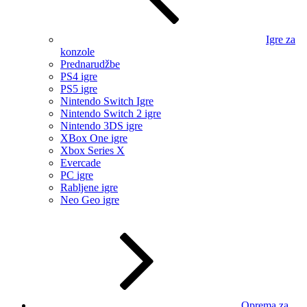
Igre za
konzole
Prednarudžbe
PS4 igre
PS5 igre
Nintendo Switch Igre
Nintendo Switch 2 igre
Nintendo 3DS igre
XBox One igre
Xbox Series X
Evercade
PC igre
Rabljene igre
Neo Geo igre
Oprema za