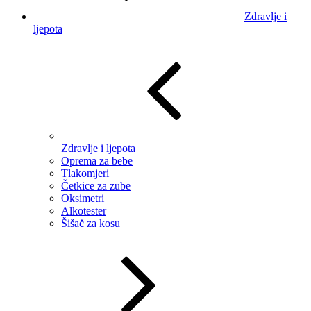
Zdravlje i
ljepota
Zdravlje i ljepota
Oprema za bebe
Tlakomjeri
Četkice za zube
Oksimetri
Alkotester
Šišač za kosu