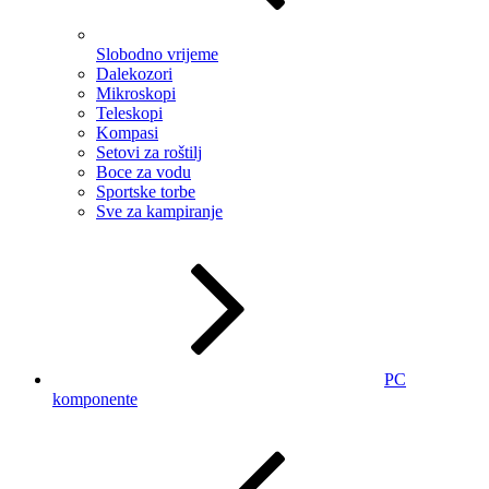
Slobodno vrijeme
Dalekozori
Mikroskopi
Teleskopi
Kompasi
Setovi za roštilj
Boce za vodu
Sportske torbe
Sve za kampiranje
PC
komponente