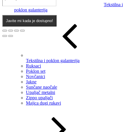
Tekstilna i
poklon galanterija
Javite mi kada je dostupno!
Tekstilna i poklon galanterija
Ruksaci
Poklon set
Novčanici
Jakne
Sunčane naočale
Upaljač metalni
Zippo upaljači
Majica dugi rukavi