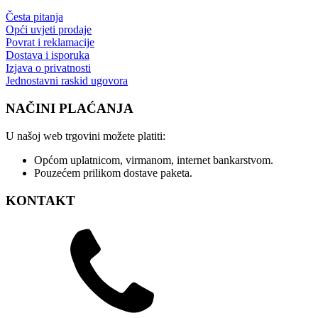
Česta pitanja
Opći uvjeti prodaje
Povrat i reklamacije
Dostava i isporuka
Izjava o privatnosti
Jednostavni raskid ugovora
NAČINI PLAĆANJA
U našoj web trgovini možete platiti:
Općom uplatnicom, virmanom, internet bankarstvom.
Pouzećem prilikom dostave paketa.
KONTAKT