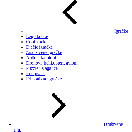
Igračke
Lego kocke
Cobi kocke
Dječje igračke
Znanstvene igračke
Autići i kamioni
Dronovi, helikopteri, avioni
Puzzle i slagalice
Ispaljivači
Edukativne igračke
Društvene
igre