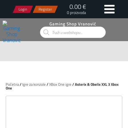
0.00 €
Login
Register
0 proizvoda
Gaming Shop Vranović
Products
search
Početna
/
Igre za konzole
/
XBox One igre
/ Asterix & Obelix XXL 3 Xbox
One