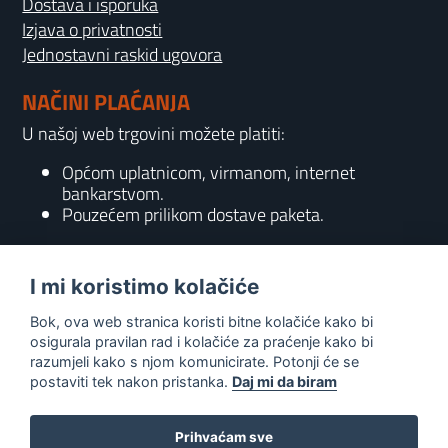
Dostava i isporuka
Izjava o privatnosti
Jednostavni raskid ugovora
NAČINI PLAĆANJA
U našoj web trgovini možete platiti:
Općom uplatnicom, virmanom, internet
bankarstvom.
Pouzećem prilikom dostave paketa.
KONTAKT
I mi koristimo kolačiće
095 556 7158
Bok, ova web stranica koristi bitne kolačiće kako bi
info@gaming-shop-vranovic.hr
osigurala pravilan rad i kolačiće za praćenje kako bi
razumjeli kako s njom komunicirate. Potonji će se
postaviti tek nakon pristanka.
Daj mi da biram
Prihvaćam sve