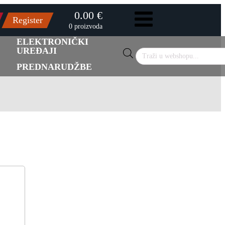
0.00 €
Register
0 proizvoda
ELEKTRONIČKI
UREĐAJI
Products
search
PREDNARUDŽBE