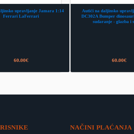
aljinsko upravljanje Jamara 1:14
Autići na daljinsko uprav
Ferrari LaFerrari
DC302A Bumper dinosauri 
sudaranje - glazba i 
60.00
€
60.00
€
RISNIKE
NAČINI PLAĆANJA