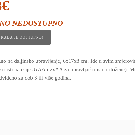
8
€
NO NEDOSTUPNO
I KADA JE DOSTUPNO!
to na daljinsko upravljanje, 6x17x8 cm. Ide u svim smjerovim
koristi baterije 3xAA i 2xAA za upravljač (nisu priložene).
dviđeno za dob 3 ili više godina.