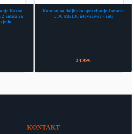
ljanje Kazoo
Kamion na daljinsko upravljanje Jamara
2 autića za
1:36 MK136 istovarivač - žuti
svjetlo
34.99
€
KONTAKT