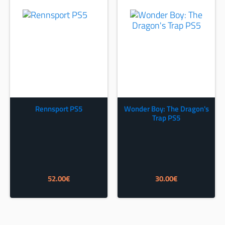
52.00€.
Rennsport PS5
Wonder Boy: The Dragon's
Trap PS5
52.00
€
30.00
€