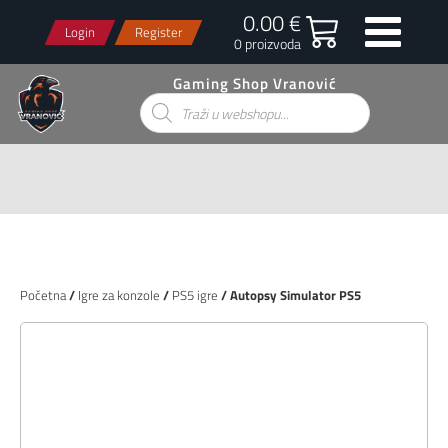
0.00 €
Login
Register
0 proizvoda
Gaming Shop Vranović
Products
search
Početna
/
Igre za konzole
/
PS5 igre
/ Autopsy Simulator PS5