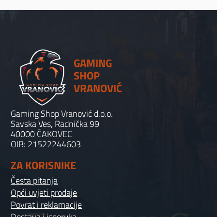
GAMING
SHOP
VRANOVIĆ
Gaming Shop Vranović d.o.o.
Savska Ves, Radnička 99
40000 ČAKOVEC
OIB: 21522244603
ZA KORISNIKE
Česta pitanja
Opći uvjeti prodaje
Povrat i reklamacije
Dostava i isporuka