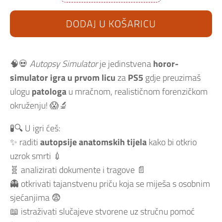
Simulator
PS5
količina
DODAJ U KOŠARICU
🧠💀
Autopsy Simulator
je jedinstvena
horor-
simulator igra u prvom licu
za
PS5
gdje preuzimaš
ulogu
patologa
u mračnom, realističnom forenzičkom
okruženju! 😱🔬
🧪🔍 U igri ćeš:
✨ raditi
autopsije anatomskih tijela
kako bi otkrio
uzrok smrti 💉
🧬 analizirati dokumente i tragove 📄
👻 otkrivati tajanstvenu priču koja se miješa s osobnim
sjećanjima 😨
📖 istraživati slučajeve stvorene uz stručnu pomoć