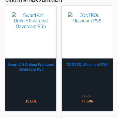
MOGLO BI VAS ZANIMATI
Sword Art Online: Fractured
CONTROL Resonant PS5
Daydream PS5
52.00
€
Izvorna
Trenutna
35.00
€
47.50
€
cijena
cijena
bila
je:
je:
47.50€.