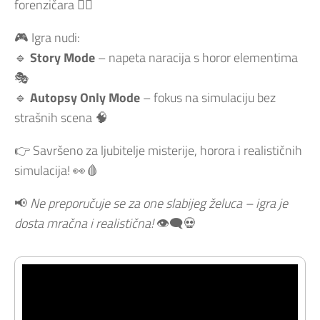
forenzičara 🧑‍⚕️
🎮 Igra nudi:
🔹
Story Mode
– napeta naracija s horor elementima
🎭
🔹
Autopsy Only Mode
– fokus na simulaciju bez
strašnih scena 🧠
👉 Savršeno za ljubitelje misterije, horora i realističnih
simulacija! 👀🩸
📢
Ne preporučuje se za one slabijeg želuca – igra je
dosta mračna i realistična!
👁️‍🗨️💀