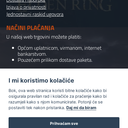
Izjava o privatnosti
Jednostavni raskid ugovora
NAČINI PLAĆANJA
U našoj web trgovini možete platiti:
Općom uplatnicom, virmanom, internet
bankarstvom.
Pouzećem prilikom dostave paketa.
KONTAKT
I mi koristimo kolačiće
095 556 7158
Bok, ova web stranica koristi bitne kolačiće kako bi
info@gaming-shop-vranovic.hr
osigurala pravilan rad i kolačiće za praćenje kako bi
razumjeli kako s njom komunicirate. Potonji će se
postaviti tek nakon pristanka.
Daj mi da biram
Prihvaćam sve