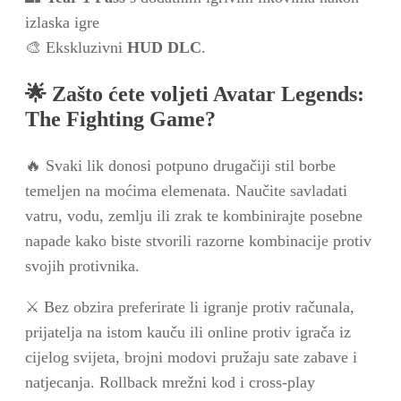
izlaska igre
🎨 Ekskluzivni
HUD DLC
.
🌟 Zašto ćete voljeti Avatar Legends:
The Fighting Game?
🔥 Svaki lik donosi potpuno drugačiji stil borbe
temeljen na moćima elemenata. Naučite savladati
vatru, vodu, zemlju ili zrak te kombinirajte posebne
napade kako biste stvorili razorne kombinacije protiv
svojih protivnika.
⚔️ Bez obzira preferirate li igranje protiv računala,
prijatelja na istom kauču ili online protiv igrača iz
cijelog svijeta, brojni modovi pružaju sate zabave i
natjecanja. Rollback mrežni kod i cross-play