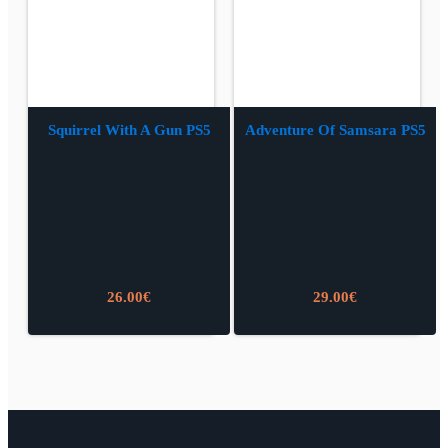
Squirrel With A Gun PS5
Adventure Of Samsara PS5
26.00
€
29.00
€