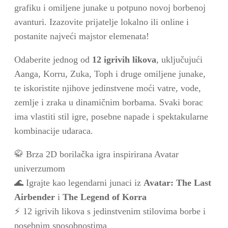
grafiku i omiljene junake u potpuno novoj borbenoj
avanturi. Izazovite prijatelje lokalno ili online i
postanite najveći majstor elemenata!
Odaberite jednog od
12 igrivih likova
, uključujući
Aanga, Korru, Zuka, Toph i druge omiljene junake,
te iskoristite njihove jedinstvene moći vatre, vode,
zemlje i zraka u dinamičnim borbama. Svaki borac
ima vlastiti stil igre, posebne napade i spektakularne
kombinacije udaraca.
🥋 Brza 2D borilačka igra inspirirana Avatar
univerzumom
🌊 Igrajte kao legendarni junaci iz
Avatar: The Last
Airbender
i
The Legend of Korra
⚡ 12 igrivih likova s jedinstvenim stilovima borbe i
posebnim sposobnostima