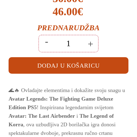
Izvorna
Trenutna
46.00
€
cijena
cijena
PREDNARUDŽBA
bila
je:
-
+
je:
46.00€.
AVATAR
Legends:
The
50.00€.
Fighting
DODAJ U KOŠARICU
Game
-
Deluxe
Edition
PS5
količina
🌊🔥 Ovladajte elementima i dokažite svoju snagu u
Avatar Legends: The Fighting Game Deluxe
Edition PS5
! Inspirirana legendarnim svijetom
Avatar: The Last Airbender
i
The Legend of
Korra
, ova uzbudljiva 2D borilačka igra donosi
spektakularne dvoboje, prekrasnu ručno crtanu