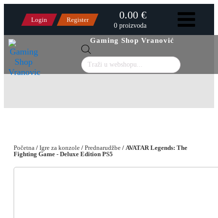
0.00 €
Login
Register
0 proizvoda
Gaming Shop Vranović
Products
search
Početna
/
Igre za konzole
/
Prednarudžbe
/ AVATAR Legends: The
Fighting Game - Deluxe Edition PS5