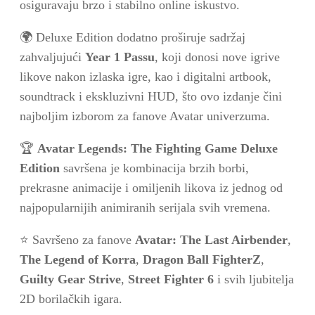
osiguravaju brzo i stabilno online iskustvo.
🌍 Deluxe Edition dodatno proširuje sadržaj
zahvaljujući
Year 1 Passu
, koji donosi nove igrive
likove nakon izlaska igre, kao i digitalni artbook,
soundtrack i ekskluzivni HUD, što ovo izdanje čini
najboljim izborom za fanove Avatar univerzuma.
🏆
Avatar Legends: The Fighting Game Deluxe
Edition
savršena je kombinacija brzih borbi,
prekrasne animacije i omiljenih likova iz jednog od
najpopularnijih animiranih serijala svih vremena.
⭐ Savršeno za fanove
Avatar: The Last Airbender
,
The Legend of Korra
,
Dragon Ball FighterZ
,
Guilty Gear Strive
,
Street Fighter 6
i svih ljubitelja
2D borilačkih igara.