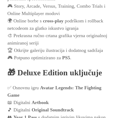
🎮 Story, Arcade, Versus, Training, Combo Trials i
Online Multiplayer modovi
🌍 Online borbe s
cross-play
podrškom i rollback
netcodeom za glatko iskustvo igranja
🎨 Prekrasna ručno crtana grafika vjerna originalnoj
animiranoj seriji
🏆 Otkrijte galeriju ilustracija i dodatnog sadržaja
🎮 Potpuno optimizirano za
PS5
.
🎁 Deluxe Edition uključuje
✅ Osnovnu igru
Avatar Legends: The Fighting
Game
📖 Digitalni
Artbook
🎵 Digitalni
Original Soundtrack
👥
Year 1 Pass
s dodatnim igrivim likovima nakon