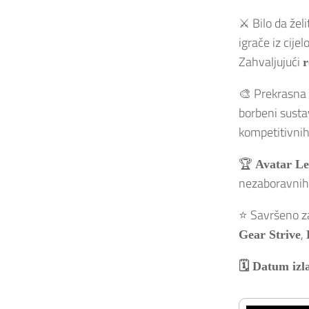
⚔️ Bilo da želi
igrače iz cijel
Zahvaljujući
r
🎨 Prekrasna 
borbeni susta
kompetitivnih 
🏆
Avatar Le
nezaboravnih d
⭐ Savršeno z
,
Gear Strive
🗓️ Datum izl