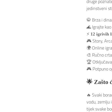
druge poznate
jedinstveni st
🥋 Brza i di
🌊 Igrajte kao
⚡
12 igrivih 
🎮 Story, Arc
🌍 Online igr
🎨 Ručno crtan
🏆 Otključavaj
🎮 Potpuno o
🌟 Zašto 
🔥 Svaki bora
vodu, zemlju 
tijek svake bo