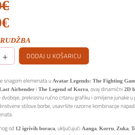
0
€
rna
Trenutna
0
€
a
cijena
RUDŽBA
je:
+
DODAJ U KOŠARICU
28.00€.
te snagom elemenata u
Avatar Legends: The Fighting Ga
€.
i
, ovaj dinamični
Last Airbender
The Legend of Korra
2D b
 dvoboje, prekrasnu ručno crtanu grafiku i omiljene junake u
dinstvene stilove borbe, usavršite razorne kombinacije napada
enata.
dnog od
, uključujući
,
,
,
12 igrivih boraca
Aanga
Korru
Zuka
T