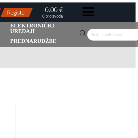
0.00 €
Register
0 proizvoda
ELEKTRONIČKI
UREĐAJI
Products
search
PREDNARUDŽBE