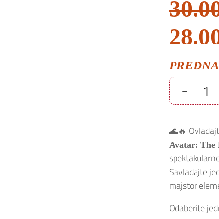
30.0
Izvo
28.0
cijen
PREDNA
-
bila
AVATAR
Legends:
je:
The
Fighting
Game
🌊🔥 Ovladaj
PS5
količina
30.00
Avatar: The 
spektakularne
Savladajte je
majstor elem
Odaberite je