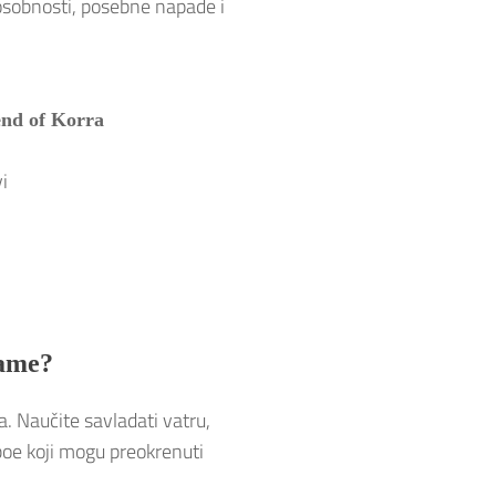
posobnosti, posebne napade i
nd of Korra
i
Game?
. Naučite savladati vatru,
boe koji mogu preokrenuti