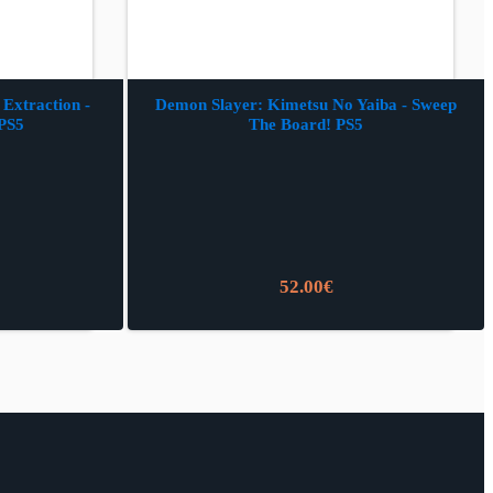
Extraction -
Demon Slayer: Kimetsu No Yaiba - Sweep
 PS5
The Board! PS5
52.00
€