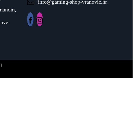
info@gaming-shop-vranovic.hr
rmanom,
tave
d