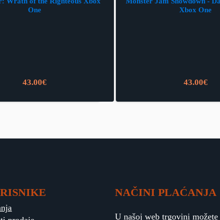
r: Wrath of the Righteous Xbox
Monster Jam Showdown - Da
One
Xbox One
43.00
€
43.00
€
RISNIKE
NAČINI PLAĆANJA
anja
U našoj web trgovini možete p