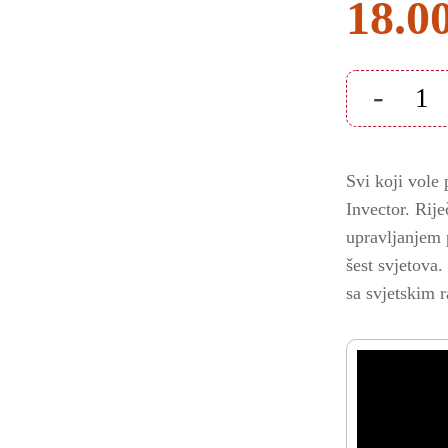
18.0
-
AVICII
INVECTOR
Xbox
One
količina
Svi koji vole 
Invector. Rij
upravljanjem p
šest svjetova.
sa svjetskim 