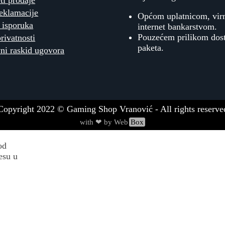
ti prodaje
reklamacije
Općom uplatnicom, vi
 isporuka
internet bankarstvom.
Pouzećem prilikom dos
privatnosti
paketa.
ni raskid ugovora
Copyright
2022
© Gaming Shop Vranović - All rights reserve
with ❤ by Web
Box
od
esu u