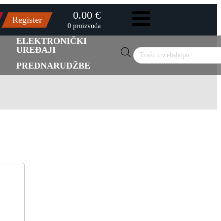
0.00 €
Register
0 proizvoda
ELEKTRONIČKI
UREĐAJI
Products
search
PREDNARUDŽBE