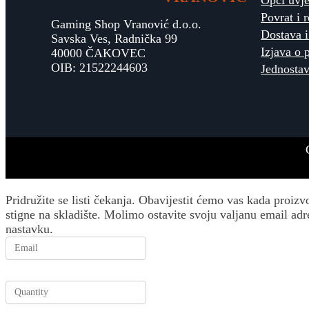
Opći uvje
Povrat i 
Gaming Shop Vranović d.o.o.
Dostava i
Savska Ves, Radnička 99
Izjava o 
40000 ČAKOVEC
OIB: 21522244603
Jednostav
Pridružite se listi čekanja.
Obavijestit ćemo vas kada proizv
stigne na skladište. Molimo ostavite svoju valjanu email adr
nastavku.