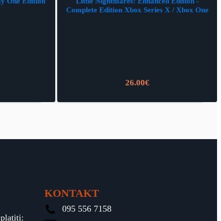
y One Edition
Little Nightmares: Enhanced Edition -
Complete Edition Xbox Series X / Xbox One
26.00
€
KONTAKT
095 556 7158
latiti: