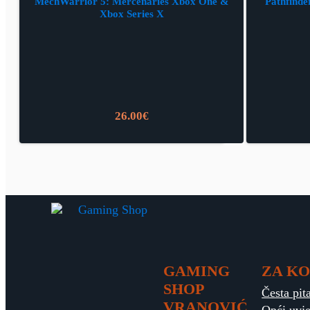
MechWarrior 5: Mercenaries Xbox One &
Pathfinde
Xbox Series X
26.00
€
GAMING
ZA KO
SHOP
Česta pit
VRANOVIĆ