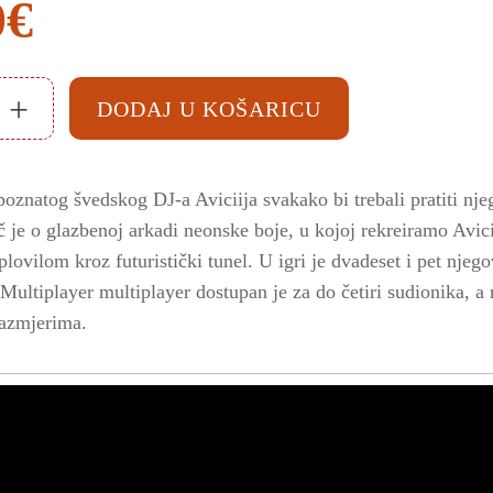
0
€
+
DODAJ U KOŠARICU
poznatog švedskog DJ-a Aviciija svakako bi trebali pratiti njeg
eč je o glazbenoj arkadi neonske boje, u kojoj rekreiramo Avic
lovilom kroz futuristički tunel. U igri je dvadeset i pet nje
 Multiplayer multiplayer dostupan je za do četiri sudionika, a 
razmjerima.