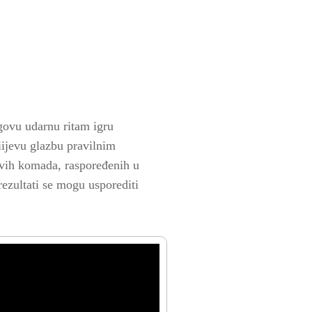
ovu udarnu ritam igru ​​
iijevu glazbu pravilnim
govih komada, raspoređenih u
rezultati se mogu usporediti