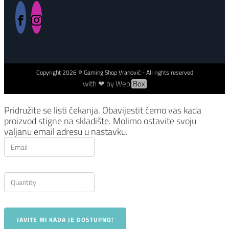
Copyright
2026
© Gaming Shop Vranović - All rights reserved
with ❤ by Web
Box
Pridružite se listi čekanja.
Obavijestit ćemo vas kada
proizvod stigne na skladište. Molimo ostavite svoju
valjanu email adresu u nastavku.
JAVITE MI KADA JE DOSTUPNO!