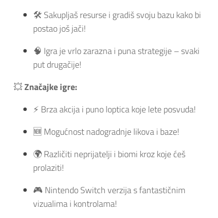
🛠️ Sakupljaš resurse i gradiš svoju bazu kako bi
postao još jači!
🧠 Igra je vrlo zarazna i puna strategije – svaki
put drugačije!
💥
Značajke igre:
⚡ Brza akcija i puno loptica koje lete posvuda!
🆕 Mogućnost nadogradnje likova i baze!
🌍 Različiti neprijatelji i biomi kroz koje ćeš
prolaziti!
🎮 Nintendo Switch verzija s fantastičnim
vizualima i kontrolama!