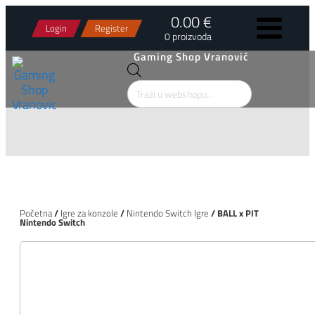
0.00 €
Login
Register
0 proizvoda
Gaming Shop Vranović
Products
search
Početna
/
Igre za konzole
/
Nintendo Switch Igre
/ BALL x PIT
Nintendo Switch