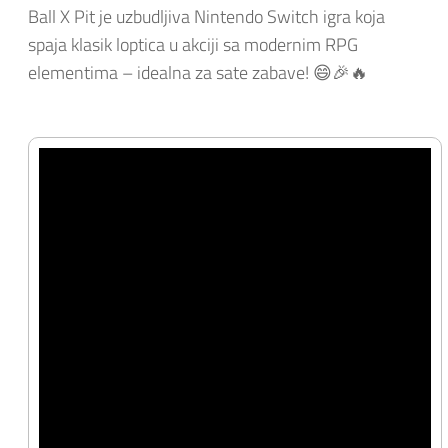
Ball X Pit je uzbudljiva Nintendo Switch igra koja
spaja klasik loptica u akciji sa modernim RPG
elementima – idealna za sate zabave! 😄🎉🔥