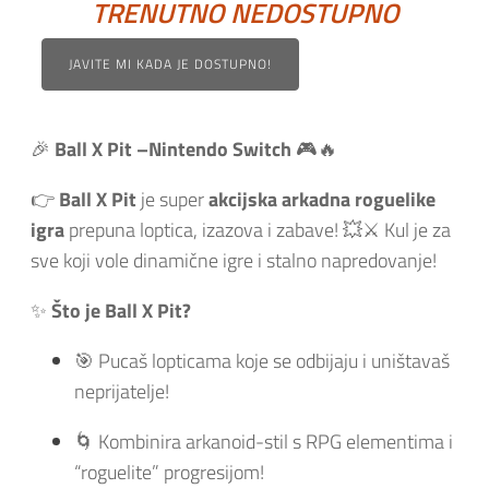
TRENUTNO NEDOSTUPNO
JAVITE MI KADA JE DOSTUPNO!
🎉
Ball X Pit –Nintendo Switch
🎮🔥
👉
Ball X Pit
je super
akcijska arkadna roguelike
igra
prepuna loptica, izazova i zabave! 💥⚔️ Kul je za
sve koji vole dinamične igre i stalno napredovanje!
✨
Što je Ball X Pit?
🎯 Pucaš lopticama koje se odbijaju i uništavaš
neprijatelje!
🌀 Kombinira arkanoid-stil s RPG elementima i
“roguelite” progresijom!