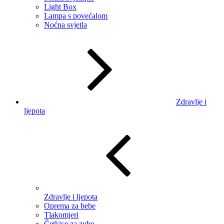
Light Box
Lampa s povećalom
Noćna svjetla
Zdravlje i
ljepota
Zdravlje i ljepota
Oprema za bebe
Tlakomjeri
Četkice za zube