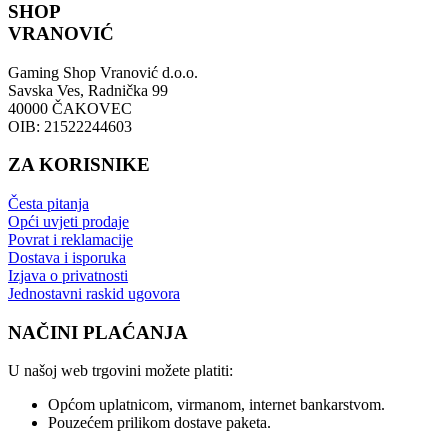
SHOP
VRANOVIĆ
Gaming Shop Vranović d.o.o.
Savska Ves, Radnička 99
40000 ČAKOVEC
OIB: 21522244603
ZA KORISNIKE
Česta pitanja
Opći uvjeti prodaje
Povrat i reklamacije
Dostava i isporuka
Izjava o privatnosti
Jednostavni raskid ugovora
NAČINI PLAĆANJA
U našoj web trgovini možete platiti:
Općom uplatnicom, virmanom, internet bankarstvom.
Pouzećem prilikom dostave paketa.