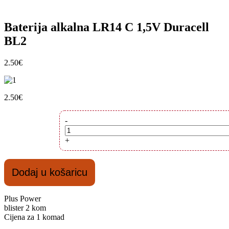
Baterija alkalna LR14 C 1,5V Duracell
BL2
2.50
€
2.50
€
Baterija
-
alkalna
LR14
+
C
1,5V
Duracell
Dodaj u košaricu
BL2
količina
Plus Power
blister 2 kom
Cijena za 1 komad