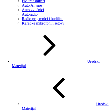
FM transmiteri
Auto Antene
Auto zvučnici
Autoradio
Radio prijemnici i budilice
Karaoke mikrofoni i setovi
Uredski
Materijal
Uredski
Materijal