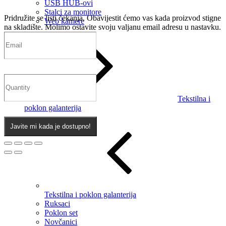
USB HUB-ovi
Stalci za monitore
Pridružite se listi čekanja.
Obavijestit ćemo vas kada proizvod stigne
Web kamere
na skladište. Molimo ostavite svoju valjanu email adresu u nastavku.
Tekstilna i
poklon galanterija
Javite mi kada je dostupno!
Tekstilna i poklon galanterija
Ruksaci
Poklon set
Novčanici