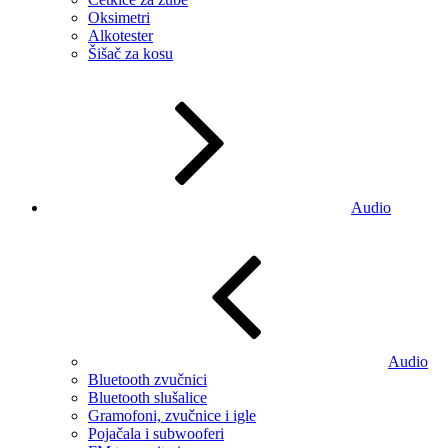
Oksimetri
Alkotester
Šišač za kosu
Audio
Audio
Bluetooth zvučnici
Bluetooth slušalice
Gramofoni, zvučnice i igle
Pojačala i subwooferi