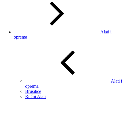
Alati i
oprema
Alati i
oprema
Brusilice
Ručni Alati