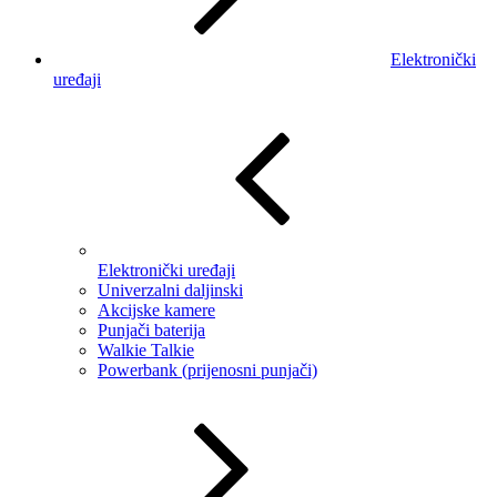
Elektronički
uređaji
Elektronički uređaji
Univerzalni daljinski
Akcijske kamere
Punjači baterija
Walkie Talkie
Powerbank (prijenosni punjači)