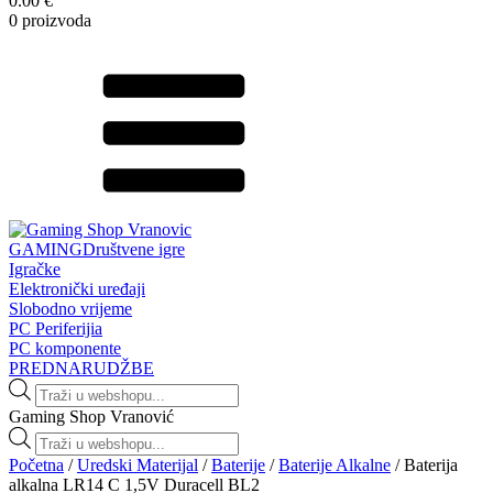
0.00 €
0 proizvoda
GAMING
Društvene igre
Igračke
Elektronički uređaji
Slobodno vrijeme
PC Periferijia
PC komponente
PREDNARUDŽBE
Products
search
Gaming Shop Vranović
Products
search
Početna
/
Uredski Materijal
/
Baterije
/
Baterije Alkalne
/ Baterija
alkalna LR14 C 1,5V Duracell BL2