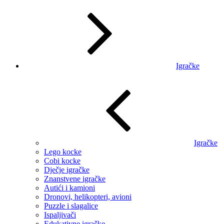
Igračke
Igračke
Lego kocke
Cobi kocke
Dječje igračke
Znanstvene igračke
Autići i kamioni
Dronovi, helikopteri, avioni
Puzzle i slagalice
Ispaljivači
Edukativne igračke