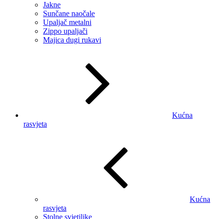
Jakne
Sunčane naočale
Upaljač metalni
Zippo upaljači
Majica dugi rukavi
Kućna
rasvjeta
Kućna
rasvjeta
Stolne svjetiljke