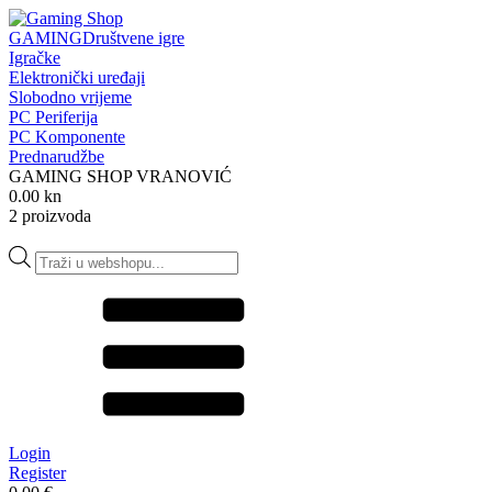
GAMING
Društvene igre
Igračke
Elektronički uređaji
Slobodno vrijeme
PC Periferija
PC Komponente
Prednarudžbe
GAMING SHOP VRANOVIĆ
0.00 kn
2 proizvoda
Products
search
Login
Register