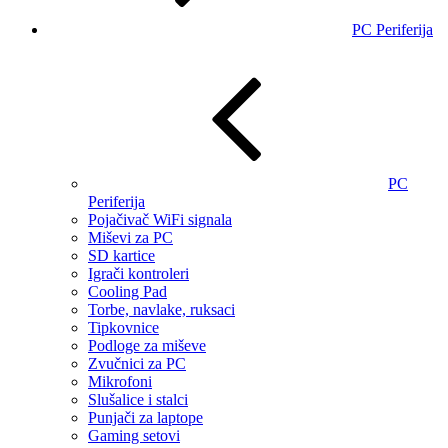
PC Periferija
PC
Periferija
Pojačivač WiFi signala
Miševi za PC
SD kartice
Igrači kontroleri
Cooling Pad
Torbe, navlake, ruksaci
Tipkovnice
Podloge za miševe
Zvučnici za PC
Mikrofoni
Slušalice i stalci
Punjači za laptope
Gaming setovi