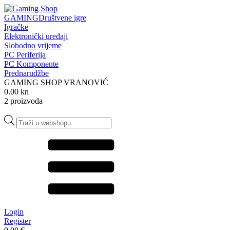
GAMING
Društvene igre
Igračke
Elektronički uređaji
Slobodno vrijeme
PC Periferija
PC Komponente
Prednarudžbe
GAMING SHOP VRANOVIĆ
0.00 kn
2 proizvoda
Products
search
Login
Register