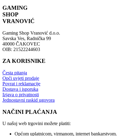
GAMING
SHOP
VRANOVIĆ
Gaming Shop Vranović d.o.o.
Savska Ves, Radnička 99
40000 ČAKOVEC
OIB: 21522244603
ZA KORISNIKE
Česta pitanja
Opći uvjeti prodaje
Povrat i reklamacije
Dostava i isporuka
Izjava o privatnosti
Jednostavni raskid ugovora
NAČINI PLAĆANJA
U našoj web trgovini možete platiti:
Općom uplatnicom, virmanom, internet bankarstvom.