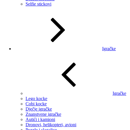
Selfie stickovi
Igračke
Igračke
Lego kocke
Cobi kocke
Dječje igračke
Znanstvene igračke
Autići i kamioni
Dronovi, helikopteri, avioni
Puzzle i slagalice