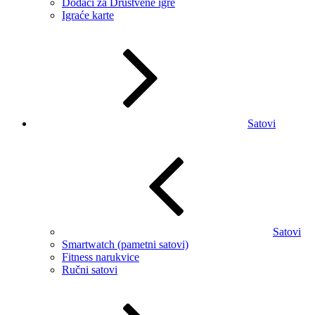
Dodaci za Društvene igre
Igraće karte
Satovi
Satovi
Smartwatch (pametni satovi)
Fitness narukvice
Ručni satovi