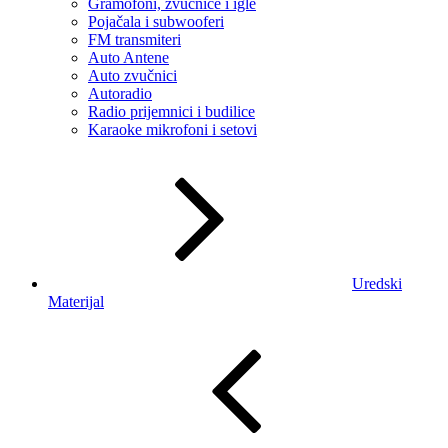
Gramofoni, zvučnice i igle
Pojačala i subwooferi
FM transmiteri
Auto Antene
Auto zvučnici
Autoradio
Radio prijemnici i budilice
Karaoke mikrofoni i setovi
Uredski
Materijal