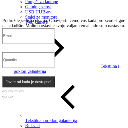
Punjači za laptope
Gaming setovi
USB HUB-ovi
Stalci za monitore
Pridružite se listi čekanja.
Obavijestit ćemo vas kada proizvod stigne
Web kamere
na skladište. Molimo ostavite svoju valjanu email adresu u nastavku.
Tekstilna i
poklon galanterija
Javite mi kada je dostupno!
Tekstilna i poklon galanterija
Ruksaci