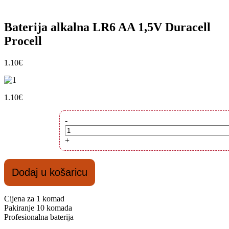
Baterija alkalna LR6 AA 1,5V Duracell
Procell
1.10
€
1.10
€
Baterija
-
alkalna
LR6
+
AA
1,5V
Duracell
Dodaj u košaricu
Procell
količina
Cijena za 1 komad
Pakiranje 10 komada
Profesionalna baterija