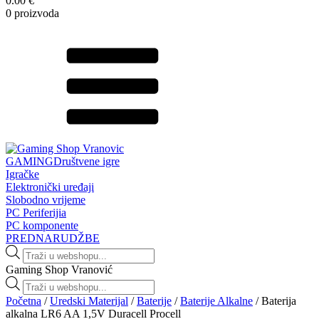
0.00 €
0 proizvoda
GAMING
Društvene igre
Igračke
Elektronički uređaji
Slobodno vrijeme
PC Periferijia
PC komponente
PREDNARUDŽBE
Products
search
Gaming Shop Vranović
Products
search
Početna
/
Uredski Materijal
/
Baterije
/
Baterije Alkalne
/ Baterija
alkalna LR6 AA 1,5V Duracell Procell