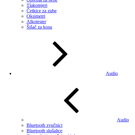
Tlakomjeri
Četkice za zube
Oksimetri
Alkotester
Šišač za kosu
Audio
Audio
Bluetooth zvučnici
Bluetooth slušalice