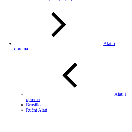
Alati i
oprema
Alati i
oprema
Brusilice
Ručni Alati