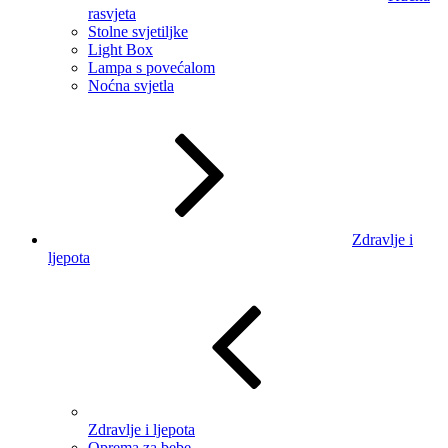
rasvjeta
Stolne svjetiljke
Light Box
Lampa s povećalom
Noćna svjetla
Zdravlje i
ljepota
Zdravlje i ljepota
Oprema za bebe