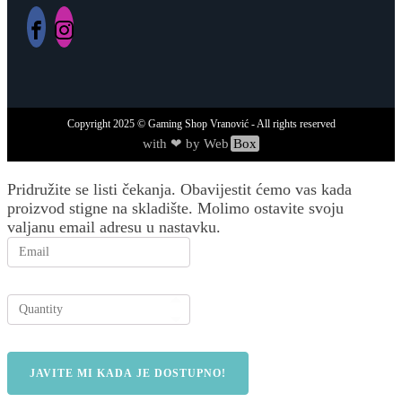
Copyright
2025
© Gaming Shop Vranović - All rights reserved
with ❤ by Web
Box
Pridružite se listi čekanja.
Obavijestit ćemo vas kada
proizvod stigne na skladište. Molimo ostavite svoju
valjanu email adresu u nastavku.
JAVITE MI KADA JE DOSTUPNO!