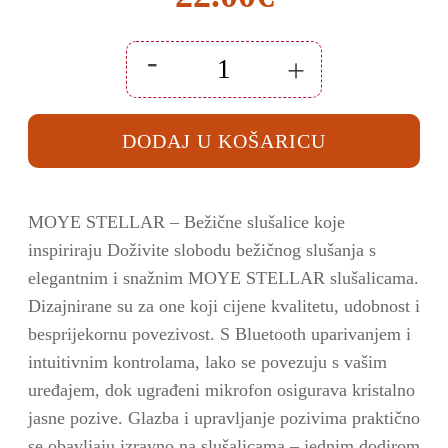
-
+
Bluetooth
slušalice
s
mikrofonom
DODAJ U KOŠARICU
Moye
Stellar
Zelene
količina
MOYE STELLAR – Bežične slušalice koje
inspiriraju Doživite slobodu bežičnog slušanja s
elegantnim i snažnim MOYE STELLAR slušalicama.
Dizajnirane su za one koji cijene kvalitetu, udobnost i
besprijekornu povezivost.
S Bluetooth uparivanjem i
intuitivnim kontrolama, lako se povezuju s vašim
uređajem, dok ugrađeni mikrofon osigurava kristalno
jasne pozive.
Glazba i upravljanje pozivima praktično
se obavljaju izravno na slušalicama – jednim dodirom