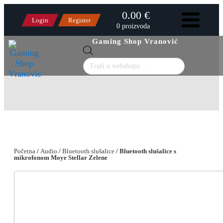
0.00 €
Login
Register
0 proizvoda
Gaming Shop Vranović
Products
search
Početna
/
Audio
/
Bluetooth slušalice
/ Bluetooth slušalice s
mikrofonom Moye Stellar Zelene