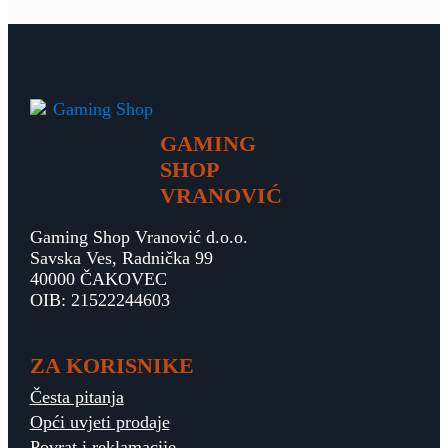
GAMING
SHOP
VRANOVIĆ
Gaming Shop Vranović d.o.o.
Savska Ves, Radnička 99
40000 ČAKOVEC
OIB: 21522244603
ZA KORISNIKE
Česta pitanja
Opći uvjeti prodaje
Povrat i reklamacije