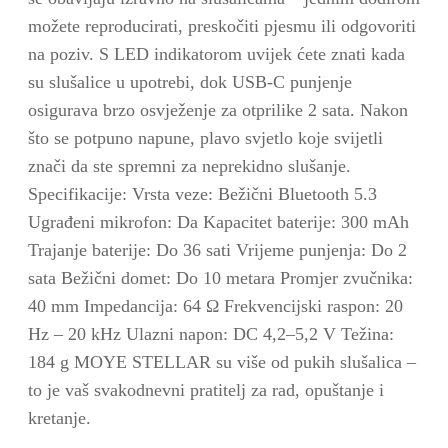
možete reproducirati, preskočiti pjesmu ili odgovoriti
na poziv.
S LED indikatorom uvijek ćete znati kada
su slušalice u upotrebi, dok USB-C punjenje
osigurava brzo osvježenje za otprilike 2 sata.
Nakon
što se potpuno napune, plavo svjetlo koje svijetli
znači da ste spremni za neprekidno slušanje.
Specifikacije: Vrsta veze: Bežični Bluetooth 5.3
Ugrađeni mikrofon: Da Kapacitet baterije: 300 mAh
Trajanje baterije: Do 36 sati Vrijeme punjenja: Do 2
sata Bežični domet: Do 10 metara Promjer zvučnika:
40 mm Impedancija: 64 Ω Frekvencijski raspon: 20
Hz – 20 kHz Ulazni napon: DC 4,2–5,2 V Težina:
184 g MOYE STELLAR su više od pukih slušalica –
to je vaš svakodnevni pratitelj za rad, opuštanje i
kretanje.