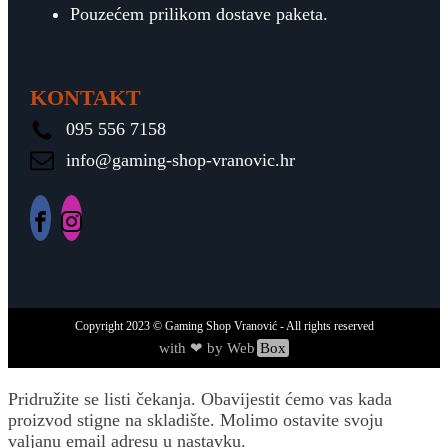
Pouzećem prilikom dostave paketa.
KONTAKT
095 556 7158
info@gaming-shop-vranovic.hr
Copyright
2023
© Gaming Shop Vranović - All rights reserved
with ❤ by Web
Box
Pridružite se listi čekanja.
Obavijestit ćemo vas kada
proizvod stigne na skladište. Molimo ostavite svoju
valjanu email adresu u nastavku.