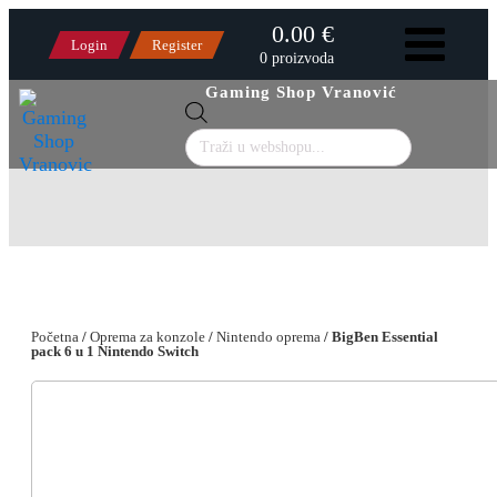
0.00 €
Login
Register
0 proizvoda
Gaming Shop Vranović
Products
search
Početna
/
Oprema za konzole
/
Nintendo oprema
/ BigBen Essential
pack 6 u 1 Nintendo Switch