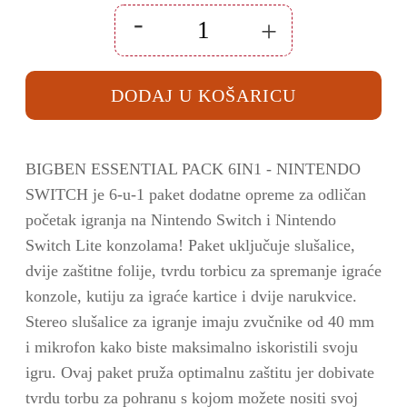
-
+
BigBen
Essential
pack
6
DODAJ U KOŠARICU
u
1
Nintendo
Switch
količina
BIGBEN ESSENTIAL PACK 6IN1 - NINTENDO
SWITCH je 6-u-1 paket dodatne opreme za odličan
početak igranja na Nintendo Switch i Nintendo
Switch Lite konzolama! Paket uključuje slušalice,
dvije zaštitne folije, tvrdu torbicu za spremanje igraće
konzole, kutiju za igraće kartice i dvije narukvice.
Stereo slušalice za igranje imaju zvučnike od 40 mm
i mikrofon kako biste maksimalno iskoristili svoju
igru. Ovaj paket pruža optimalnu zaštitu jer dobivate
tvrdu torbu za pohranu s kojom možete nositi svoj