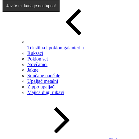
Javite mi kada je dostupno!
Tekstilna i poklon galanterija
Ruksaci
Poklon set
Novčanici
Jakne
Sunčane naočale
Upaljač metalni
Zippo upaljači
Majica dugi rukavi