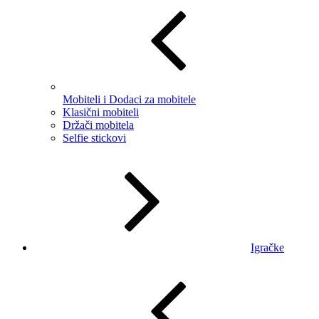
Mobiteli i Dodaci za mobitele
Klasični mobiteli
Držači mobitela
Selfie stickovi
Igračke