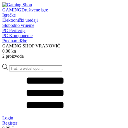
GAMING
Društvene igre
Igračke
Elektronički uređaji
Slobodno vrijeme
PC Periferija
PC Komponente
Prednarudžbe
GAMING SHOP VRANOVIĆ
0.00 kn
2 proizvoda
Products
search
Login
Register