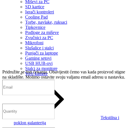
Miševi za PC
SD kartice
Igrači kontroleri
Cooling Pad
Torbe, navlake, ruksaci
Tipkovnice
Podloge za miševe
Zvučnici za PC
Mikrofoni
Slušalice i stalci
Punjači za laptope
Gaming setovi
USB HUB-ovi
Stalci za monitore
Pridružite se listi čekanja.
Obavijestit ćemo vas kada proizvod stigne
Web kamere
na skladište. Molimo ostavite svoju valjanu email adresu u nastavku.
Tekstilna i
poklon galanterija