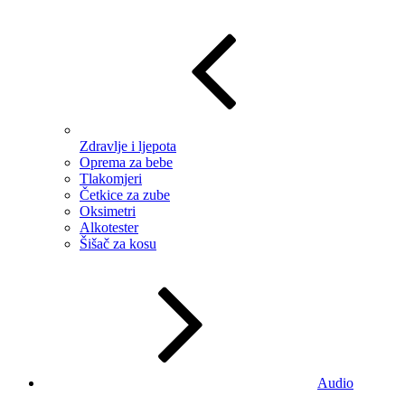
Zdravlje i ljepota
Oprema za bebe
Tlakomjeri
Četkice za zube
Oksimetri
Alkotester
Šišač za kosu
Audio