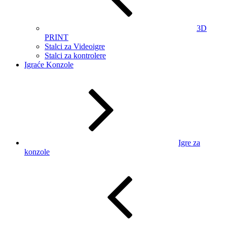
3D
PRINT
Stalci za Videoigre
Stalci za kontrolere
Igraće Konzole
Igre za
konzole