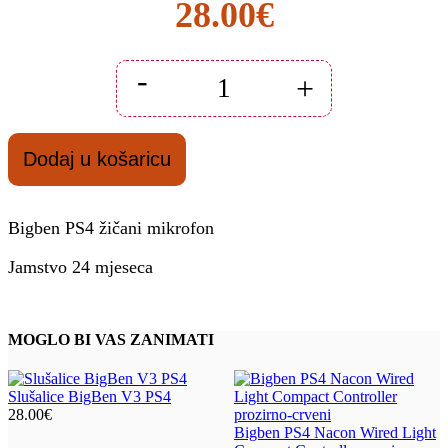
28.00
€
-
+
Bigben
PS4
žičani
mikrofon
Dodaj u košaricu
količina
Bigben PS4 žičani mikrofon
Jamstvo 24 mjeseca
MOGLO BI VAS ZANIMATI
Slušalice BigBen V3 PS4
28.00
€
Bigben PS4 Nacon Wired Light