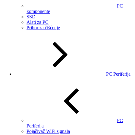
PC
komponente
SSD
Alati za PC
Pribor za čišćenje
PC Periferija
PC
Periferija
Pojačivač WiFi signala