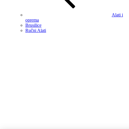
Alati i
oprema
Brusilice
Ručni Alati