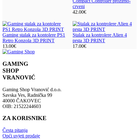
Compact Controller prozirno-
crveni
42.00
€
Gaming stalak za kontolere PS1
Stalak za kontrolere Alien 4
Retro Konzola 3D PRINT
prsta 3D PRINT
13.00
€
17.00
€
GAMING
SHOP
VRANOVIĆ
Gaming Shop Vranović d.o.o.
Savska Ves, Radnička 99
40000 ČAKOVEC
OIB: 21522244603
ZA KORISNIKE
Česta pitanja
Opći uvjeti prodaje