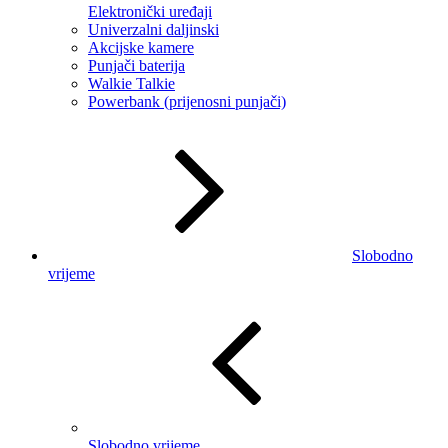
Elektronički uređaji
Univerzalni daljinski
Akcijske kamere
Punjači baterija
Walkie Talkie
Powerbank (prijenosni punjači)
Slobodno
vrijeme
Slobodno vrijeme