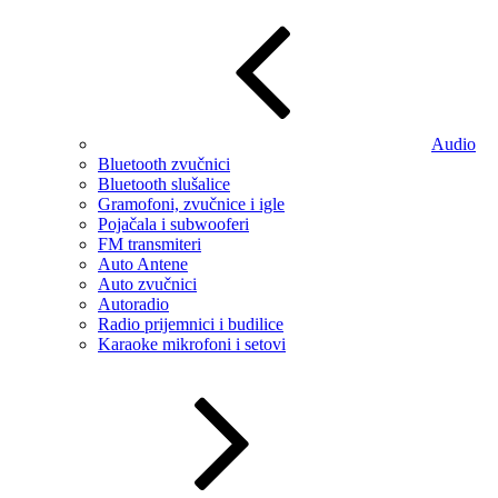
Audio
Bluetooth zvučnici
Bluetooth slušalice
Gramofoni, zvučnice i igle
Pojačala i subwooferi
FM transmiteri
Auto Antene
Auto zvučnici
Autoradio
Radio prijemnici i budilice
Karaoke mikrofoni i setovi