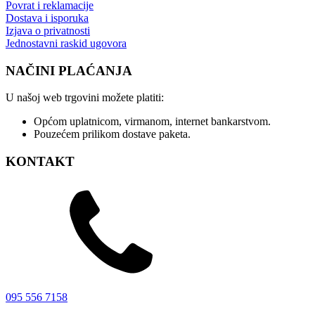
Povrat i reklamacije
Dostava i isporuka
Izjava o privatnosti
Jednostavni raskid ugovora
NAČINI PLAĆANJA
U našoj web trgovini možete platiti:
Općom uplatnicom, virmanom, internet bankarstvom.
Pouzećem prilikom dostave paketa.
KONTAKT
095 556 7158