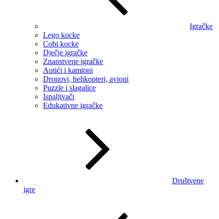
Igračke
Lego kocke
Cobi kocke
Dječje igračke
Znanstvene igračke
Autići i kamioni
Dronovi, helikopteri, avioni
Puzzle i slagalice
Ispaljivači
Edukativne igračke
Društvene
igre