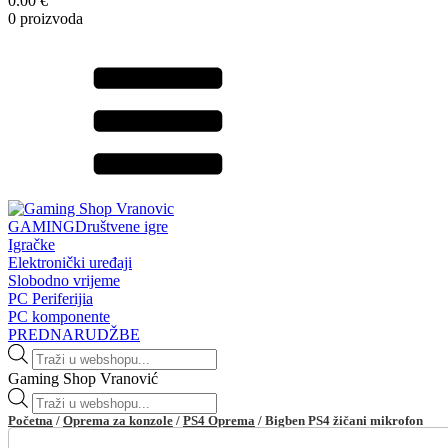
0.00 €
0 proizvoda
GAMING
Društvene igre
Igračke
Elektronički uređaji
Slobodno vrijeme
PC Periferijia
PC komponente
PREDNARUDŽBE
Products
search
Gaming Shop Vranović
Products
search
Početna
/
Oprema za konzole
/
PS4 Oprema
/ Bigben PS4 žičani mikrofon