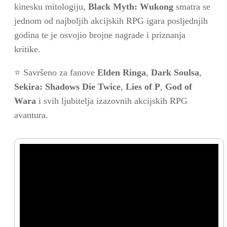
kinesku mitologiju,
Black Myth: Wukong
smatra se
jednom od najboljih akcijskih RPG igara posljednjih
godina te je osvojio brojne nagrade i priznanja
kritike.
⭐ Savršeno za fanove
Elden Ringa
,
Dark Soulsa
,
Sekira: Shadows Die Twice
,
Lies of P
,
God of
Wara
i svih ljubitelja izazovnih akcijskih RPG
avantura.