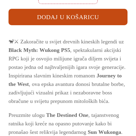
Myth:
Wukong
PS5
DODAJ U KOŠARICU
količina
🐒⚔️ Zakoračite u svijet drevnih kineskih legendi uz
Black Myth: Wukong PS5
, spektakularni akcijski
RPG koji je osvojio milijune igrača diljem svijeta i
postao jedna od najhvaljenijih igara svoje generacije.
Inspirirana slavnim kineskim romanom
Journey to
the West
, ova epska avantura donosi brutalne borbe,
zadivljujući vizualni prikaz i nezaboravne boss
obračune u svijetu prepunom mitoloških bića.
Preuzmite ulogu
The Destined One
, tajanstvenog
ratnika koji kreće na opasno putovanje kako bi
pronašao šest relikvija legendarnog
Sun Wukonga
.