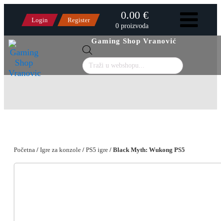
0.00 €
Login
Register
0 proizvoda
Gaming Shop Vranović
Products
search
Početna
/
Igre za konzole
/
PS5 igre
/ Black Myth: Wukong PS5