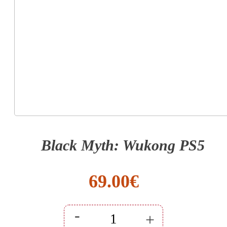
Black Myth: Wukong PS5
69.00
€
-
+
Black