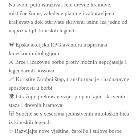
Na svom putu istraživat ćete drevne hramove,
mistične šume, zaleđene planine i zaboravljena
kraljevstva dok otkrivate skrivenu istinu iza jedne od
najpoznatijih kineskih legendi.
🐒 Epska akcijska RPG avantura inspirirana
kineskom mitologijom
⚔️ Brze i izazovne borbe protiv moćnih neprijatelja i
legendarnih bossova
🪄 Koristite čarobni štap, transformacije i nadnaravne
sposobnosti u borbi
🌍 Istražujte prekrasan svijet prepun tajni, skrivenih
staza i drevnih hramova
👹 Suočite se s desecima jedinstvenih mitoloških bića
iz kineskih legendi
✨ Razvijajte nove vještine, čarolije i stilove borbe