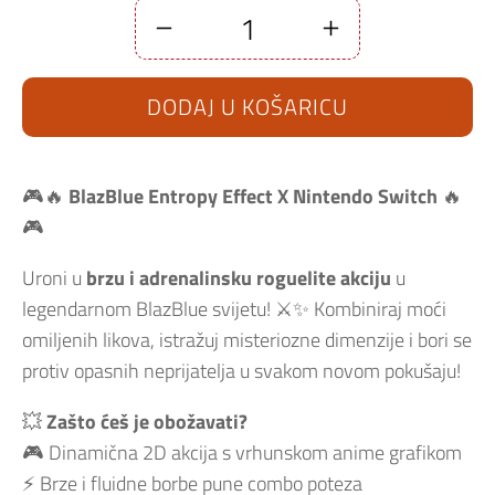
Blazblue
Entropy
Effect
X
DODAJ U KOŠARICU
Nintendo
Switch
količina
🎮🔥
BlazBlue Entropy Effect X Nintendo Switch
🔥
🎮
Uroni u
brzu i adrenalinsku roguelite akciju
u
legendarnom BlazBlue svijetu! ⚔️✨ Kombiniraj moći
omiljenih likova, istražuj misteriozne dimenzije i bori se
protiv opasnih neprijatelja u svakom novom pokušaju!
💥
Zašto ćeš je obožavati?
🎮 Dinamična 2D akcija s vrhunskom anime grafikom
⚡ Brze i fluidne borbe pune combo poteza