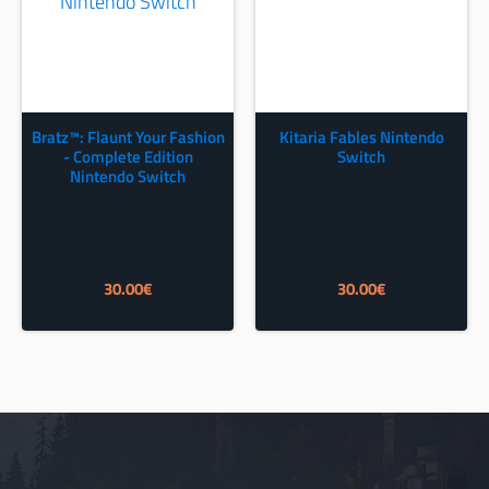
Bratz™: Flaunt Your Fashion
Kitaria Fables Nintendo
- Complete Edition
Switch
Nintendo Switch
30.00
€
30.00
€