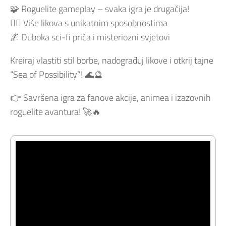
🧩 Roguelite gameplay – svaka igra je drugačija!
🧙‍♂️ Više likova s unikatnim sposobnostima
🌌 Duboka sci-fi priča i misteriozni svjetovi
Kreiraj vlastiti stil borbe, nadograđuj likove i otkrij tajne
“Sea of Possibility”! 🌊🔮
👉 Savršena igra za fanove akcije, animea i izazovnih
roguelite avantura! 🚀🔥