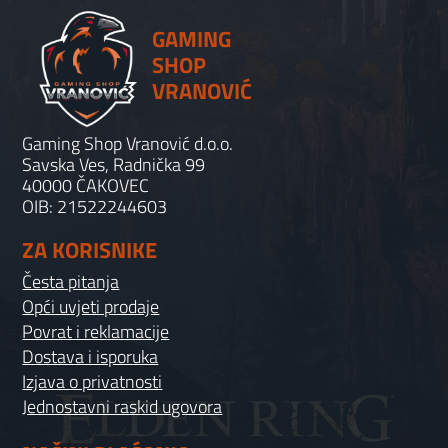
GAMING
SHOP
VRANOVIĆ
Gaming Shop Vranović d.o.o.
Savska Ves, Radnička 99
40000 ČAKOVEC
OIB: 21522244603
ZA KORISNIKE
Česta pitanja
Opći uvjeti prodaje
Povrat i reklamacije
Dostava i isporuka
Izjava o privatnosti
Jednostavni raskid ugovora