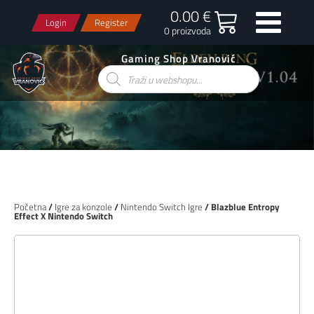
0.00 €
Login
Register
0 proizvoda
Gaming Shop Vranović
Products
search
Početna
/
Igre za konzole
/
Nintendo Switch Igre
/ Blazblue Entropy
Effect X Nintendo Switch