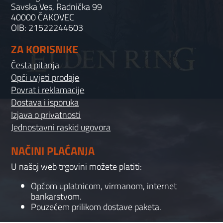
Savska Ves, Radnička 99
40000 ČAKOVEC
OIB: 21522244603
ZA KORISNIKE
Česta pitanja
Opći uvjeti prodaje
Povrat i reklamacije
Dostava i isporuka
Izjava o privatnosti
Jednostavni raskid ugovora
NAČINI PLAĆANJA
U našoj web trgovini možete platiti:
Općom uplatnicom, virmanom, internet
bankarstvom.
Pouzećem prilikom dostave paketa.