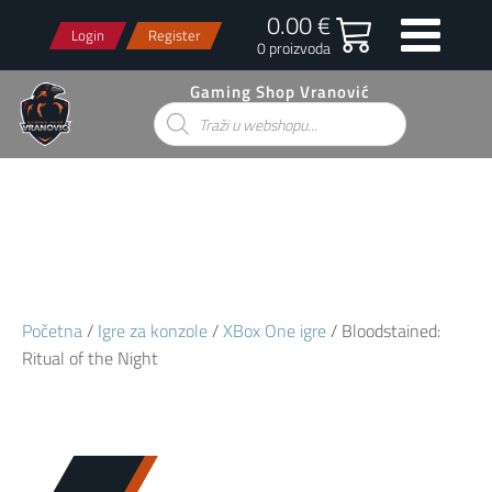
0.00 €
Login
Register
0 proizvoda
Gaming Shop Vranović
Products
search
Početna
/
Igre za konzole
/
XBox One igre
/ Bloodstained:
Ritual of the Night