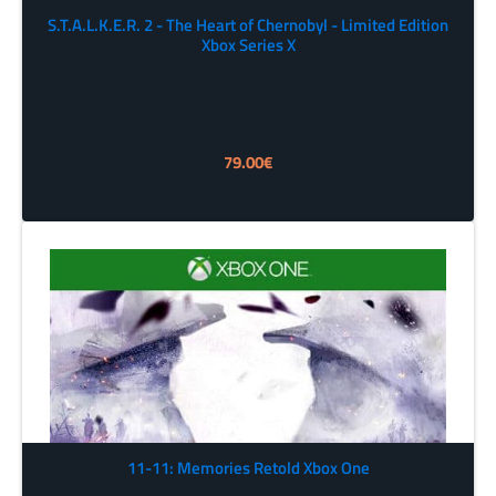
S.T.A.L.K.E.R. 2 - The Heart of Chernobyl - Limited Edition
Xbox Series X
79.00
€
11-11: Memories Retold Xbox One