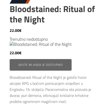
Bloodstained: Ritual of
the Night
22.00
€
Trenutno nedostupno
22.00
€
JAVITE MI KADA JE DOSTUPNO!
Bloodstained: Ritual of the Night je gotički horor
akcijski RPG s bočnim pomicanjem smješten u
Englesku 19. stoljeća. Paranormalna sila prizvala je
dvorac pun demona, otkrivajući kristalne krhotine
prožete ogromnom magičnom moći.