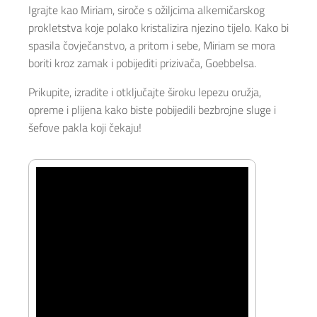
Igrajte kao Miriam, siroče s ožiljcima alkemičarskog
prokletstva koje polako kristalizira njezino tijelo. Kako bi
spasila čovječanstvo, a pritom i sebe, Miriam se mora
boriti kroz zamak i pobijediti prizivača, Goebbelsa.
Prikupite, izradite i otključajte široku lepezu oružja,
opreme i plijena kako biste pobijedili bezbrojne sluge i
šefove pakla koji čekaju!