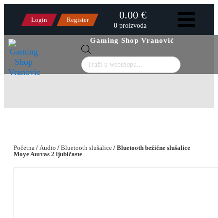
0.00 €
Login
Register
0 proizvoda
Gaming Shop Vranović
Products
search
Početna
/
Audio
/
Bluetooth slušalice
/ Bluetooth bežične slušalice
Moye Aurras 2 ljubičaste