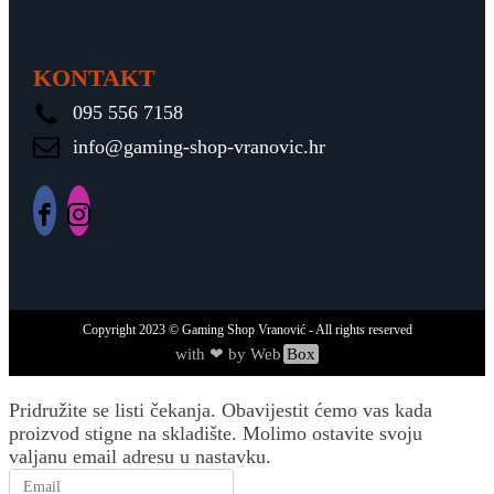
KONTAKT
095 556 7158
info@gaming-shop-vranovic.hr
Copyright
2023
© Gaming Shop Vranović - All rights reserved
with ❤ by Web
Box
Pridružite se listi čekanja.
Obavijestit ćemo vas kada
proizvod stigne na skladište. Molimo ostavite svoju
valjanu email adresu u nastavku.