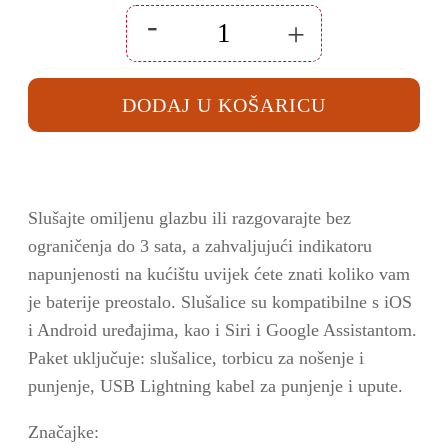
-
+
Bluetooth
bežične
slušalice
Moye
DODAJ U KOŠARICU
Aurras
2
ljubičaste
količina
Slušajte omiljenu glazbu ili razgovarajte bez
ograničenja do 3 sata, a zahvaljujući indikatoru
napunjenosti na kućištu uvijek ćete znati koliko vam
je baterije preostalo.
Slušalice su kompatibilne s iOS
i Android uređajima, kao i Siri i Google Assistantom.
Paket uključuje: slušalice, torbicu za nošenje i
punjenje, USB Lightning kabel za punjenje i upute.
Značajke: