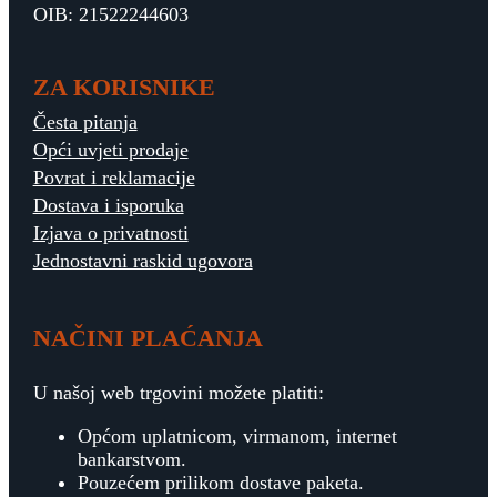
OIB: 21522244603
ZA KORISNIKE
Česta pitanja
Opći uvjeti prodaje
Povrat i reklamacije
Dostava i isporuka
Izjava o privatnosti
Jednostavni raskid ugovora
NAČINI PLAĆANJA
U našoj web trgovini možete platiti:
Općom uplatnicom, virmanom, internet
bankarstvom.
Pouzećem prilikom dostave paketa.