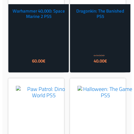
Warhammer 40,000: Space
Dragonkin: The Banished
Marine 2 PS5
PS5
43.00
€
Izvorna
Trenutna
60.00
€
40.00
€
cijena
cijena
bila
je:
je:
40.00€.
43.00€.