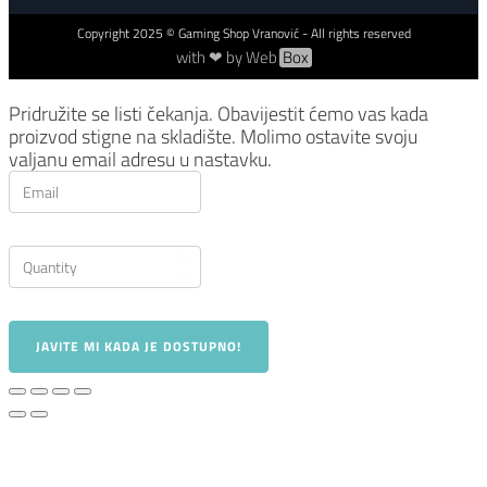
Copyright
2025
© Gaming Shop Vranović - All rights reserved
with ❤ by Web
Box
Pridružite se listi čekanja.
Obavijestit ćemo vas kada
proizvod stigne na skladište. Molimo ostavite svoju
valjanu email adresu u nastavku.
JAVITE MI KADA JE DOSTUPNO!