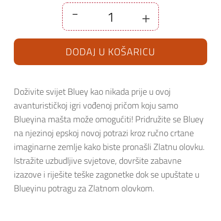
-
+
Bluey's
Quest
For
The
DODAJ U KOŠARICU
Gold
Pen
PS5
količina
Doživite svijet Bluey kao nikada prije u ovoj
avanturističkoj igri vođenoj pričom koju samo
Blueyina mašta može omogućiti!
Pridružite se Bluey
na njezinoj epskoj novoj potrazi kroz ručno crtane
imaginarne zemlje kako biste pronašli Zlatnu olovku.
Istražite uzbudljive svjetove, dovršite zabavne
izazove i riješite teške zagonetke dok se upuštate u
Blueyinu potragu za Zlatnom olovkom.