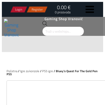
0.00 €
Login
Register
0 proizvoda
Gaming Shop Vranović
Products
search
Početna
/
Igre za konzole
/
PS5 igre
/ Bluey's Quest For The Gold Pen
PS5