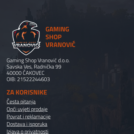
GAMING
SHOP
VRANOVIĆ
Gaming Shop Vranović d.o.o.
Savska Ves, Radnička 99
40000 ČAKOVEC
OIB: 21522244603
ZA KORISNIKE
Česta pitanja
Opći uvjeti prodaje
Povrat i reklamacije
Dostava i isporuka
Izjava o privatnosti