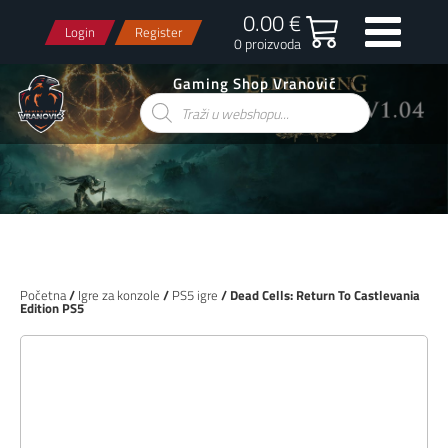
0.00 €
Login
Register
0 proizvoda
Gaming Shop Vranović
Products
search
Početna
/
Igre za konzole
/
PS5 igre
/ Dead Cells: Return To Castlevania
Edition PS5