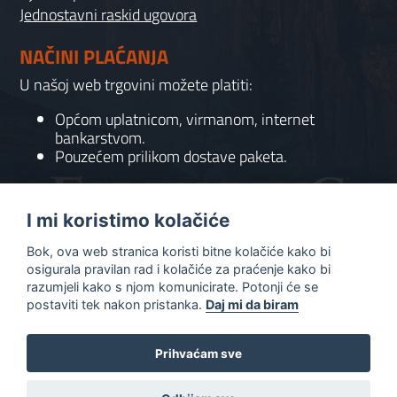
Jednostavni raskid ugovora
NAČINI PLAĆANJA
U našoj web trgovini možete platiti:
Općom uplatnicom, virmanom, internet
bankarstvom.
Pouzećem prilikom dostave paketa.
KONTAKT
I mi koristimo kolačiće
095 556 7158
Bok, ova web stranica koristi bitne kolačiće kako bi
info@gaming-shop-vranovic.hr
osigurala pravilan rad i kolačiće za praćenje kako bi
razumjeli kako s njom komunicirate. Potonji će se
postaviti tek nakon pristanka.
Daj mi da biram
Prihvaćam sve
0