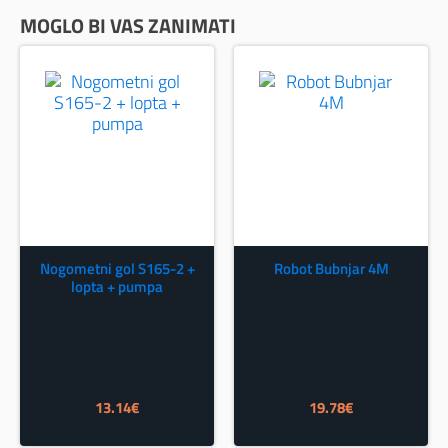
MOGLO BI VAS ZANIMATI
Nogometni gol S165-2 +
Robot Bubnjar 4M
lopta + pumpa
13.14
€
19.78
€