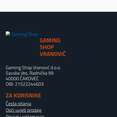
GAMING
SHOP
VRANOVIĆ
Gaming Shop Vranović d.o.o.
Savska Ves, Radnička 99
40000 ČAKOVEC
OIB: 21522244603
ZA KORISNIKE
Česta pitanja
Opći uvjeti prodaje
Povrat i reklamacije