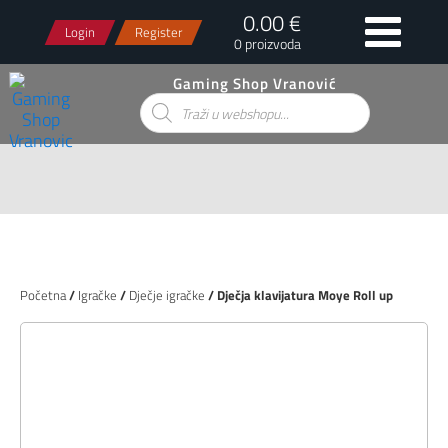
0.00 €
Login
Register
0 proizvoda
Gaming Shop Vranović
Products
search
Početna
/
Igračke
/
Dječje igračke
/ Dječja klavijatura Moye Roll up