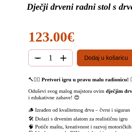
Dječji drveni radni stol s 
123.00
€
-
+
Dodaj u košaricu
Dječji
drveni
radni
stol
🔨👷‍♂️
Pretvori igru u pravu malu radionicu!

s
drvenim
Oduševi svog malog majstora ovim
dječjim dr
alatom
i edukativne zabave! 😍
STIHL
količina
🪵 Izrađen od kvalitetnog drva – čvrst i siguran
🛠️ Dolazi s drvenim alatom za realističnu igru
🧠 Potiče maštu, kreativnost i razvoj motoričkih