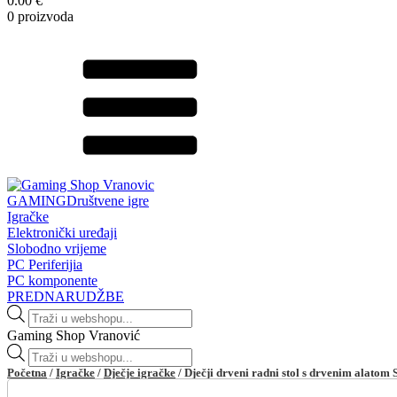
0.00 €
0 proizvoda
GAMING
Društvene igre
Igračke
Elektronički uređaji
Slobodno vrijeme
PC Periferijia
PC komponente
PREDNARUDŽBE
Products
search
Gaming Shop Vranović
Products
search
Početna
/
Igračke
/
Dječje igračke
/ Dječji drveni radni stol s drvenim alato