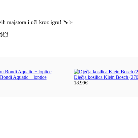
avih majstora i uči kroz igru! 🔧✨
🎁💥
 Bondi Aquatic + loptice
Dječja kosilica Klein Bosch (27
18.99
€