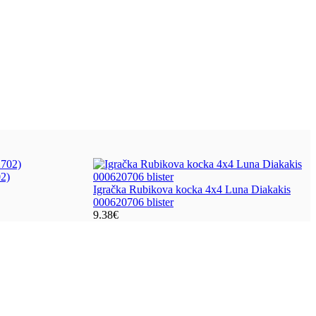
02)
Igračka Rubikova kocka 4x4 Luna Diakakis
000620706 blister
9.38
€