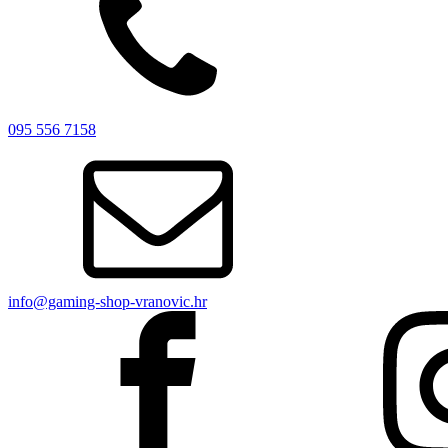
095 556 7158
info@gaming-shop-vranovic.hr