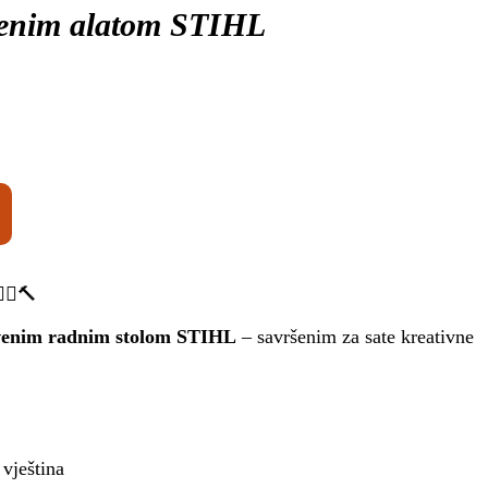
drvenim alatom STIHL
‍♀️🔨
venim radnim stolom STIHL
– savršenim za sate kreativne
 vještina