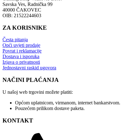
Savska Ves, Radnička 99
40000 ČAKOVEC
OIB: 21522244603
ZA KORISNIKE
Česta pitanja
Opći uvjeti prodaje
Povrat i reklamacije
Dostava i isporuka
Izjava o privatnosti
Jednostavni raskid ugovora
NAČINI PLAĆANJA
U našoj web trgovini možete platiti:
Općom uplatnicom, virmanom, internet bankarstvom.
Pouzećem prilikom dostave paketa.
KONTAKT