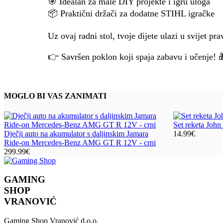
🎯 Idealan za male DIY projekte i igru uloga
📦 Praktični držači za dodatne STIHL igračke
Uz ovaj radni stol, tvoje dijete ulazi u svijet pr
👉 Savršen poklon koji spaja zabavu i učenje! 
MOGLO BI VAS ZANIMATI
Set reketa John
Dječji auto na akumulator s daljinskim Jamara
14.99
€
Ride-on Mercedes-Benz AMG GT R 12V - crni
299.99
€
GAMING
SHOP
VRANOVIĆ
Gaming Shop Vranović d.o.o.