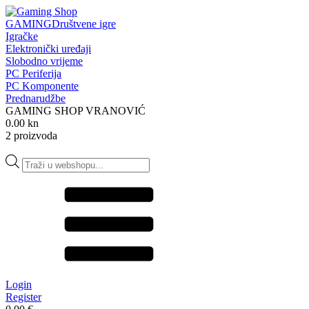
GAMING
Društvene igre
Igračke
Elektronički uređaji
Slobodno vrijeme
PC Periferija
PC Komponente
Prednarudžbe
GAMING SHOP VRANOVIĆ
0.00 kn
2 proizvoda
Products
search
Login
Register