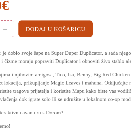
0
€
+
DODAJ U KOŠARICU
 je dobio svoje šape na Super Duper Duplicator, a sada njeg
i čizme moraju popraviti Duplicator i obnoviti živo stablo ale
njima i njihovim amigosa, Tico, Isa, Benny, Big Red Chicken i
pet lokacija, prikupljanje Magic Leaves i mahuna. Otključajte n
istite tragove prijatelja i koristite Mapu kako biste vas vodil
vlačenja dok igrate solo ili se udružite u lokalnom co-op mod
teraktivnu avanturu s Dorom?
demo!