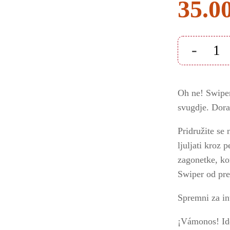
35.0
-
Dora:
Rainforest
Rescue
PS5
količina
Oh ne! Swiper
svugdje. Dora 
Pridružite se 
ljuljati kroz 
zagonetke, kor
Swiper od pre
Spremni za in
¡Vámonos! I