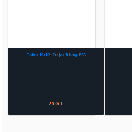
Cobra Kai 2: Dojos Rising PS5
26.00
€