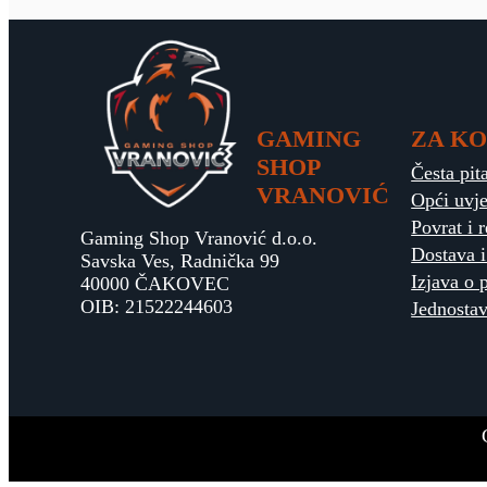
GAMING
ZA KO
SHOP
Česta pit
VRANOVIĆ
Opći uvje
Povrat i 
Gaming Shop Vranović d.o.o.
Dostava i
Savska Ves, Radnička 99
Izjava o 
40000 ČAKOVEC
OIB: 21522244603
Jednostav