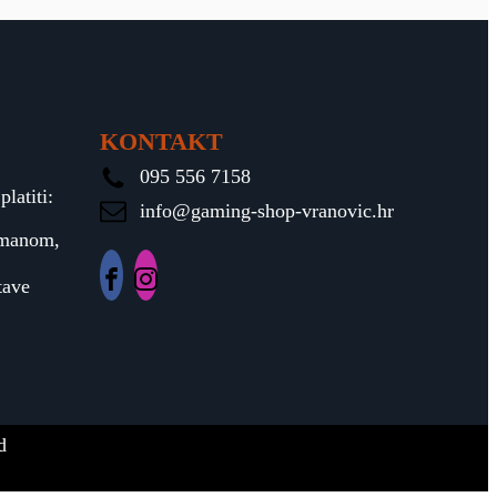
KONTAKT
095 556 7158
latiti:
info@gaming-shop-vranovic.hr
rmanom,
tave
d