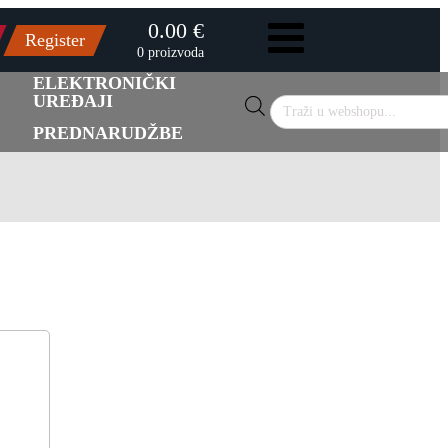
0.00 €
Register
0 proizvoda
ELEKTRONIČKI
UREĐAJI
Products
search
PREDNARUDŽBE