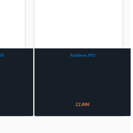
S5
Astebros PS5
22.00
€