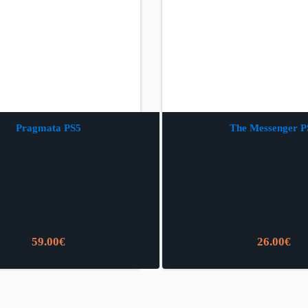
Pragmata PS5
The Messenger P
59.00
€
26.00
€