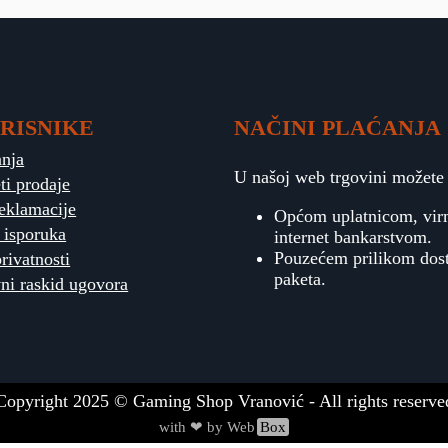
RISNIKE
NAČINI PLAĆANJA
anja
U našoj web trgovini možete p
ti prodaje
reklamacije
Općom uplatnicom, vi
 isporuka
internet bankarstvom.
Pouzećem prilikom dos
privatnosti
paketa.
ni raskid ugovora
Copyright
2025
© Gaming Shop Vranović - All rights reserve
with ❤ by Web
Box