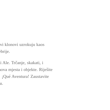
ovi klonovi uzrokuju kaos
brije.
 Ale. Trčanje, skakati, i
ova mjesta i objekte. Riješite
i! ¡Qué Aventura! Zaustavite
u.