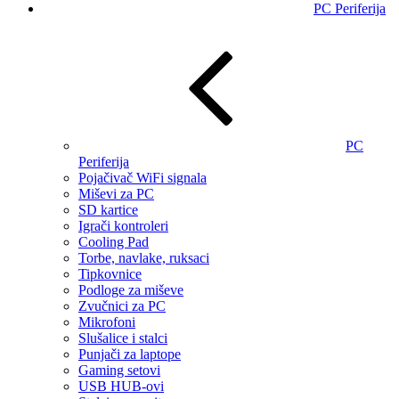
PC Periferija
PC
Periferija
Pojačivač WiFi signala
Miševi za PC
SD kartice
Igrači kontroleri
Cooling Pad
Torbe, navlake, ruksaci
Tipkovnice
Podloge za miševe
Zvučnici za PC
Mikrofoni
Slušalice i stalci
Punjači za laptope
Gaming setovi
USB HUB-ovi