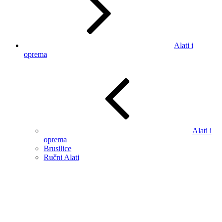
Alati i
oprema
Alati i
oprema
Brusilice
Ručni Alati