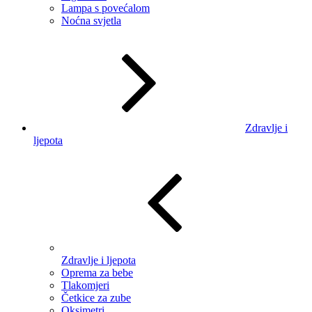
Lampa s povećalom
Noćna svjetla
Zdravlje i
ljepota
Zdravlje i ljepota
Oprema za bebe
Tlakomjeri
Četkice za zube
Oksimetri