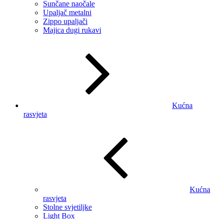
Sunčane naočale
Upaljač metalni
Zippo upaljači
Majica dugi rukavi
Kućna
rasvjeta
Kućna
rasvjeta
Stolne svjetiljke
Light Box