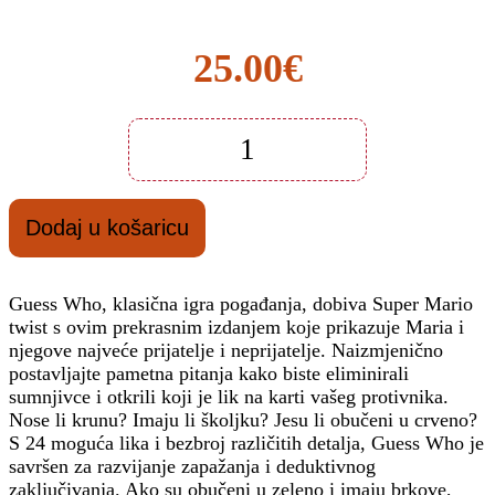
25.00
€
Društvena
igra
Guess
Who
Dodaj u košaricu
Super
Mario
količina
Guess Who, klasična igra pogađanja, dobiva Super Mario
twist s ovim prekrasnim izdanjem koje prikazuje Maria i
njegove najveće prijatelje i neprijatelje. Naizmjenično
postavljajte pametna pitanja kako biste eliminirali
sumnjivce i otkrili koji je lik na karti vašeg protivnika.
Nose li krunu? Imaju li školjku? Jesu li obučeni u crveno?
S 24 moguća lika i bezbroj različitih detalja, Guess Who je
savršen za razvijanje zapažanja i deduktivnog
zaključivanja. Ako su obučeni u zeleno i imaju brkove,