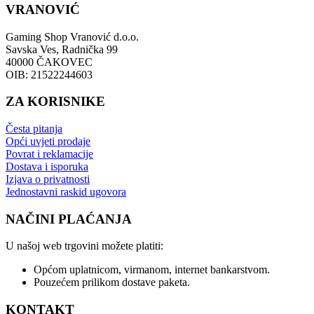
VRANOVIĆ
Gaming Shop Vranović d.o.o.
Savska Ves, Radnička 99
40000 ČAKOVEC
OIB: 21522244603
ZA KORISNIKE
Česta pitanja
Opći uvjeti prodaje
Povrat i reklamacije
Dostava i isporuka
Izjava o privatnosti
Jednostavni raskid ugovora
NAČINI PLAĆANJA
U našoj web trgovini možete platiti:
Općom uplatnicom, virmanom, internet bankarstvom.
Pouzećem prilikom dostave paketa.
KONTAKT