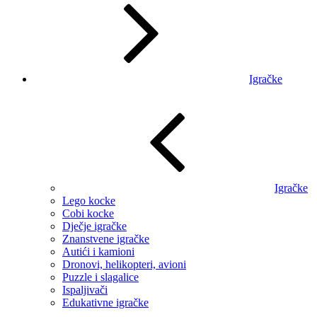
Igračke
Igračke
Lego kocke
Cobi kocke
Dječje igračke
Znanstvene igračke
Autići i kamioni
Dronovi, helikopteri, avioni
Puzzle i slagalice
Ispaljivači
Edukativne igračke