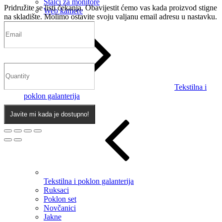
Stalci za monitore
Pridružite se listi čekanja.
Obavijestit ćemo vas kada proizvod stigne
Web kamere
na skladište. Molimo ostavite svoju valjanu email adresu u nastavku.
Tekstilna i
poklon galanterija
Javite mi kada je dostupno!
Tekstilna i poklon galanterija
Ruksaci
Poklon set
Novčanici
Jakne