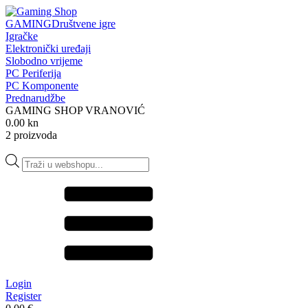
GAMING
Društvene igre
Igračke
Elektronički uređaji
Slobodno vrijeme
PC Periferija
PC Komponente
Prednarudžbe
GAMING SHOP VRANOVIĆ
0.00 kn
2 proizvoda
Products
search
Login
Register