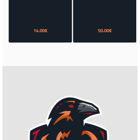
14.00
€
50.00
€