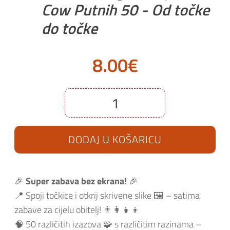
Cow Putnih 50 - Od točke
do točke
8.00
€
Društvena
igra
Purple
Cow
DODAJ U KOŠARICU
Putnih
50
-
Od
točke
do
🎉
Super zabava bez ekrana!
🎉
točke
količina
📍 Spoji točkice i otkrij skrivene slike 🖼️ – satima
zabave za cijelu obitelj! 👨‍👩‍👧‍👦
🧠 50 različitih izazova 🧩 s različitim razinama –