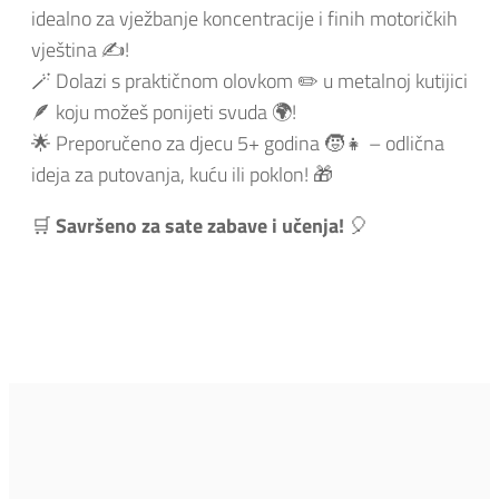
idealno za vježbanje koncentracije i finih motoričkih
vještina ✍️!
🪄 Dolazi s praktičnom olovkom ✏️ u metalnoj kutijici
🪶 koju možeš ponijeti svuda 🌍!
🌟 Preporučeno za djecu 5+ godina 🧒👧 – odlična
ideja za putovanja, kuću ili poklon! 🎁
🛒
Savršeno za sate zabave i učenja!
🎈