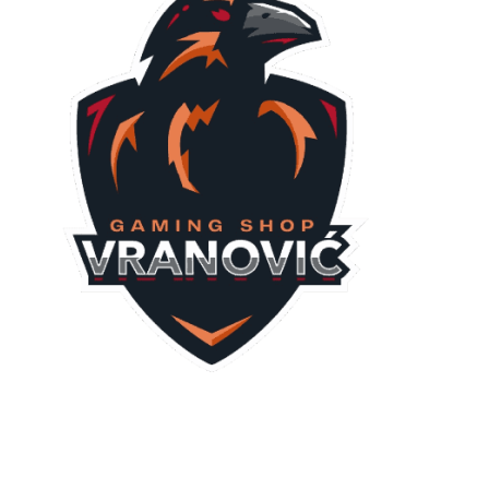
GAMING
Društvene igre
Igračke
Elektronički uređaji
Slobodno vrijeme