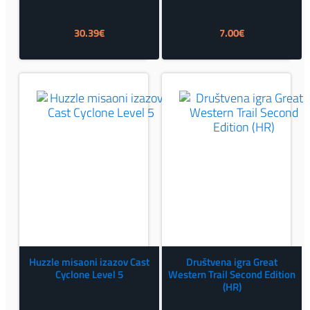
30.39
€
7.00
€
Huzzle misaoni izazov Cast
Društvena igra Great
Cyclone Level 5
Western Trail Second Edition
(HR)