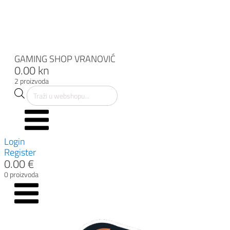
Igračke
Elektronički uređaji
Slobodno vrijeme
PC Periferija
PC Komponente
Prednarudžbe
GAMING SHOP VRANOVIĆ
0.00 kn
2 proizvoda
Products
search
Login
Register
0.00 €
0 proizvoda