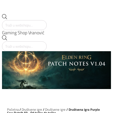
PC Periferijia
PC komponente
PREDNARUDŽBE
Products
search
Gaming Shop Vranović
Products
search
Početna
/
Društvene igre
/
Društvene igre
/ Društvena igra Purple
Cow Putnih 50 - Od točke do točke