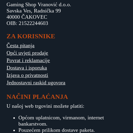
Gaming Shop Vranović d.o.o.
Savska Ves, Radnička 99
40000 ČAKOVEC
OIB: 21522244603
ZA KORISNIKE
Česta pitanja
Opći uvjeti prodaje
Povrat i reklamacije
Dostava i isporuka
Izjava o privatnosti
Jednostavni raskid ugovora
NAČINI PLAĆANJA
U našoj web trgovini možete platiti:
Općom uplatnicom, virmanom, internet
bankarstvom.
Pouzećem prilikom dostave paketa.