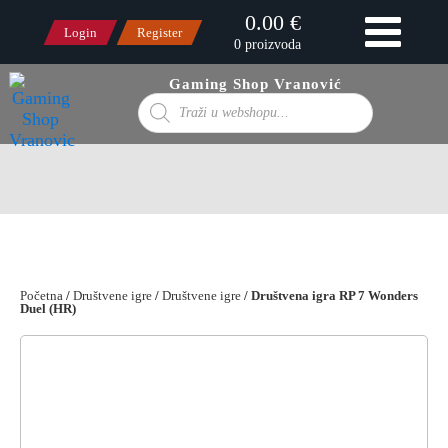
0.00 €
Login
Register
0 proizvoda
Gaming Shop Vranović
Products
search
Početna
/
Društvene igre
/
Društvene igre
/ Društvena igra RP 7 Wonders
Duel (HR)