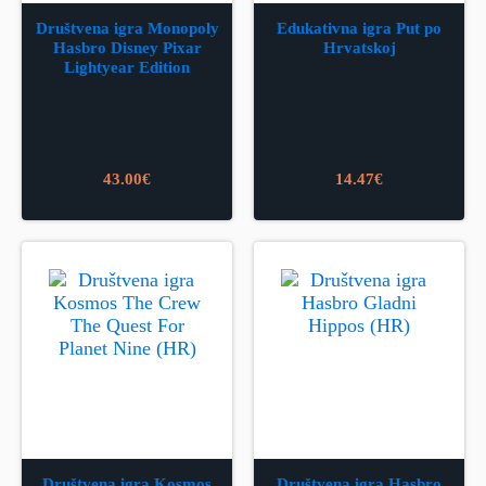
Društvena igra Monopoly
Edukativna igra Put po
Hasbro Disney Pixar
Hrvatskoj
Lightyear Edition
43.00
€
14.47
€
Društvena igra Kosmos
Društvena igra Hasbro