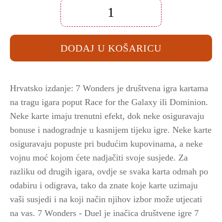
Društvena
igra
RP
7
DODAJ U KOŠARICU
Wonders
Duel
(HR)
količina
Hrvatsko izdanje: 7 Wonders je društvena igra kartama
na tragu igara poput Race for the Galaxy ili Dominion.
Neke karte imaju trenutni efekt, dok neke osiguravaju
bonuse i nadogradnje u kasnijem tijeku igre. Neke karte
osiguravaju popuste pri budućim kupovinama, a neke
vojnu moć kojom ćete nadjačiti svoje susjede. Za
razliku od drugih igara, ovdje se svaka karta odmah po
odabiru i odigrava, tako da znate koje karte uzimaju
vaši susjedi i na koji način njihov izbor može utjecati
na vas. 7 Wonders - Duel je inačica društvene igre 7