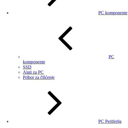
PC komponente
PC
komponente
SSD
Alati za PC
Pribor za čišćenje
PC Periferija