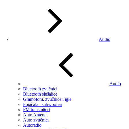
Audio
Audio
Bluetooth zvučnici
Bluetooth slušalice
Gramofoni, zvučnice i igle
Pojačala i subwooferi
FM transmiteri
Auto Antene
Auto zvučnici
Autoradio