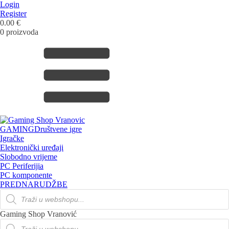
Login
Register
0.00 €
0 proizvoda
GAMING
Društvene igre
Igračke
Elektronički uređaji
Slobodno vrijeme
PC Periferijia
PC komponente
PREDNARUDŽBE
Products
search
Gaming Shop Vranović
Products