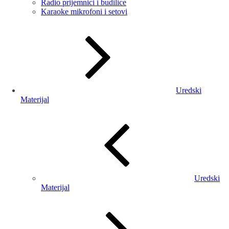
Radio prijemnici i budilice
Karaoke mikrofoni i setovi
Uredski
Materijal
Uredski
Materijal