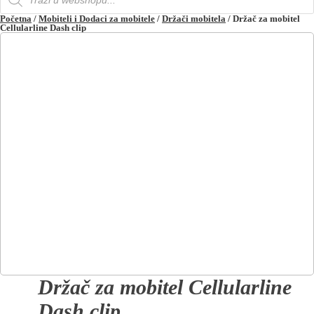
search
Početna
/
Mobiteli i Dodaci za mobitele
/
Držači mobitela
/ Držač za mobitel
Cellularline Dash clip
Držač za mobitel Cellularline
Dash clip