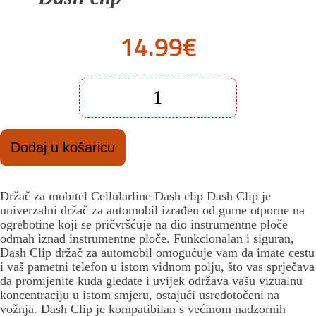
14.99
€
Držač
za
mobitel
Cellularline
Dodaj u košaricu
Dash
clip
količina
Držač za mobitel Cellularline Dash clip Dash Clip je
univerzalni držač za automobil izrađen od gume otporne na
ogrebotine koji se pričvršćuje na dio instrumentne ploče
odmah iznad instrumentne ploče. Funkcionalan i siguran,
Dash Clip držač za automobil omogućuje vam da imate cestu
i vaš pametni telefon u istom vidnom polju, što vas sprječava
da promijenite kuda gledate i uvijek održava vašu vizualnu
koncentraciju u istom smjeru, ostajući usredotočeni na
vožnja. Dash Clip je kompatibilan s većinom nadzornih