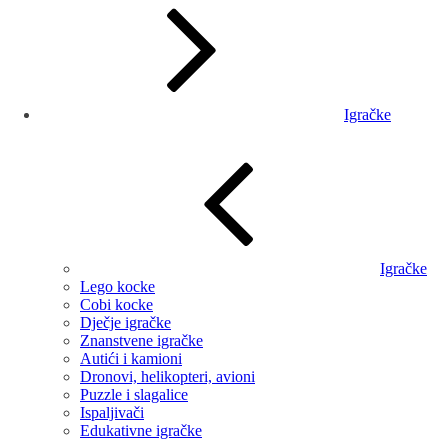
Igračke
Igračke
Lego kocke
Cobi kocke
Dječje igračke
Znanstvene igračke
Autići i kamioni
Dronovi, helikopteri, avioni
Puzzle i slagalice
Ispaljivači
Edukativne igračke