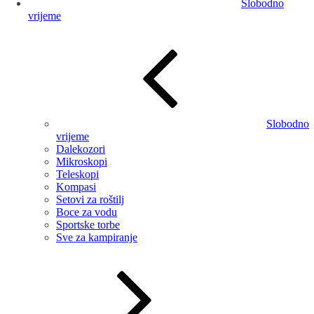
Slobodno
vrijeme
Slobodno
vrijeme
Dalekozori
Mikroskopi
Teleskopi
Kompasi
Setovi za roštilj
Boce za vodu
Sportske torbe
Sve za kampiranje