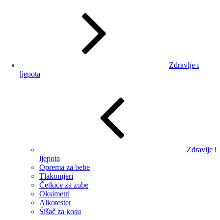
Zdravlje i
ljepota
Zdravlje i
ljepota
Oprema za bebe
Tlakomjeri
Četkice za zube
Oksimetri
Alkotester
Šišač za kosu