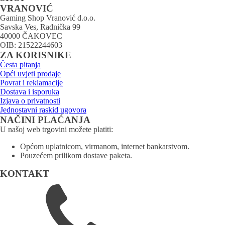
VRANOVIĆ
Gaming Shop Vranović d.o.o.
Savska Ves, Radnička 99
40000 ČAKOVEC
OIB: 21522244603
ZA KORISNIKE
Česta pitanja
Opći uvjeti prodaje
Povrat i reklamacije
Dostava i isporuka
Izjava o privatnosti
Jednostavni raskid ugovora
NAČINI PLAĆANJA
U našoj web trgovini možete platiti:
Općom uplatnicom, virmanom, internet bankarstvom.
Pouzećem prilikom dostave paketa.
KONTAKT