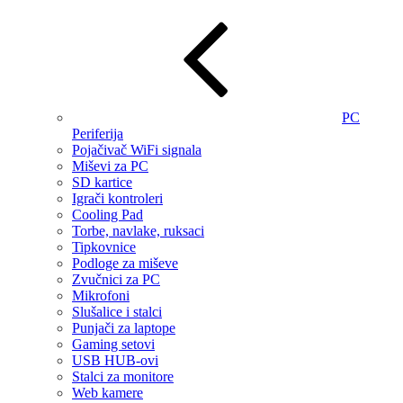
PC
Periferija
Pojačivač WiFi signala
Miševi za PC
SD kartice
Igrači kontroleri
Cooling Pad
Torbe, navlake, ruksaci
Tipkovnice
Podloge za miševe
Zvučnici za PC
Mikrofoni
Slušalice i stalci
Punjači za laptope
Gaming setovi
USB HUB-ovi
Stalci za monitore
Web kamere