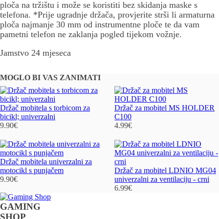
ploča na tržištu i može se koristiti bez skidanja maske s
telefona. *Prije ugradnje držača, provjerite strši li armaturna
ploča najmanje 30 mm od instrumentne ploče te da vam
pametni telefon ne zaklanja pogled tijekom vožnje.
Jamstvo 24 mjeseca
MOGLO BI VAS ZANIMATI
Držač mobitela s torbicom za
Držač za mobitel MS HOLDER
bicikl; univerzalni
C100
9.90
€
4.99
€
Držač mobitela univerzalni za
motocikl s punjačem
Držač za mobitel LDNIO MG04
9.90
€
univerzalni za ventilaciju - crni
6.99
€
GAMING
SHOP