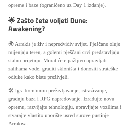
opreme i baze (ograničeno uz Day 1 izdanje).
🌟 Zašto ćete voljeti Dune:
Awakening?
🌍 Arrakis je živ i nepredvidiv svijet. Pješčane oluje
mijenjaju teren, a golemi pješčani crvi predstavljaju
stalnu prijetnju. Morat ćete pažljivo upravljati
zalihama vode, graditi skloništa i donositi strateške
odluke kako biste preživjeli.
🛠️ Igra kombinira preživljavanje, istraživanje,
gradnju baza i RPG napredovanje. Izrađujte novu
opremu, razvijajte tehnologiju, upravljajte vozilima i
stvarajte vlastito uporište usred surove pustinje
Arrakisa.