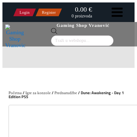
0.00 €
Login
Register
0 proizvoda
Gaming Shop Vranović
Products
search
/
/
/ Dune: Awakening - Day 1
Početna
Igre za konzole
Prednarudžbe
Edition PS5