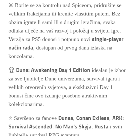
⚔️ Borite se za kontrolu nad Spiceom, pridružite se
velikim frakcijama ili krenite vlastitim putem. Bez
obzira igrate li sami ili s drugim igračima, svaka
odluka utječe na vaš razvoj i položaj u svijetu igre.
single-player
Verzija za PS5 donosi i potpuno novi
način rada
, dostupan od prvog dana izlaska na
konzolama.
Dune: Awakening Day 1 Edition
🏆
idealan je izbor
za sve ljubitelje Dune univerzuma, survival igara i
velikih otvorenih svjetova, a ekskluzivni Day 1
bonusi čine ovo izdanje posebno atraktivnim
kolekcionarima.
Dunea
Conan Exilesa
ARK:
⭐ Savršeno za fanove
,
,
Survival Ascended
No Man's Skyja
Rusta
,
,
i svih
ljubitelja survival RPG avantura.