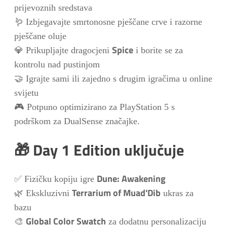
prijevoznih sredstava
🪱 Izbjegavajte smrtonosne pješčane crve i razorne
pješčane oluje
Spice
💎 Prikupljajte dragocjeni
i borite se za
kontrolu nad pustinjom
🤝 Igrajte sami ili zajedno s drugim igračima u online
svijetu
🎮 Potpuno optimizirano za PlayStation 5 s
podrškom za DualSense značajke.
🎁 Day 1 Edition uključuje
Dune: Awakening
✅ Fizičku kopiju igre
Terrarium of Muad'Dib
🌿 Ekskluzivni
ukras za
bazu
Global Color Swatch
🎨
za dodatnu personalizaciju