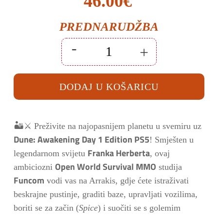
Izvorna
Trenutna
46.00
€
cijena
cijena
PREDNARUDŽBA
bila
je:
-
+
je:
46.00€.
Dune:
Awakening
-
50.00€.
Day
DODAJ U KOŠARICU
1
Edition
PS5
količina
🏜️⚔️ Preživite na najopasnijem planetu u svemiru uz
Dune: Awakening Day 1 Edition PS5
! Smješten u
Franka Herberta
legendarnom svijetu
, ovaj
Open World Survival MMO
ambiciozni
studija
Funcom
vodi vas na Arrakis, gdje ćete istraživati
beskrajne pustinje, graditi baze, upravljati vozilima,
boriti se za začin (
Spice
) i suočiti se s golemim