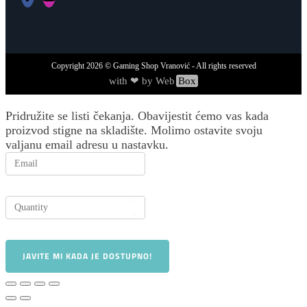
Copyright
2026
© Gaming Shop Vranović - All rights reserved
with ❤ by Web
Box
Pridružite se listi čekanja.
Obavijestit ćemo vas kada
proizvod stigne na skladište. Molimo ostavite svoju
valjanu email adresu u nastavku.
JAVITE MI KADA JE DOSTUPNO!