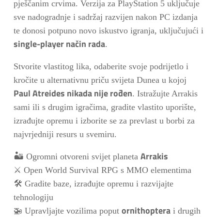
pješčanim crvima. Verzija za PlayStation 5 uključuje
sve nadogradnje i sadržaj razvijen nakon PC izdanja
te donosi potpuno novo iskustvo igranja, uključujući i
single-player način rada
.
Stvorite vlastitog lika, odaberite svoje podrijetlo i
kročite u alternativnu priču svijeta Dunea u kojoj
Paul Atreides nikada nije rođen
. Istražujte Arrakis
sami ili s drugim igračima, gradite vlastito uporište,
izrađujte opremu i izborite se za prevlast u borbi za
najvrjedniji resurs u svemiru.
Arrakis
🏜️ Ogromni otvoreni svijet planeta
⚔️ Open World Survival RPG s MMO elementima
🛠️ Gradite baze, izrađujte opremu i razvijajte
tehnologiju
ornithoptera
🚁 Upravljajte vozilima poput
i drugih