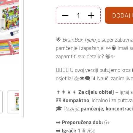
DODAJ 
Edukativna
društvena
igra
BrainBox
Tijelo
🌟
BrainBox Tijelo
je super zabavna
količina
pamćenje i zapažanje! 👀🧠 Imaš
zapamtiti sve detalje? 😄✨
🧍‍♂️🧍‍♀️ U ovoj verziji putujemo kroz
osjetila! 🫁👁️‍🗨️📊 Nauči zanimljiv
👨‍👩‍👧‍👦
Za cijelu obitelj
– igraj s
🎒
Kompaktno
, idealno i za putova
🎓 Razvija
pamćenje, koncentracij
➡️
Preporučena dob:
6+
➡️
Igrači:
1 ili više