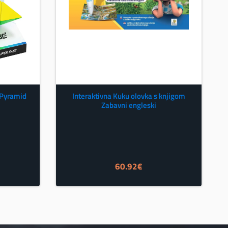
 Pyramid
Interaktivna Kuku olovka s knjigom
Zabavni engleski
60.92
€