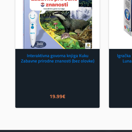
Interaktivna govorna knjiga Kuku
Igračka
Zabavne prirodne znanosti (bez olovke)
Luna
19.99
€