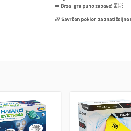
➡️
Brza igra puno zabave!
⏳💥
🎁
Savršen poklon za znatiželjne 