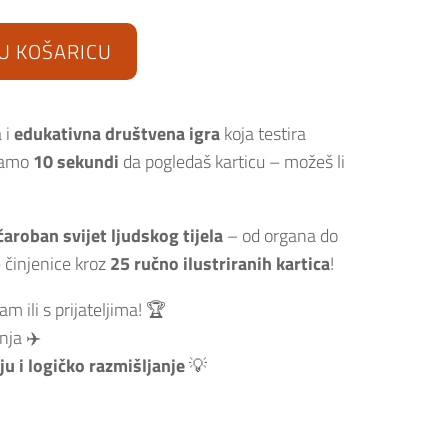
U KOŠARICU
 i
edukativna društvena igra
koja testira
 samo
10 sekundi
da pogledaš karticu – možeš li
čaroban svijet ljudskog tijela
– od organa do
e činjenice kroz
25 ručno ilustriranih kartica
!
am ili s prijateljima! 🏆
nja ✈️
u i logičko razmišljanje
💡