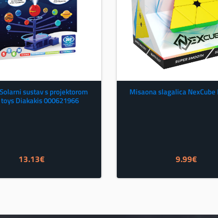
 Solarni sustav s projektorom
Misaona slagalica NexCube
 toys Diakakis 000621966
13.13
€
9.99
€