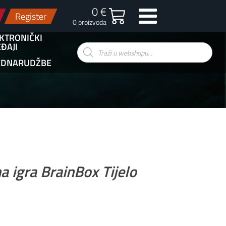
0 €
Register
0 proizvoda
KTRONIČKI
ĐAJI
Products
search
EDNARUDŽBE
 igra BrainBox Tijelo