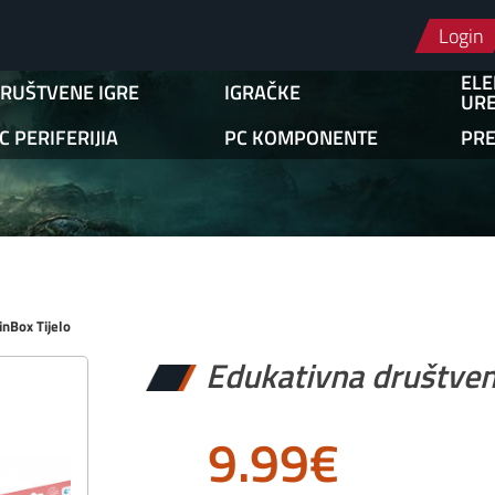
Login
ELE
RUŠTVENE IGRE
IGRAČKE
URE
C PERIFERIJIA
PC KOMPONENTE
PR
inBox Tijelo
Edukativna društvena
9.99
€