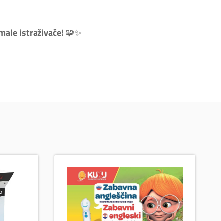
male istraživače!
🧩✨