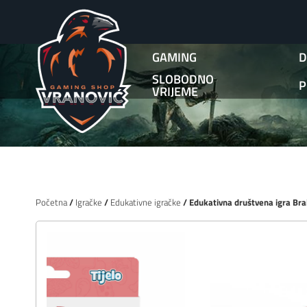
GAMING
D
SLOBODNO
P
VRIJEME
Početna
/
Igračke
/
Edukativne igračke
/ Edukativna društvena igra Bra