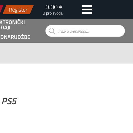
0.00 €
Register
0 proizvoda
KTRONIČKI
ĐAJI
Products
search
EDNARUDŽBE
 PS5