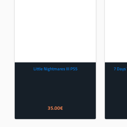
Little Nightmares III PS5
7 Days 
35.00
€