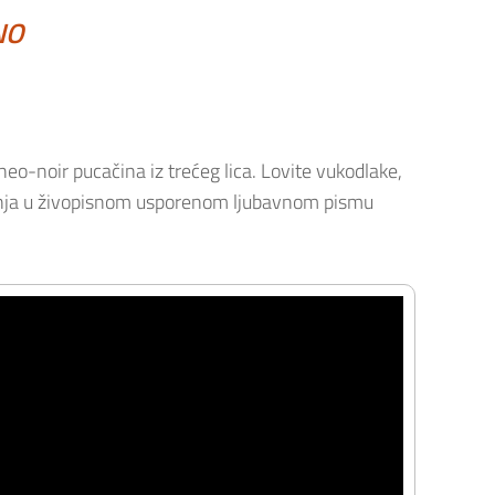
NO
o-noir pucačina iz trećeg lica. Lovite vukodlake,
renja u živopisnom usporenom ljubavnom pismu