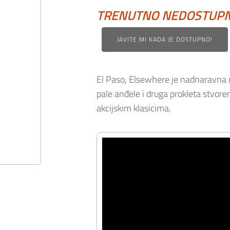
TRENUTNO NEDOSTUP
JAVITE MI KADA JE DOSTUPNO!
El Paso, Elsewhere je nadnaravna ne
pale anđele i druga prokleta stvo
akcijskim klasicima.