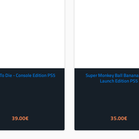
To Die - Console Edition PS5
Super Monkey Ball Banana
Launch Edition PS5
39.00
€
35.00
€