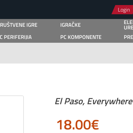
Login
ELE
RUŠTVENE IGRE
IGRAČKE
URE
C PERIFERIJIA
PC KOMPONENTE
PR
El Paso, Everywhere
18.00
€