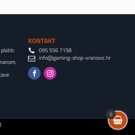
KONTAKT
latiti:
095 556 7158
info@gaming-shop-vranovic.hr
rmanom,
tave
0
d