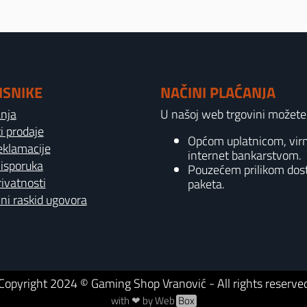
ISNIKE
NAČINI PLAĆANJA
anja
U našoj web trgovini možete p
i prodaje
Općom uplatnicom, vi
reklamacije
internet bankarstvom.
 isporuka
Pouzećem prilikom dos
rivatnosti
paketa.
ni raskid ugovora
Copyright
2024
© Gaming Shop Vranović - All rights reserve
with ❤ by Web
Box