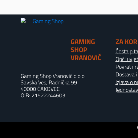
GAMING
ZA KOR
SHOP
Česta pit
VRANOVIĆ
Opći uvjet
Povrat i 
Dostava i
Gaming Shop Vranović d.o.o.
Izjava o p
Savska Ves, Radnička 99
40000 ČAKOVEC
Jednostav
OIB: 21522244603