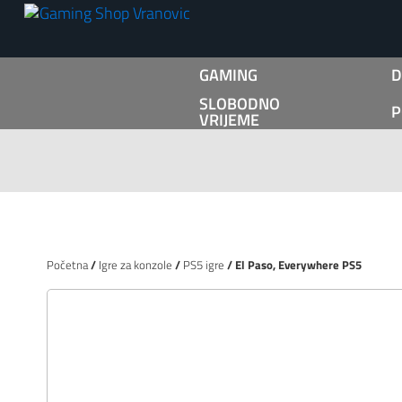
GAMING
D
SLOBODNO
P
VRIJEME
Početna
/
Igre za konzole
/
PS5 igre
/ El Paso, Everywhere PS5