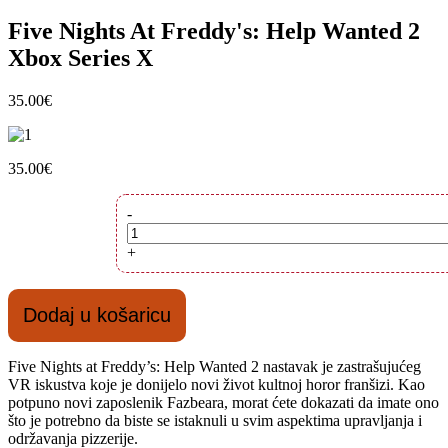
Five Nights At Freddy's: Help Wanted 2
Xbox Series X
35.00
€
35.00
€
Five
-
Nights
At
+
Freddy's:
Help
Wanted
Dodaj u košaricu
2
Xbox
Series
Five Nights at Freddy’s: Help Wanted 2 nastavak je zastrašujućeg
X
VR iskustva koje je donijelo novi život kultnoj horor franšizi. Kao
količina
potpuno novi zaposlenik Fazbeara, morat ćete dokazati da imate ono
što je potrebno da biste se istaknuli u svim aspektima upravljanja i
održavanja pizzerije.