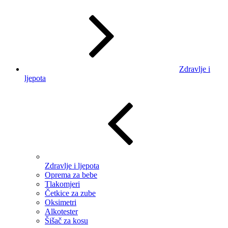
Zdravlje i
ljepota
Zdravlje i ljepota
Oprema za bebe
Tlakomjeri
Četkice za zube
Oksimetri
Alkotester
Šišač za kosu