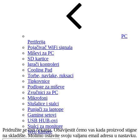
PC
Periferija
Pojačivač WiFi signala
Miševi za PC
SD kartice
Igrači kontroleri
Cooling Pad
Torbe, navlake, ruksaci
Tipkovnice
Podloge za miševe
Zvučnici za PC
Mikrofoni
Slušalice i stalci
Punjači za laptope
Gaming setovi
USB HUB-ovi
Stalci za monitore
Pridružite se listi čekanja.
Obavijestit ćemo vas kada proizvod stigne
Web kamere
na skladište. Molimo ostavite svoju valjanu email adresu u nastavku.