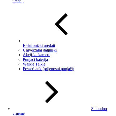
uređaji
Elektronički uređaji
Univerzalni daljinski
Akcijske kamere
Punjači baterija
Walkie Talkie
Powerbank (prijenosni punjači)
Slobodno
vrijeme