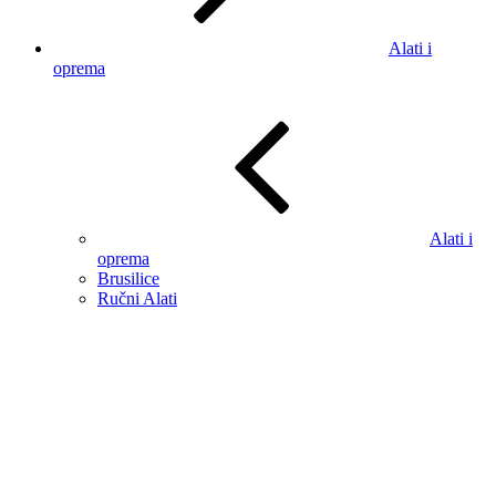
Alati i
oprema
Alati i
oprema
Brusilice
Ručni Alati