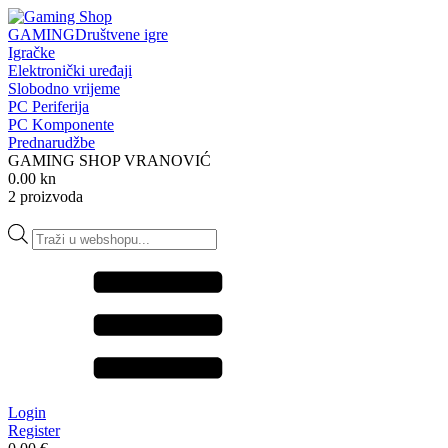
GAMING
Društvene igre
Igračke
Elektronički uređaji
Slobodno vrijeme
PC Periferija
PC Komponente
Prednarudžbe
GAMING SHOP VRANOVIĆ
0.00 kn
2 proizvoda
Products
search
Login
Register