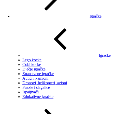
Igračke
Igračke
Lego kocke
Cobi kocke
Dječje igračke
Znanstvene igračke
Autići i kamioni
Dronovi, helikopteri, avioni
Puzzle i slagalice
Ispaljivači
Edukativne igračke