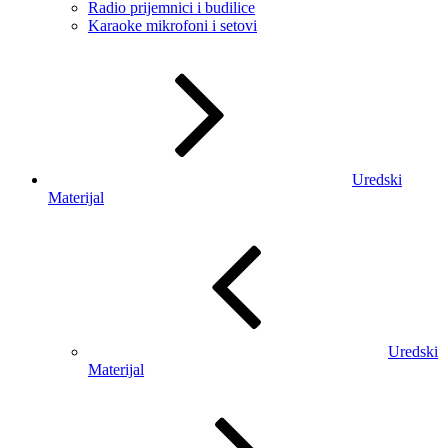
Radio prijemnici i budilice
Karaoke mikrofoni i setovi
Uredski
Materijal
Uredski
Materijal