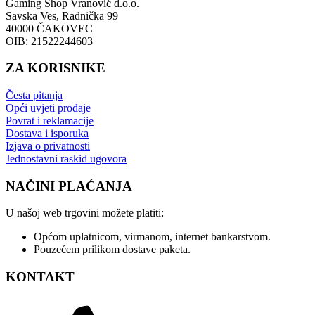
Gaming Shop Vranović d.o.o.
Savska Ves, Radnička 99
40000 ČAKOVEC
OIB: 21522244603
ZA KORISNIKE
Česta pitanja
Opći uvjeti prodaje
Povrat i reklamacije
Dostava i isporuka
Izjava o privatnosti
Jednostavni raskid ugovora
NAČINI PLAĆANJA
U našoj web trgovini možete platiti:
Općom uplatnicom, virmanom, internet bankarstvom.
Pouzećem prilikom dostave paketa.
KONTAKT