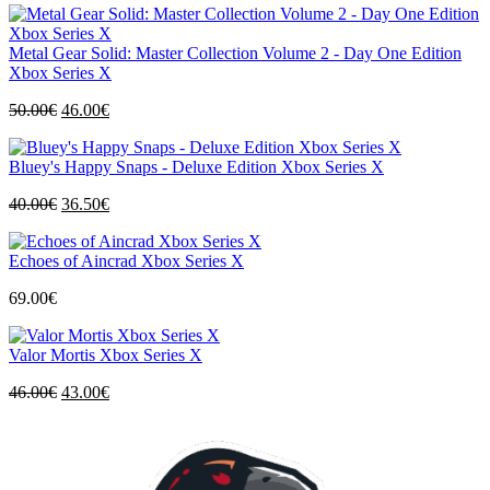
Metal Gear Solid: Master Collection Volume 2 - Day One Edition
Xbox Series X
Izvorna
Trenutna
50.00
€
46.00
€
cijena
cijena
bila
je:
Bluey's Happy Snaps - Deluxe Edition Xbox Series X
je:
46.00€.
50.00€.
Izvorna
Trenutna
40.00
€
36.50
€
cijena
cijena
bila
je:
Echoes of Aincrad Xbox Series X
je:
36.50€.
40.00€.
69.00
€
Valor Mortis Xbox Series X
Izvorna
Trenutna
46.00
€
43.00
€
cijena
cijena
bila
je:
je:
43.00€.
46.00€.