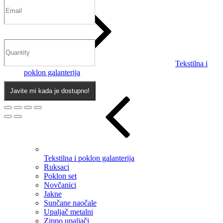
Tekstilna i
poklon galanterija
Javite mi kada je dostupno!
Tekstilna i poklon galanterija
Ruksaci
Poklon set
Novčanici
Jakne
Sunčane naočale
Upaljač metalni
Zippo upaljači