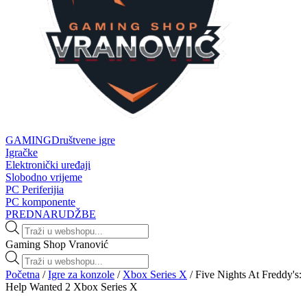
GAMING
Društvene igre
Igračke
Elektronički uređaji
Slobodno vrijeme
PC Periferijia
PC komponente
PREDNARUDŽBE
Products
search
Gaming Shop Vranović
Products
search
Početna
/
Igre za konzole
/
Xbox Series X
/ Five Nights At Freddy's:
Help Wanted 2 Xbox Series X