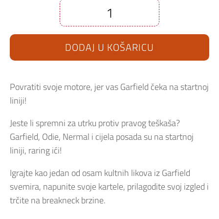
Garfield
Kart
2
-
DODAJ U KOŠARICU
All
You
Can
Drift
Nintendo
Switch
Povratiti svoje motore, jer vas Garfield čeka na startnoj
količina
liniji!
Jeste li spremni za utrku protiv pravog teškaša?
Garfield, Odie, Nermal i cijela posada su na startnoj
liniji, raring ići!
Igrajte kao jedan od osam kultnih likova iz Garfield
svemira, napunite svoje kartele, prilagodite svoj izgled i
trčite na breakneck brzine.