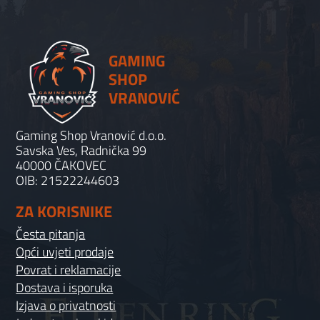
GAMING
SHOP
VRANOVIĆ
Gaming Shop Vranović d.o.o.
Savska Ves, Radnička 99
40000 ČAKOVEC
OIB: 21522244603
ZA KORISNIKE
Česta pitanja
Opći uvjeti prodaje
Povrat i reklamacije
Dostava i isporuka
Izjava o privatnosti