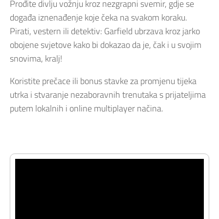
Prođite divlju vožnju kroz nezgrapni svemir, gdje se
događa iznenađenje koje čeka na svakom koraku.
Pirati, vestern ili detektiv: Garfield ubrzava kroz jarko
obojene svjetove kako bi dokazao da je, čak i u svojim
snovima, kralj!
Koristite prečace ili bonus stavke za promjenu tijeka
utrka i stvaranje nezaboravnih trenutaka s prijateljima
putem lokalnih i online multiplayer načina.