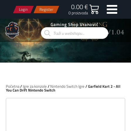
0.00 €
Login
Register
0 proizvoda
Gaming Shop Vranović
Products
search
Početna
/
Igre za konzole
/
Nintendo Switch Igre
/ Garfield Kart 2 - All
You Can Drift Nintendo Switch