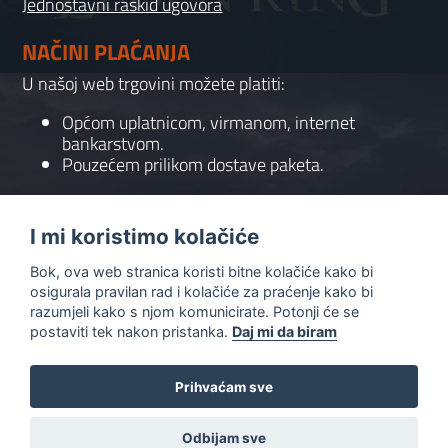
Jednostavni raskid ugovora
NAČINI PLAĆANJA
U našoj web trgovini možete platiti:
Općom uplatnicom, virmanom, internet
bankarstvom.
Pouzećem prilikom dostave paketa.
KONTAKT
I mi koristimo kolačiće
095 556 7158
Bok, ova web stranica koristi bitne kolačiće kako bi
info@gaming-shop-vranovic.hr
osigurala pravilan rad i kolačiće za praćenje kako bi
razumjeli kako s njom komunicirate. Potonji će se
postaviti tek nakon pristanka.
Daj mi da biram
Prihvaćam sve
0
Odbijam sve
Copyright
2025
© Gaming Shop Vranović - All rights reserved