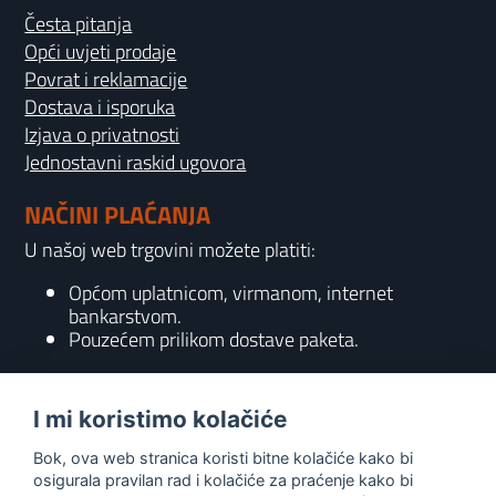
Česta pitanja
Opći uvjeti prodaje
Povrat i reklamacije
Dostava i isporuka
Izjava o privatnosti
Jednostavni raskid ugovora
NAČINI PLAĆANJA
U našoj web trgovini možete platiti:
Općom uplatnicom, virmanom, internet
bankarstvom.
Pouzećem prilikom dostave paketa.
KONTAKT
I mi koristimo kolačiće
095 556 7158
Bok, ova web stranica koristi bitne kolačiće kako bi
info@gaming-shop-vranovic.hr
osigurala pravilan rad i kolačiće za praćenje kako bi