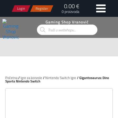
0.00 €
Login
Register
0 proizvoda
Gaming Shop Vranović
Products
search
Početna
/
Igre za konzole
/
Nintendo Switch Igre
/ Gigantosaurus: Dino
Sports Nintendo Switch