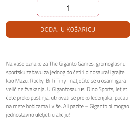
Gigantosaurus:
Dino
Sports
Nintendo
DODAJ U KOŠARICU
Switch
količina
Na vaše oznake za The Giganto Games, gromoglasnu
sportsku zabavu za jednog do četiri dinosaura!
Igrajte
kao Mazu, Rocky, Bill i Tiny i natječite se u osam igara
veličine žvakanja.
U Gigantosaurus: Dino Sports, letjet
ćete preko pustinja, utrkivati se preko ledenjaka, pucati
na mete bobicama i više.
Ali pazite – Giganto bi mogao
jednostavno uletjeti u akciju!