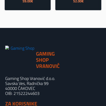
59.00
€
52.00
€
GAMING
SHOP
VRANOVIĆ
Gaming Shop Vranović d.o.o.
Savska Ves, Radnička 99
40000 ČAKOVEC
OIB: 21522244603
ZA KORISNIKE