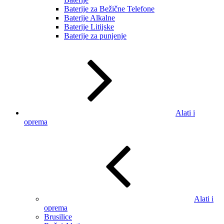
Baterije za Bežične Telefone
Baterije Alkalne
Baterije Litijske
Baterije za punjenje
Alati i
oprema
Alati i
oprema
Brusilice