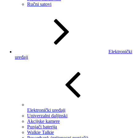
Ručni satovi
Elektronički
uređaji
Elektronički uređaji
Univerzalni daljinski
Akcijske kamere
Punjači baterija
Walkie Talkie
Powerbank (prijenosni punjači)