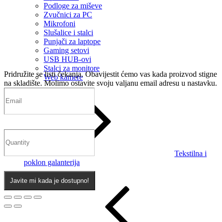
Podloge za miševe
Zvučnici za PC
Mikrofoni
Slušalice i stalci
Punjači za laptope
Gaming setovi
USB HUB-ovi
Stalci za monitore
Pridružite se listi čekanja.
Obavijestit ćemo vas kada proizvod stigne
Web kamere
na skladište. Molimo ostavite svoju valjanu email adresu u nastavku.
Tekstilna i
poklon galanterija
Javite mi kada je dostupno!