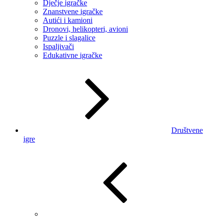
Dječje igračke
Znanstvene igračke
Autići i kamioni
Dronovi, helikopteri, avioni
Puzzle i slagalice
Ispaljivači
Edukativne igračke
Društvene
igre