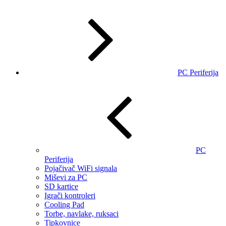
PC Periferija
PC
Periferija
Pojačivač WiFi signala
Miševi za PC
SD kartice
Igrači kontroleri
Cooling Pad
Torbe, navlake, ruksaci
Tipkovnice