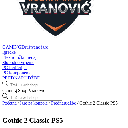
GAMING
Društvene igre
Igračke
Elektronički uređaji
Slobodno vrijeme
PC Periferijia
PC komponente
PREDNARUDŽBE
Products
search
Gaming Shop Vranović
Products
search
Početna
/
Igre za konzole
/
Prednarudžbe
/ Gothic 2 Classic PS5
Gothic 2 Classic PS5