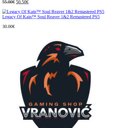
Izvorna
Trenutna
55.00
€
50.50
€
cijena
cijena
bila
je:
Legacy Of Kain™ Soul Reaver 1&2 Remastered PS5
je:
50.50€.
55.00€.
30.00
€