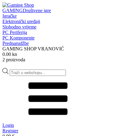
GAMING
Društvene igre
Igračke
Elektronički uređaji
Slobodno vrijeme
PC Periferija
PC Komponente
Prednarudžbe
GAMING SHOP VRANOVIĆ
0.00 kn
2 proizvoda
Products
search
Login
Register