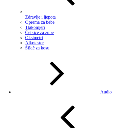
Zdravlje i ljepota
Oprema za bebe
Tlakomjeri
Četkice za zube
Oksimetri
Alkotester
Šišač za kosu
Audio