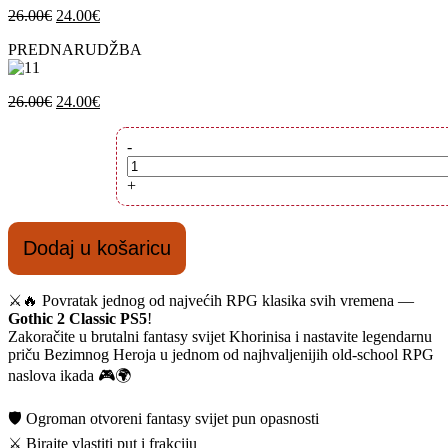
Izvorna
Trenutna
26.00
€
24.00
€
cijena
cijena
PREDNARUDŽBA
bila
je:
je:
24.00€.
26.00€.
Izvorna
Trenutna
26.00
€
24.00
€
cijena
cijena
bila
je:
Gothic
-
je:
24.00€.
2
26.00€.
Classic
+
PS5
količina
Dodaj u košaricu
⚔️🔥 Povratak jednog od najvećih RPG klasika svih vremena —
Gothic 2 Classic PS5
!
Zakoračite u brutalni fantasy svijet Khorinisa i nastavite legendarnu
priču Bezimnog Heroja u jednom od najhvaljenijih old-school RPG
naslova ikada 🎮🌍
🛡️ Ogroman otvoreni fantasy svijet pun opasnosti
⚔️ Birajte vlastiti put i frakciju