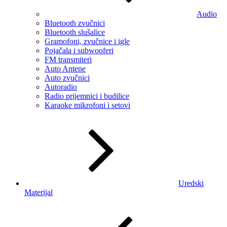
Audio
Bluetooth zvučnici
Bluetooth slušalice
Gramofoni, zvučnice i igle
Pojačala i subwooferi
FM transmiteri
Auto Antene
Auto zvučnici
Autoradio
Radio prijemnici i budilice
Karaoke mikrofoni i setovi
Uredski
Materijal