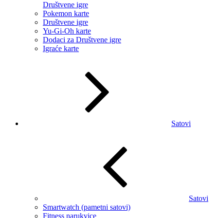
Društvene igre
Pokemon karte
Društvene igre
Yu-Gi-Oh karte
Dodaci za Društvene igre
Igraće karte
Satovi
Satovi
Smartwatch (pametni satovi)
Fitness narukvice