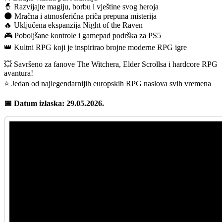
🧙 Razvijajte magiju, borbu i vještine svog heroja
🌑 Mračna i atmosferična priča prepuna misterija
🔥 Uključena ekspanzija Night of the Raven
🎮 Poboljšane kontrole i gamepad podrška za PS5
👑 Kultni RPG koji je inspirirao brojne moderne RPG igre
💥 Savršeno za fanove The Witchera, Elder Scrollsa i hardcore RPG
avantura!
⭐ Jedan od najlegendarnijih europskih RPG naslova svih vremena
📅 Datum izlaska: 29.05.2026.