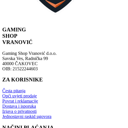
GAMING
SHOP
VRANOVIĆ
Gaming Shop Vranović d.o.o.
Savska Ves, Radnička 99
40000 ČAKOVEC
OIB: 21522244603
ZA KORISNIKE
Česta pitanja
Opći uvjeti prodaje
Povrat i reklamacije
Dostava i isporuka
Izjava o privatnosti
Jednostavni raskid ugovora
NAČINI PLAĆANJA