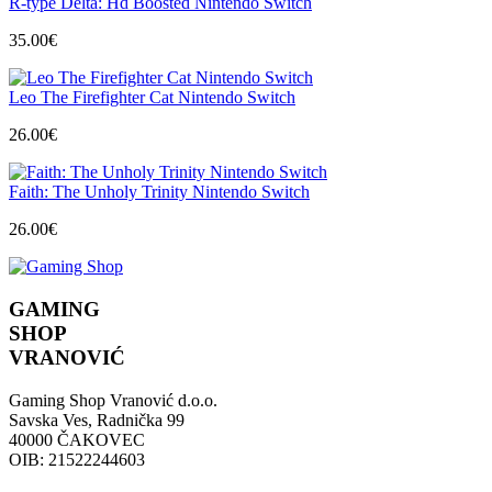
R-type Delta: Hd Boosted Nintendo Switch
je:
28.00€.
30.00€.
35.00
€
Leo The Firefighter Cat Nintendo Switch
26.00
€
Faith: The Unholy Trinity Nintendo Switch
26.00
€
GAMING
SHOP
VRANOVIĆ
Gaming Shop Vranović d.o.o.
Savska Ves, Radnička 99
40000 ČAKOVEC
OIB: 21522244603