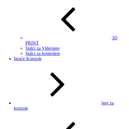
3D
PRINT
Stalci za Videoigre
Stalci za kontrolere
Igraće Konzole
Igre za
konzole