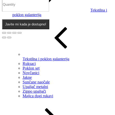
Tekstilna i
poklon galanterija
Javite mi kada je dostupno!
Tekstilna i poklon galanterija
Ruksaci
Poklon set
Novčanici
Jakne
Sunčane naočale
Upaljač metalni
Zippo upaljači
Majica dugi rukavi