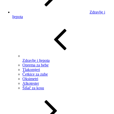
Zdravlje i
ljepota
Zdravlje i ljepota
Oprema za bebe
Tlakomjeri
Četkice za zube
Oksimetri
Alkotester
Šišač za kosu