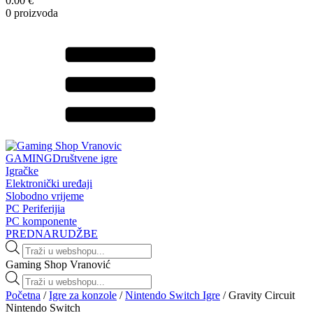
0.00 €
0 proizvoda
GAMING
Društvene igre
Igračke
Elektronički uređaji
Slobodno vrijeme
PC Periferijia
PC komponente
PREDNARUDŽBE
Products
search
Gaming Shop Vranović
Products
search
Početna
/
Igre za konzole
/
Nintendo Switch Igre
/ Gravity Circuit
Nintendo Switch