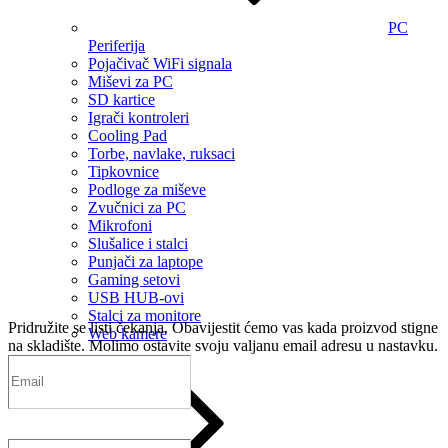
PC
Periferija
Pojačivač WiFi signala
Miševi za PC
SD kartice
Igrači kontroleri
Cooling Pad
Torbe, navlake, ruksaci
Tipkovnice
Podloge za miševe
Zvučnici za PC
Mikrofoni
Slušalice i stalci
Punjači za laptope
Gaming setovi
USB HUB-ovi
Stalci za monitore
Pridružite se listi čekanja.
Obavijestit ćemo vas kada proizvod stigne
Web kamere
na skladište. Molimo ostavite svoju valjanu email adresu u nastavku.