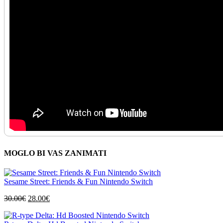
MOGLO BI VAS ZANIMATI
Sesame Street: Friends & Fun Nintendo Switch
Izvorna
Trenutna
30.00
€
28.00
€
cijena
cijena
bila
je: