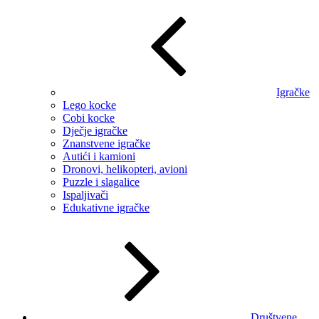
Igračke
Lego kocke
Cobi kocke
Dječje igračke
Znanstvene igračke
Autići i kamioni
Dronovi, helikopteri, avioni
Puzzle i slagalice
Ispaljivači
Edukativne igračke
Društvene