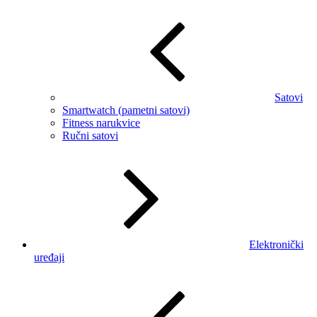
Satovi
Smartwatch (pametni satovi)
Fitness narukvice
Ručni satovi
Elektronički
uređaji