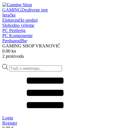
GAMING
Društvene igre
Igračke
Elektronički uređaji
Slobodno vrijeme
PC Periferija
PC Komponente
Prednarudžbe
GAMING SHOP VRANOVIĆ
0.00 kn
2 proizvoda
Products
search
Login
Register