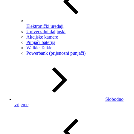
Elektronički uređaji
Univerzalni daljinski
Akcijske kamere
Punjači baterija
Walkie Talkie
Powerbank (prijenosni punjači)
Slobodno
vrijeme