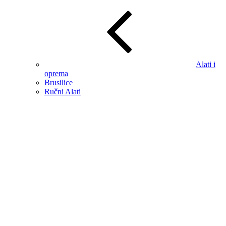
Alati i
oprema
Brusilice
Ručni Alati