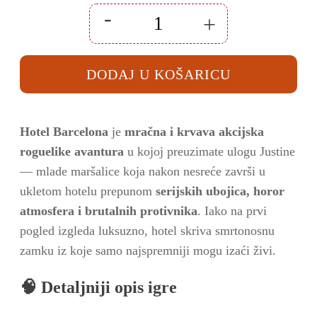
-
+
Hotel
Barcelona
Xbox
Series
DODAJ U KOŠARICU
X
/
Xbox
One
količina
Hotel Barcelona
je
mračna i krvava akcijska
roguelike avantura
u kojoj preuzimate ulogu Justine
— mlade maršalice koja nakon nesreće završi u
ukletom hotelu prepunom
serijskih ubojica, horor
atmosfera i brutalnih protivnika
. Iako na prvi
pogled izgleda luksuzno, hotel skriva smrtonosnu
zamku iz koje samo najspremniji mogu izaći živi.
🧠
Detaljniji opis igre