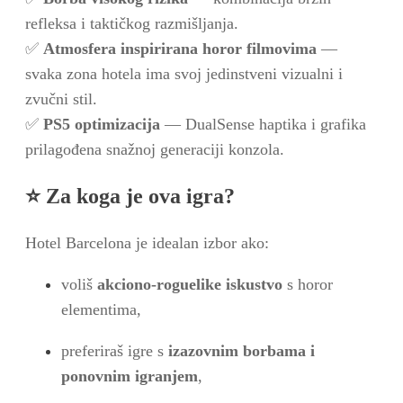
refleksa i taktičkog razmišljanja.
✅
Atmosfera inspirirana horor filmovima
—
svaka zona hotela ima svoj jedinstveni vizualni i
zvučni stil.
✅
PS5 optimizacija
— DualSense haptika i grafika
prilagođena snažnoj generaciji konzola.
⭐
Za koga je ova igra?
Hotel Barcelona je idealan izbor ako:
voliš
akciono-roguelike iskustvo
s horor
elementima,
preferiraš igre s
izazovnim borbama i
ponovnim igranjem
,