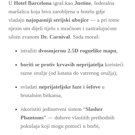
U
Hotel Barcelona
igraš kao
Justine
, federalna
maršalica koja biva zarobljena u hotelu gdje
vladaju
najopasniji serijski ubojice
— a pri tome
njezin um dijeli tijelo s mračnom i zastrašujućom
silom zvanom
Dr. Carnival
. Sada moraš:
istražiti
dvosmjernu 2.5D roguelike mapu
,
boriti se protiv krvavih neprijatelja
koristeći
razne oružje (od katana do vatrenog oružja),
svladati
neprijateljske faze i šefove
u
brutalnim bitkama,
iskoristiti jedinstveni sistem “
Slasher
Phantoms
” — duhove vlastitih prethodnih
pokušaja koji mogu pomoći u borbi,