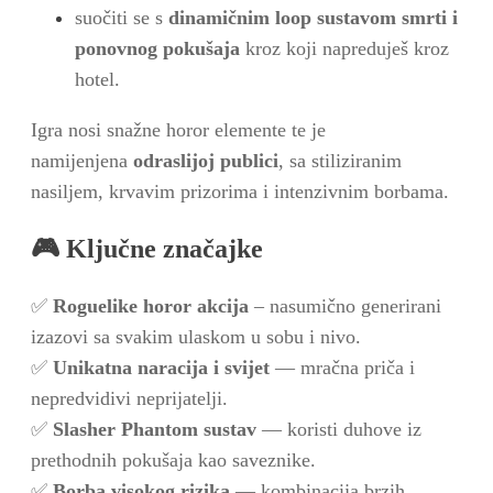
suočiti se s
dinamičnim loop sustavom smrti i
ponovnog pokušaja
kroz koji napreduješ kroz
hotel.
Igra nosi snažne horor elemente te je
namijenjena
odraslijoj publici
, sa stiliziranim
nasiljem, krvavim prizorima i intenzivnim borbama.
🎮
Ključne značajke
✅
Roguelike horor akcija
– nasumično generirani
izazovi sa svakim ulaskom u sobu i nivo.
✅
Unikatna naracija i svijet
— mračna priča i
nepredvidivi neprijatelji.
✅
Slasher Phantom sustav
— koristi duhove iz
prethodnih pokušaja kao saveznike.
✅
Borba visokog rizika
— kombinacija brzih