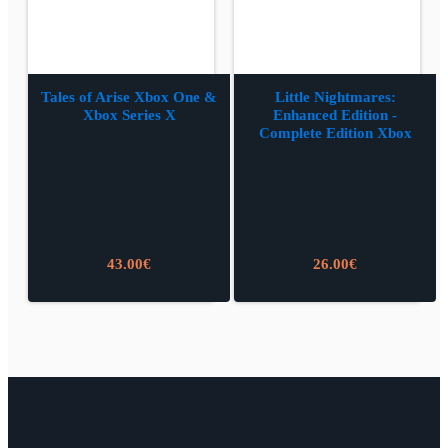
Tales of Arise Xbox One &
Little Nightmares:
Xbox Series X
Enhanced Edition -
Complete Edition Xbox
Series X / Xbox One
43.00
€
26.00
€