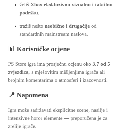
želiš
Xbox ekskluzivnu vizualnu i taktilnu
podršku
,
tražiš nešto
neobično i drugačije
od
standardnih mainstream naslova.
📊
Korisničke ocjene
PS Store igra ima prosječnu ocjenu oko
3.7 od 5
zvjezdica
, s mješovitim mišljenjima igrača ali
brojnim komentarima o atmosferi i izazovnosti.
📍
Napomena
Igra može sadržavati eksplicitne scene, nasilje i
intenzivne horor elemente — preporučena je za
zrelije igrače.