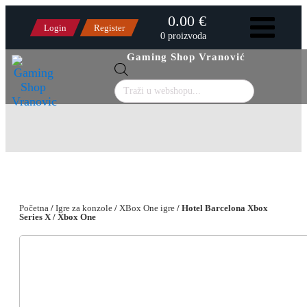
0.00 €
Login
Register
0 proizvoda
Gaming Shop Vranović
Products
search
Početna
/
Igre za konzole
/
XBox One igre
/ Hotel Barcelona Xbox
Series X / Xbox One