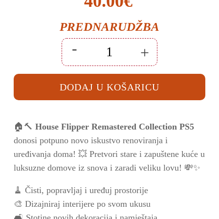
Izvorna
Trenutna
40.00
€
cijena
cijena
PREDNARUDŽBA
bila
je:
-
+
je:
40.00€.
House
Flipper
-
43.00€.
Remastered
DODAJ U KOŠARICU
Collection
PS5
količina
🏠🔨
House Flipper Remastered Collection PS5
donosi potpuno novo iskustvo renoviranja i
uređivanja doma! 💥 Pretvori stare i zapuštene kuće u
luksuzne domove iz snova i zaradi veliku lovu! 💸✨
🧹 Čisti, popravljaj i uređuj prostorije
🎨 Dizajniraj interijere po svom ukusu
🛋️ Stotine novih dekoracija i namještaja