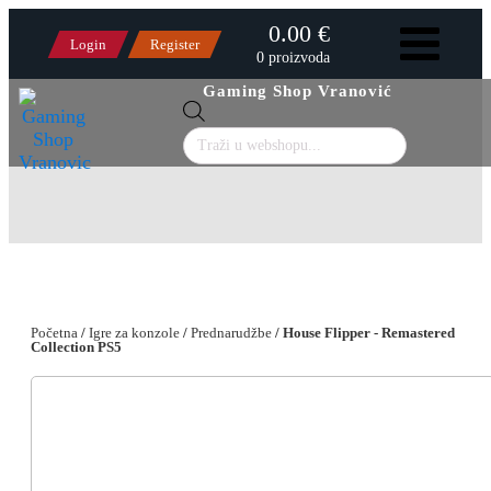
0.00 €
Login
Register
0 proizvoda
Gaming Shop Vranović
Products
search
Početna
/
Igre za konzole
/
Prednarudžbe
/ House Flipper - Remastered
Collection PS5