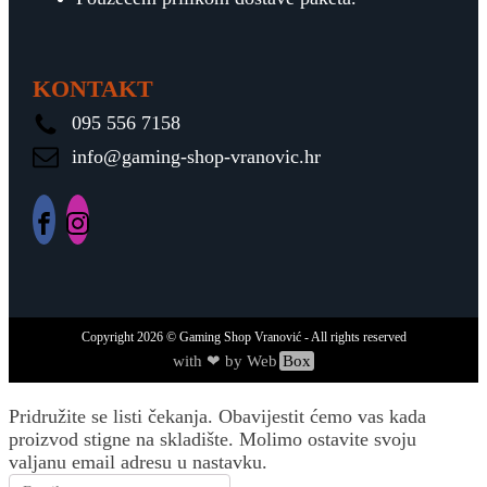
KONTAKT
095 556 7158
info@gaming-shop-vranovic.hr
Copyright
2026
© Gaming Shop Vranović - All rights reserved
with ❤ by Web
Box
Pridružite se listi čekanja.
Obavijestit ćemo vas kada
proizvod stigne na skladište. Molimo ostavite svoju
valjanu email adresu u nastavku.