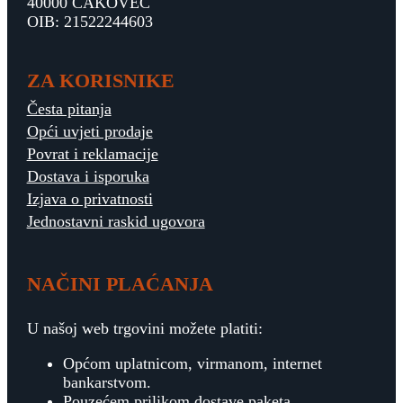
40000 ČAKOVEC
OIB: 21522244603
ZA KORISNIKE
Česta pitanja
Opći uvjeti prodaje
Povrat i reklamacije
Dostava i isporuka
Izjava o privatnosti
Jednostavni raskid ugovora
NAČINI PLAĆANJA
U našoj web trgovini možete platiti:
Općom uplatnicom, virmanom, internet
bankarstvom.
Pouzećem prilikom dostave paketa.