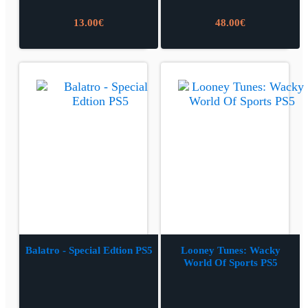
13.00
€
48.00
€
Balatro - Special Edtion PS5
Looney Tunes: Wacky
World Of Sports PS5