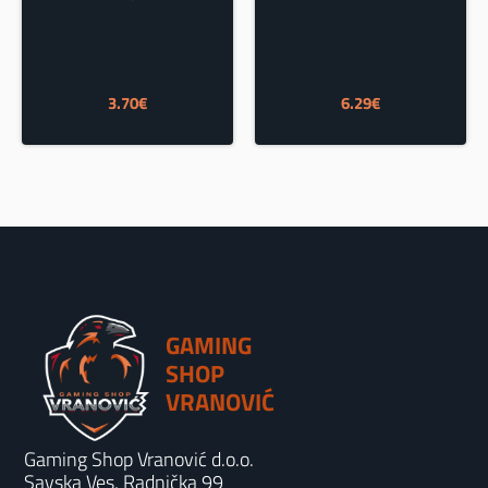
3.70
€
6.29
€
GAMING
SHOP
VRANOVIĆ
Gaming Shop Vranović d.o.o.
Savska Ves, Radnička 99