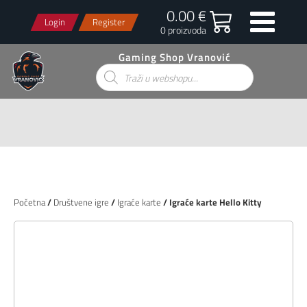
0.00 €
Login
Register
0 proizvoda
Gaming Shop Vranović
Products
search
Početna
/
Društvene igre
/
Igraće karte
/ Igraće karte Hello Kitty