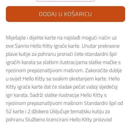
karte
Hello
Kitty
DODAJ U KOŠARICU
količina
Miješajte i dijelite karte na najslađi mogući način uz
ove Sanrio Hello Kitty igraće karte.
Unutar prekrasne
plave kutije za pohranu pronaći ćete standardni špil
igraćih karata sa slatkim ilustracijama slatke mačke s
njezinom prepoznatljivom mašnom.
Zakoračite dublje
u svijet Hello Kitty sa svakim okretanjem karte.
Hello
Kitty igraće karte dat će sladak pečat vašoj sljedećoj
igri karata.
Sadrži slatke ilustracije Hello Kitty s
njezinom prepoznatljivom mašnom Standardni špil od
52 karte i 2 džokera Uključuje tematsku kutiju za
pohranu Službeno licencirani Hello Kitty proizvod