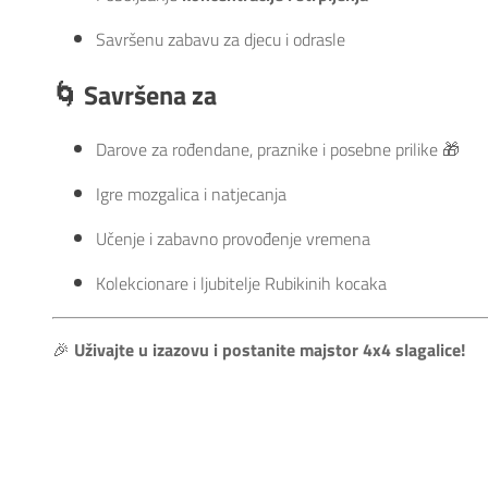
Savršenu zabavu za djecu i odrasle
🌀
Savršena za
Darove za rođendane, praznike i posebne prilike 🎁
Igre mozgalica i natjecanja
Učenje i zabavno provođenje vremena
Kolekcionare i ljubitelje Rubikinih kocaka
🎉
Uživajte u izazovu i postanite majstor 4x4 slagalice!