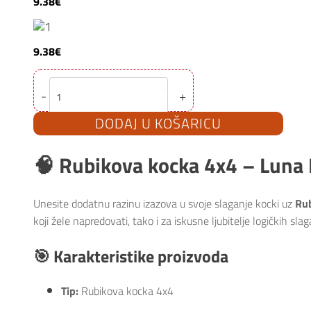
9.38
€
9.38
€
Igračka
-
+
Rubikova
kocka
4x4
DODAJ U KOŠARICU
Luna
Diakakis
000620706
blister
🧠
Rubikova kocka 4x4 – Luna 
količina
Unesite dodatnu razinu izazova u svoje slaganje kocki uz
Rub
koji žele napredovati, tako i za iskusne ljubitelje logičkih slaga
🎯
Karakteristike proizvoda
Tip:
Rubikova kocka 4x4