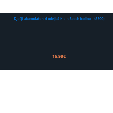
Dječji akumulatorski odvijač Klein Bosch Ixolino II (8300)
16.99
€