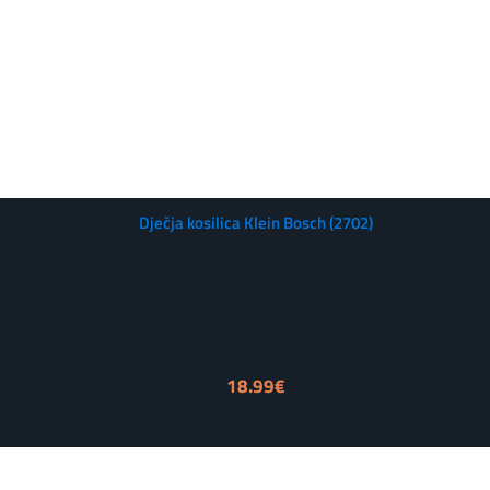
Dječja kosilica Klein Bosch (2702)
18.99
€