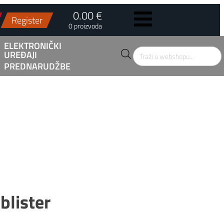
0.00 €
Register
0 proizvoda
ELEKTRONIČKI
UREĐAJI
Products
search
PREDNARUDŽBE
blister