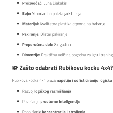
Proizvođač:
Luna Diakakis
Boje:
Standardna paleta jarkih boja
Materijal:
Kvalitetna plastika otporna na habanje
Pakiranje:
Blister pakiranje
Preporučena dob:
8+ godina
Dimenzije:
Praktična veličina pogodna za igru i trening
🧩
Zašto odabrati Rubikovu kocku 4x4?
Rubikova kocka 4x4 pruža
napetiju i sofisticiraniju logičku
Razvoj
logičkog razmišljanja
Povećanje
prostorne inteligencije
Poboljšanje
koncentracije i strpljenja