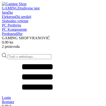
GAMING
Društvene igre
Igračke
Elektronički uređaji
Slobodno vrijeme
PC Periferija
PC Komponente
Prednarudžbe
GAMING SHOP VRANOVIĆ
0.00 kn
2 proizvoda
Products
search
Login
Register