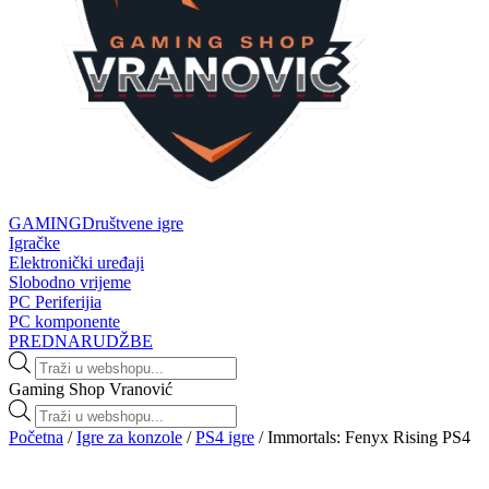
GAMING
Društvene igre
Igračke
Elektronički uređaji
Slobodno vrijeme
PC Periferijia
PC komponente
PREDNARUDŽBE
Products
search
Gaming Shop Vranović
Products
search
Početna
/
Igre za konzole
/
PS4 igre
/ Immortals: Fenyx Rising PS4