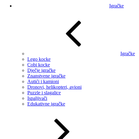
Igračke
Igračke
Lego kocke
Cobi kocke
Dječje igračke
Znanstvene igračke
Autići i kamioni
Dronovi, helikopteri, avioni
Puzzle i slagalice
Ispaljivači
Edukativne igračke