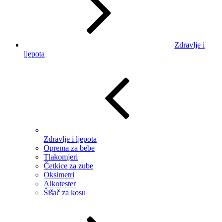
Zdravlje i
ljepota
Zdravlje i ljepota
Oprema za bebe
Tlakomjeri
Četkice za zube
Oksimetri
Alkotester
Šišač za kosu