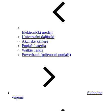
Elektronički uređaji
Univerzalni daljinski
Akcijske kamere
Punjači baterija
Walkie Talkie
Powerbank (prijenosni punjači)
Slobodno
vrijeme