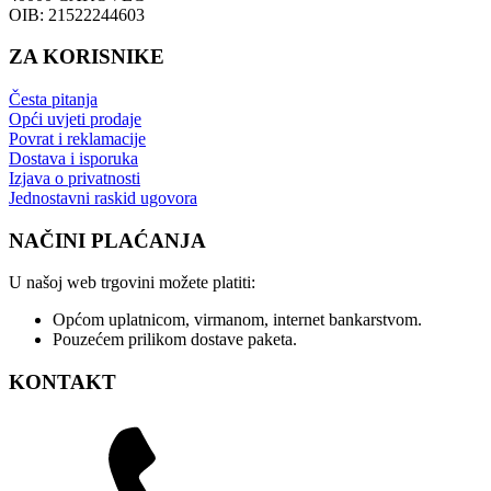
OIB: 21522244603
ZA KORISNIKE
Česta pitanja
Opći uvjeti prodaje
Povrat i reklamacije
Dostava i isporuka
Izjava o privatnosti
Jednostavni raskid ugovora
NAČINI PLAĆANJA
U našoj web trgovini možete platiti:
Općom uplatnicom, virmanom, internet bankarstvom.
Pouzećem prilikom dostave paketa.
KONTAKT