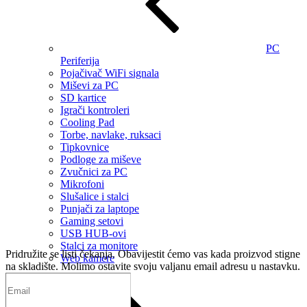
PC
Periferija
Pojačivač WiFi signala
Miševi za PC
SD kartice
Igrači kontroleri
Cooling Pad
Torbe, navlake, ruksaci
Tipkovnice
Podloge za miševe
Zvučnici za PC
Mikrofoni
Slušalice i stalci
Punjači za laptope
Gaming setovi
USB HUB-ovi
Stalci za monitore
Pridružite se listi čekanja.
Obavijestit ćemo vas kada proizvod stigne
Web kamere
na skladište. Molimo ostavite svoju valjanu email adresu u nastavku.