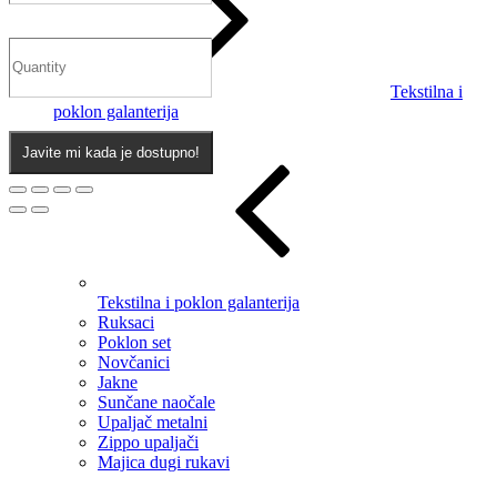
Tekstilna i
poklon galanterija
Javite mi kada je dostupno!
Tekstilna i poklon galanterija
Ruksaci
Poklon set
Novčanici
Jakne
Sunčane naočale
Upaljač metalni
Zippo upaljači
Majica dugi rukavi