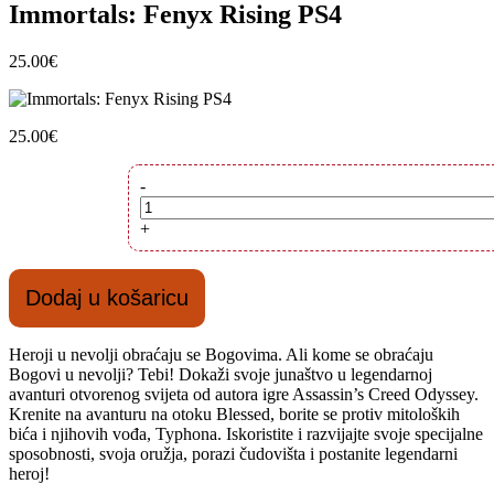
Immortals: Fenyx Rising PS4
25.00
€
25.00
€
Immortals:
-
Fenyx
Rising
+
PS4
količina
Dodaj u košaricu
Heroji u nevolji obraćaju se Bogovima. Ali kome se obraćaju
Bogovi u nevolji? Tebi! Dokaži svoje junaštvo u legendarnoj
avanturi otvorenog svijeta od autora igre Assassin’s Creed Odyssey.
Krenite na avanturu na otoku Blessed, borite se protiv mitoloških
bića i njihovih vođa, Typhona. Iskoristite i razvijajte svoje specijalne
sposobnosti, svoja oružja, porazi čudovišta i postanite legendarni
heroj!