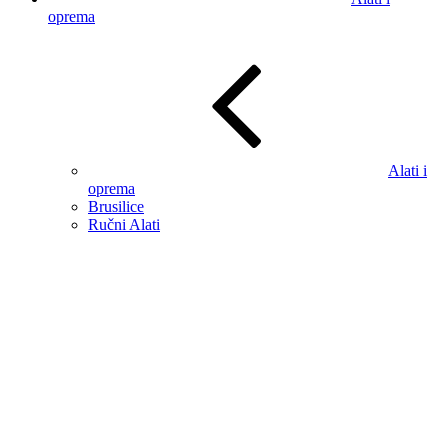
oprema
Alati i
oprema
Brusilice
Ručni Alati