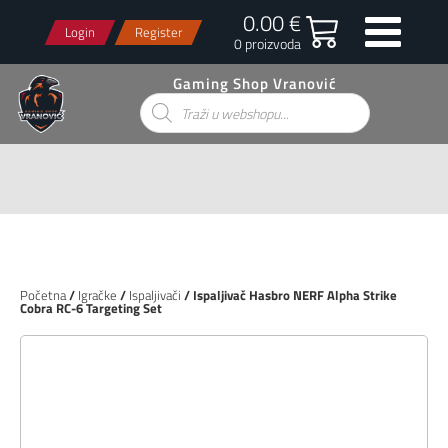
0.00 €
Login
Register
0 proizvoda
Gaming Shop Vranović
Products
search
Početna
/
Igračke
/
Ispaljivači
/ Ispaljivač Hasbro NERF Alpha Strike
Cobra RC-6 Targeting Set