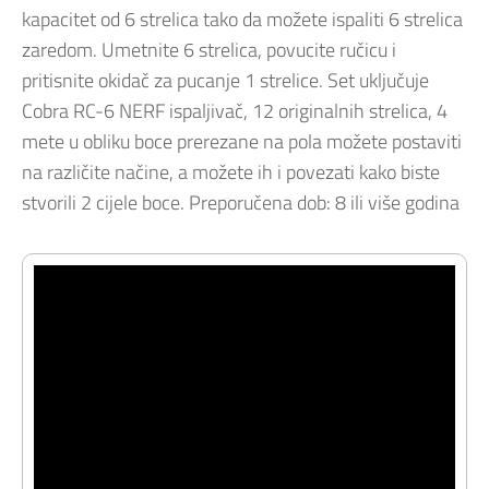
kapacitet od 6 strelica tako da možete ispaliti 6 strelica
zaredom. Umetnite 6 strelica, povucite ručicu i
pritisnite okidač za pucanje 1 strelice. Set uključuje
Cobra RC-6 NERF ispaljivač, 12 originalnih strelica, 4
mete u obliku boce prerezane na pola možete postaviti
na različite načine, a možete ih i povezati kako biste
stvorili 2 cijele boce. Preporučena dob: 8 ili više godina