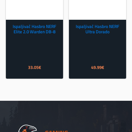
Ispaljivač Hasbro NERF
Ispaljivač Hasbro NERF
Elite 2.0 Warden DB-8
Ultra Dorado
33.05
€
49.99
€