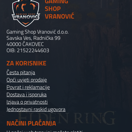
GAMING
SHOP
VRANOVIĆ
Gaming Shop Vranović d.o.o.
Savska Ves, Radnička 99
40000 ČAKOVEC
OIB: 21522244603
ZA KORISNIKE
Česta pitanja
Opći uvjeti prodaje
Povrat i reklamacije
Dostava i isporuka
Izjava o privatnosti
Jednostavni raskid ugovora
NAČINI PLAĆANJA