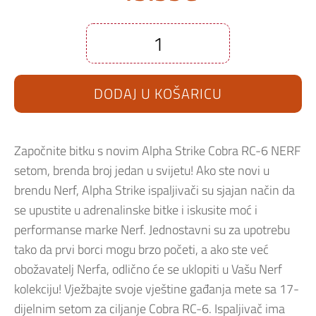
Ispaljivač
Hasbro
NERF
Alpha
DODAJ U KOŠARICU
Strike
Cobra
RC-
6
Targeting
Set
Započnite bitku s novim Alpha Strike Cobra RC-6 NERF
količina
setom, brenda broj jedan u svijetu! Ako ste novi u
brendu Nerf, Alpha Strike ispaljivači su sjajan način da
se upustite u adrenalinske bitke i iskusite moć i
performanse marke Nerf. Jednostavni su za upotrebu
tako da prvi borci mogu brzo početi, a ako ste već
obožavatelj Nerfa, odlično će se uklopiti u Vašu Nerf
kolekciju! Vježbajte svoje vještine gađanja mete sa 17-
dijelnim setom za ciljanje Cobra RC-6. Ispaljivač ima