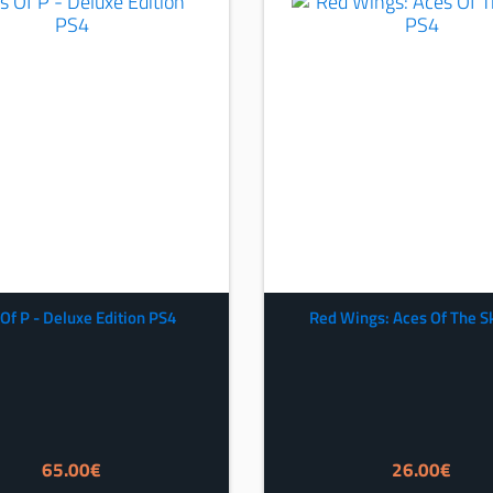
 Of P - Deluxe Edition PS4
Red Wings: Aces Of The S
65.00
€
26.00
€