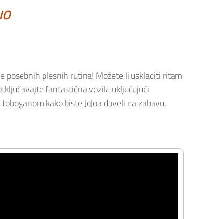
NO
e posebnih plesnih rutina! Možete li uskladiti ritam
i otključavajte fantastična vozila uključujući
s toboganom kako biste JoJoa doveli na zabavu.