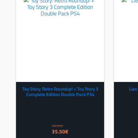
Toy Story: Retro Roundup! + Toy Story 3
Lies
Complete Edition Double Pack PS4
39.00
€
Izvorna
Trenutna
35.50
€
cijena
cijena