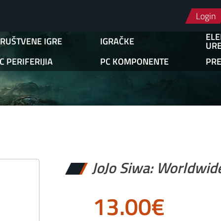
Login
ELE
RUŠTVENE IGRE
IGRAČKE
URE
C PERIFERIJIA
PC KOMPONENTE
PR
JoJo Siwa: Worldwid
13.00
€