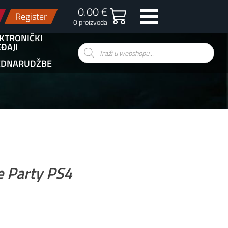
0.00 €
Register
0 proizvoda
KTRONIČKI
ĐAJI
Products
search
EDNARUDŽBE
e Party PS4