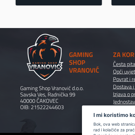
bila
je:
je:
35.50€.
39.00€.
GAMING
ZA KOR
SHOP
Česta pit
VRANOVIĆ
Opći uvjet
Povrat i 
Dostava i
Gaming Shop Vranović d.o.o.
Izjava o p
Savska Ves, Radnička 99
40000 ČAKOVEC
Jednostav
OIB: 21522244603
I mi koristimo k
Bok, ova web stranica 
rad i kolačiće za pra