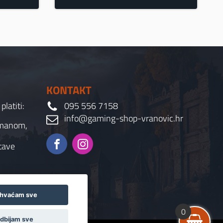
KONTAKT
latiti:
095 556 7158
info@gaming-shop-vranovic.hr
rmanom,
tave
ihvaćam sve
0
dbijam sve