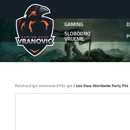
GAMING
D
SLOBODNO
P
VRIJEME
Početna
/
Igre za konzole
/
PS4 igre
/ JoJo Siwa: Worldwide Party PS4