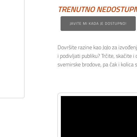
TRENUTNO NEDOSTUP
JAVITE MI KADA JE DOSTUPNO!
Dovršite razine kao JoJo za izvođenj
i podivljati publiku? Trčite, skačite 
svemirske brodove, pa čak i kolica 