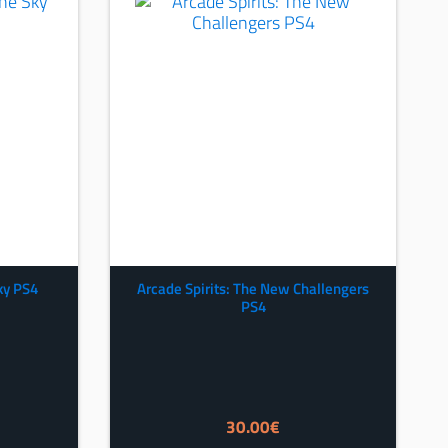
ky PS4
Arcade Spirits: The New Challengers
PS4
30.00
€