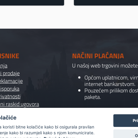
ISNIKE
NAČINI PLAĆANJA
anja
U našoj web trgovini možete p
i prodaje
Općom uplatnicom, vi
reklamacije
internet bankarstvom.
 isporuka
Pouzećem prilikom dos
rivatnosti
paketa.
ni raskid ugovora
olačiće
Pr
koristi bitne kolačiće kako bi osigurala pravilan
ćenje kako bi razumjeli kako s njom komunicirate.
O