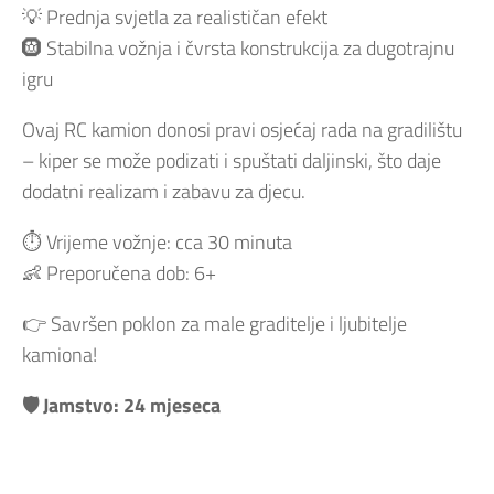
💡 Prednja svjetla za realističan efekt
🛞 Stabilna vožnja i čvrsta konstrukcija za dugotrajnu
igru
Ovaj RC kamion donosi pravi osjećaj rada na gradilištu
– kiper se može podizati i spuštati daljinski, što daje
dodatni realizam i zabavu za djecu.
⏱️ Vrijeme vožnje: cca 30 minuta
👶 Preporučena dob: 6+
👉 Savršen poklon za male graditelje i ljubitelje
kamiona!
🛡️ Jamstvo: 24 mjeseca