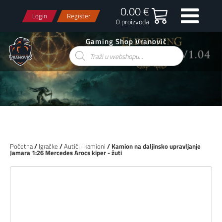
0.00 €
Login
Register
0 proizvoda
Gaming Shop Vranović
Products
search
Početna
/
Igračke
/
Autići i kamioni
/ Kamion na daljinsko upravljanje
Jamara 1:26 Mercedes Arocs kiper - žuti