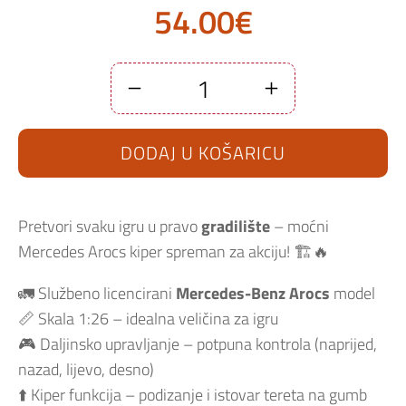
54.00
€
Kamion
na
daljinsko
upravljanje
DODAJ U KOŠARICU
Jamara
1:26
Mercedes
Arocs
kiper
-
Pretvori svaku igru u pravo
gradilište
– moćni
žuti
količina
Mercedes Arocs kiper spreman za akciju! 🏗️🔥
🚛 Službeno licencirani
Mercedes-Benz Arocs
model
📏 Skala 1:26 – idealna veličina za igru
🎮 Daljinsko upravljanje – potpuna kontrola (naprijed,
nazad, lijevo, desno)
⬆️ Kiper funkcija – podizanje i istovar tereta na gumb