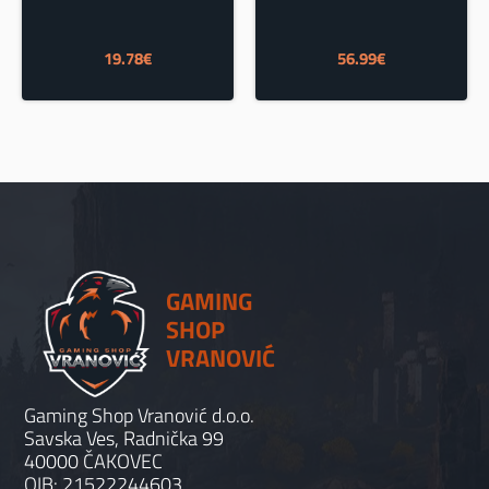
19.78
€
56.99
€
GAMING
SHOP
VRANOVIĆ
Gaming Shop Vranović d.o.o.
Savska Ves, Radnička 99
40000 ČAKOVEC
OIB: 21522244603