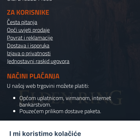
ZA KORISNIKE
Česta pitanja
Opći uvjeti prodaje
Povrat i reklamacije
Dostava i isporuka
Izjava o privatnosti
Jednostavni raskid ugovora
NAČINI PLAĆANJA
U našoj web trgovini možete platiti:
Općom uplatnicom, virmanom, internet
bankarstvom.
Pouzećem prilikom dostave paketa.
KONTAKT
I mi koristimo kolačiće