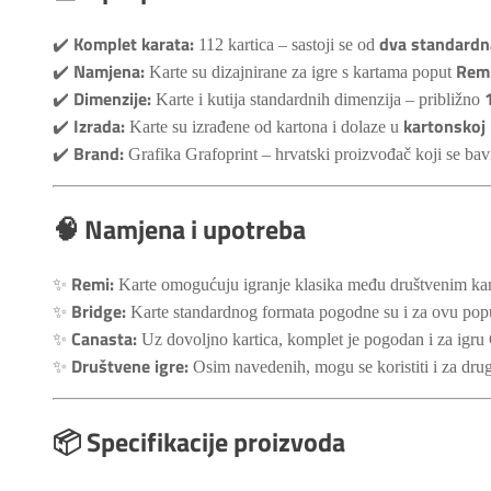
Komplet karata:
dva standardna
✔️
112 kartica – sastoji se od
Namjena:
Rem
✔️
Karte su dizajnirane za igre s kartama poput
Dimenzije:
✔️
Karte i kutija standardnih dimenzija – približno
Izrada:
kartonskoj 
✔️
Karte su izrađene od kartona i dolaze u
Brand:
✔️
Grafika Grafoprint – hrvatski proizvođač koji se bavi
🧠 Namjena i upotreba
Remi:
✨
Karte omogućuju igranje klasika među društvenim karta
Bridge:
✨
Karte standardnog formata pogodne su i za ovu popula
Canasta:
✨
Uz dovoljno kartica, komplet je pogodan i za igru 
Društvene igre:
✨
Osim navedenih, mogu se koristiti i za druge
📦
Specifikacije proizvoda