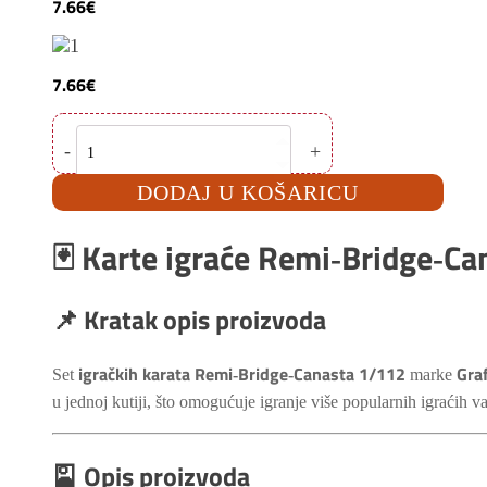
7.66
€
7.66
€
Karte
-
+
igraće
Remi-
Bridge-
DODAJ U KOŠARICU
Canasta
1/112
Grafika
🃏
Karte igraće Remi‑Bridge‑Ca
Grafoprint
količina
📌 Kratak opis proizvoda
igračkih karata Remi‑Bridge‑Canasta 1/112
Gra
Set
marke
u jednoj kutiji, što omogućuje igranje više popularnih igraćih va
🎴
Opis proizvoda