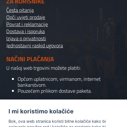
ZA KORISNIKE
Česta pitanja
Opći uvjeti prodaje
Povrat i reklamacije
Dostava i isporuka
Izjava o privatnosti
Jednostavni raskid ugovora
NAČINI PLAĆANJA
U našoj web trgovini možete platiti:
Općom uplatnicom, virmanom, internet
bankarstvom.
Pouzećem prilikom dostave paketa.
KONTAKT
I mi koristimo kolačiće
095 556 7158
Bok, ova web stranica koristi bitne kolačiće kako bi
info@gaming-shop-vranovic.hr
osigurala pravilan rad i kolačiće za praćenje kako bi