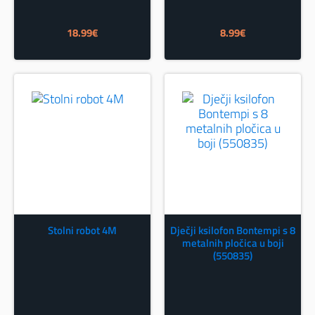
18.99
€
8.99
€
Stolni robot 4M
Dječji ksilofon Bontempi s 8
metalnih pločica u boji
(550835)