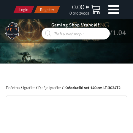
0.00 €
Login
Register
0 proizvoda
Gaming Shop Vranović
Products
search
Početna
/
Igračke
/
Dječje igračke
/ Košarkaški set 140 cm LT-3024T2