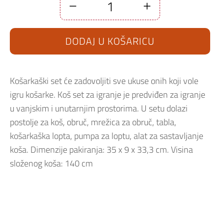
Košarkaški
set
140
cm
DODAJ U KOŠARICU
LT-
3024T2
količina
Košarkaški set će zadovoljiti sve ukuse onih koji vole
igru košarke. Koš set za igranje je predviđen za igranje
u vanjskim i unutarnjim prostorima. U setu dolazi
postolje za koš, obruč, mrežica za obruč, tabla,
košarkaška lopta, pumpa za loptu, alat za sastavljanje
koša. Dimenzije pakiranja: 35 x 9 x 33,3 cm. Visina
složenog koša: 140 cm