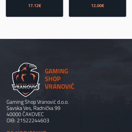
17.12
€
12.00
€
GAMING
SHOP
VRANOVIĆ
Gaming Shop Vranović d.o.o.
Savska Ves, Radnička 99
40000 ČAKOVEC
OIB: 21522244603