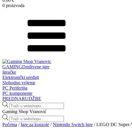
0.00 €
0 proizvoda
GAMING
Društvene igre
Igračke
Elektronički uređaji
Slobodno vrijeme
PC Periferijia
PC komponente
PREDNARUDŽBE
Products
search
Gaming Shop Vranović
Products
search
Početna
/
Igre za konzole
/
Nintendo Switch Igre
/ LEGO DC Super-Vi