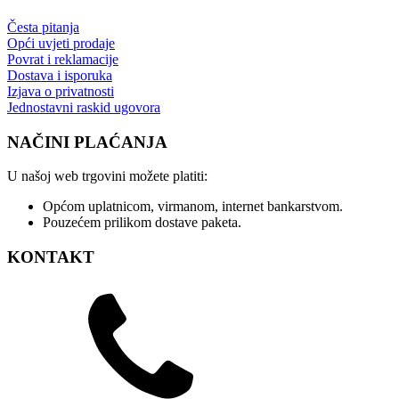
Česta pitanja
Opći uvjeti prodaje
Povrat i reklamacije
Dostava i isporuka
Izjava o privatnosti
Jednostavni raskid ugovora
NAČINI PLAĆANJA
U našoj web trgovini možete platiti:
Općom uplatnicom, virmanom, internet bankarstvom.
Pouzećem prilikom dostave paketa.
KONTAKT