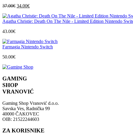
Izvorna
Trenutna
37.00
€
34.00
€
cijena
cijena
bila
je:
Agatha Christie: Death On The Nile - Limited Edition Nintendo Swit
je:
34.00€.
37.00€.
43.00
€
Farmagia Nintendo Switch
50.00
€
GAMING
SHOP
VRANOVIĆ
Gaming Shop Vranović d.o.o.
Savska Ves, Radnička 99
40000 ČAKOVEC
OIB: 21522244603
ZA KORISNIKE