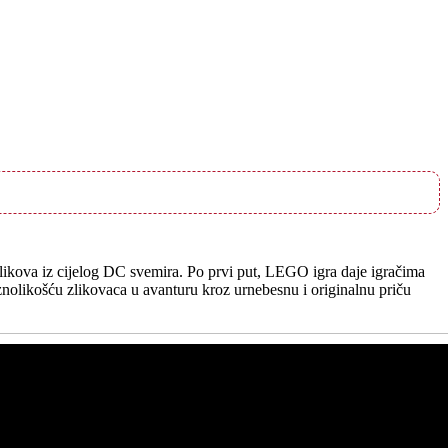
likova iz cijelog DC svemira. Po prvi put, LEGO igra daje igračima
raznolikošću zlikovaca u avanturu kroz urnebesnu i originalnu priču