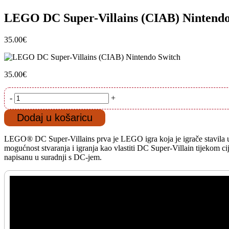
LEGO DC Super-Villains (CIAB) Nintendo
35.00
€
35.00
€
LEGO
-
+
DC
Super-
Dodaj u košaricu
Villains
(CIAB)
LEGO® DC Super-Villains prva je LEGO igra koja je igrače stavila u s
Nintendo
mogućnost stvaranja i igranja kao vlastiti DC Super-Villain tijekom ci
Switch
napisanu u suradnji s DC-jem.
količina