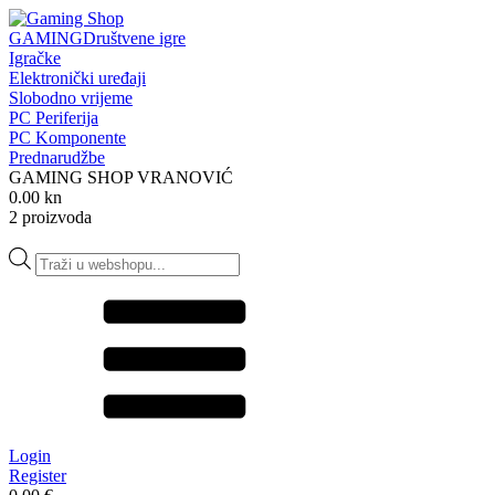
GAMING
Društvene igre
Igračke
Elektronički uređaji
Slobodno vrijeme
PC Periferija
PC Komponente
Prednarudžbe
GAMING SHOP VRANOVIĆ
0.00 kn
2 proizvoda
Products
search
Login
Register