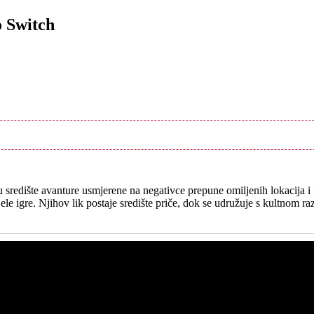
 Switch
redište avanture usmjerene na negativce prepune omiljenih lokacija i 
jele igre. Njihov lik postaje središte priče, dok se udružuje s kultnom 