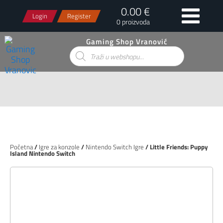
0.00 €
Login
Register
0 proizvoda
Gaming Shop Vranović
Products
search
Početna
/
Igre za konzole
/
Nintendo Switch Igre
/ Little Friends: Puppy
Island Nintendo Switch