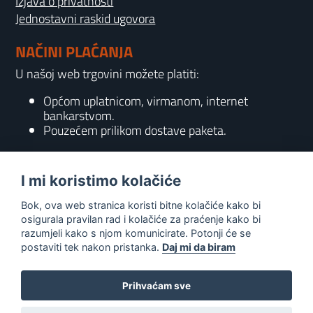
Izjava o privatnosti
Jednostavni raskid ugovora
NAČINI PLAĆANJA
U našoj web trgovini možete platiti:
Općom uplatnicom, virmanom, internet
bankarstvom.
Pouzećem prilikom dostave paketa.
KONTAKT
I mi koristimo kolačiće
095 556 7158
Bok, ova web stranica koristi bitne kolačiće kako bi
info@gaming-shop-vranovic.hr
osigurala pravilan rad i kolačiće za praćenje kako bi
razumjeli kako s njom komunicirate. Potonji će se
postaviti tek nakon pristanka.
Daj mi da biram
Prihvaćam sve
0