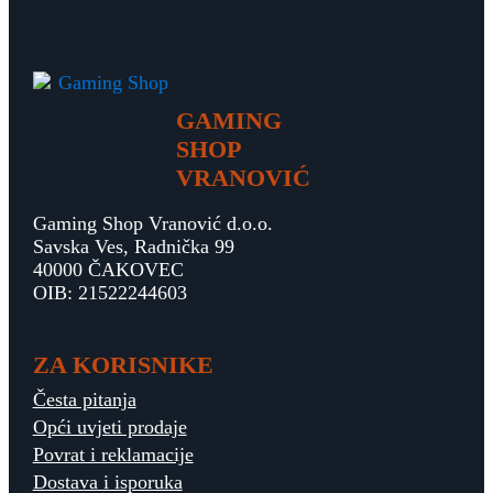
GAMING
SHOP
VRANOVIĆ
Gaming Shop Vranović d.o.o.
Savska Ves, Radnička 99
40000 ČAKOVEC
OIB: 21522244603
ZA KORISNIKE
Česta pitanja
Opći uvjeti prodaje
Povrat i reklamacije
Dostava i isporuka