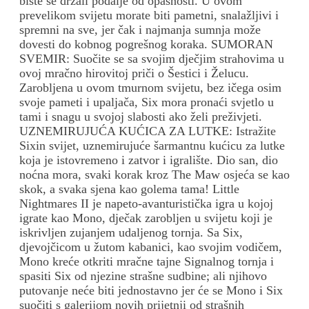
biste se držali podalje od opasnosti.
U ovom
prevelikom svijetu morate biti pametni, snalažljivi i
spremni na sve, jer čak i najmanja sumnja može
dovesti do kobnog pogrešnog koraka.
SUMORAN
SVEMIR: Suočite se sa svojim dječjim strahovima u
ovoj mračno hirovitoj priči o Šestici i Želucu.
Zarobljena u ovom tmurnom svijetu, bez ičega osim
svoje pameti i upaljača, Six mora pronaći svjetlo u
tami i snagu u svojoj slabosti ako želi preživjeti.
UZNEMIRUJUĆA KUĆICA ZA LUTKE: Istražite
Sixin svijet, uznemirujuće šarmantnu kućicu za lutke
koja je istovremeno i zatvor i igralište.
Dio san, dio
noćna mora, svaki korak kroz The Maw osjeća se kao
skok, a svaka sjena kao golema tama!
Little
Nightmares II je napeto-avanturistička igra u kojoj
igrate kao Mono, dječak zarobljen u svijetu koji je
iskrivljen zujanjem udaljenog tornja.
Sa Six,
djevojčicom u žutom kabanici, kao svojim vodičem,
Mono kreće otkriti mračne tajne Signalnog tornja i
spasiti Six od njezine strašne sudbine;
ali njihovo
putovanje neće biti jednostavno jer će se Mono i Six
suočiti s galerijom novih prijetnji od strašnih