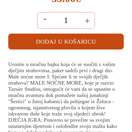
-
+
Little
Nightmares
1
+
DODAJ U KOŠARICU
2
Compilation
Nintendo
Switch
količina
Uronite u mračnu bajku koja će se suočiti s vašim
dječjim strahovima, paket sadrži prvi i drugi dio.
Male noćne more I: Sjećate li se svojih dječjih
strahova?
MALE NOĆNE MORE, koje je razvio
Tarsier Studios, omogućit će vam da se upustite u
mračnu avanturu dok pomažete našoj junakinji
"Šestici" u žutoj kabanici da pobjegne iz Želuca -
ogromnog, tajanstvenog plovila u kojem žive
iskvarene duše koje traže svoj sljedeći obrok!
DJEČJA IGRA: Ponovno se povežite sa svojim
unutarnjim djetetom i oslobodite svoju maštu kako