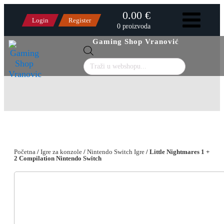
0.00 €
Login
Register
0 proizvoda
Gaming Shop Vranović
Products
search
Početna
/
Igre za konzole
/
Nintendo Switch Igre
/ Little Nightmares 1 +
2 Compilation Nintendo Switch