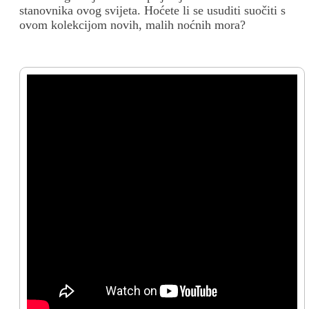
stanovnika ovog svijeta.
Hoćete li se usuditi suočiti s
ovom kolekcijom novih, malih noćnih mora?