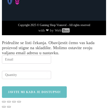
Copyright
2025
© Gaming Shop Vranović - All rights reserved
with ❤ by Web
Box
Pridružite se listi čekanja.
Obavijestit ćemo vas kada
proizvod stigne na skladište. Molimo ostavite svoju
valjanu email adresu u nastavku.
JAVITE MI KADA JE DOSTUPNO!