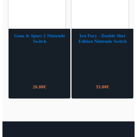
Guns & Spurs 2 Nintendo
Ion Fury - Double Shot
Switch
Edition Nintendo Switch
26.00
€
33.00
€