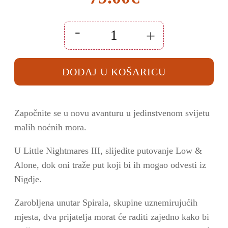
-
+
Little
Nightmares
III
Mirror
DODAJ U KOŠARICU
Edition
Nintendo
Switch
količina
Započnite se u novu avanturu u jedinstvenom svijetu
malih noćnih mora.
U Little Nightmares III, slijedite putovanje Low &
Alone, dok oni traže put koji bi ih mogao odvesti iz
Nigdje.
Zarobljena unutar Spirala, skupine uznemirujućih
mjesta, dva prijatelja morat će raditi zajedno kako bi