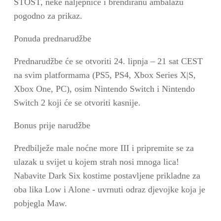
STOST, neke naljepnice i brendiranu ambalažu
pogodno za prikaz.
Ponuda prednarudžbe
Prednarudžbe će se otvoriti 24. lipnja – 21 sat CEST
na svim platformama (PS5, PS4, Xbox Series X|S,
Xbox One, PC), osim Nintendo Switch i Nintendo
Switch 2 koji će se otvoriti kasnije.
Bonus prije narudžbe
Predbilježe male noćne more III i pripremite se za
ulazak u svijet u kojem strah nosi mnoga lica!
Nabavite Dark Six kostime postavljene prikladne za
oba lika Low i Alone - uvrnuti odraz djevojke koja je
pobjegla Maw.