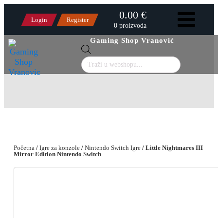
0.00 €
Login
Register
0 proizvoda
Gaming Shop Vranović
Products
search
Početna
/
Igre za konzole
/
Nintendo Switch Igre
/ Little Nightmares III
Mirror Edition Nintendo Switch